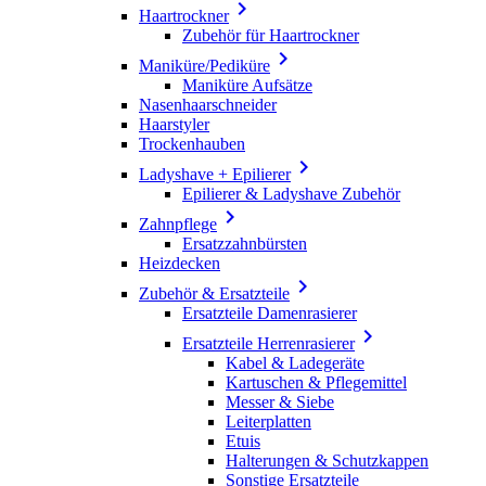

Haartrockner
Zubehör für Haartrockner

Maniküre/Pediküre
Maniküre Aufsätze
Nasenhaarschneider
Haarstyler
Trockenhauben

Ladyshave + Epilierer
Epilierer & Ladyshave Zubehör

Zahnpflege
Ersatzzahnbürsten
Heizdecken

Zubehör & Ersatzteile
Ersatzteile Damenrasierer

Ersatzteile Herrenrasierer
Kabel & Ladegeräte
Kartuschen & Pflegemittel
Messer & Siebe
Leiterplatten
Etuis
Halterungen & Schutzkappen
Sonstige Ersatzteile