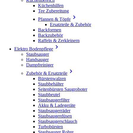
Küchenbereich
Küchenhilfen
Tee Zubereitung

Pfannen & Töpfe
Ersatzteile & Zubehör
Backformen
Backzubehör
Raffeln & Zerkleinern

Elektro Bodenpflege
Staubsauger
Handsauger
Dampfreiniger

Zubehör & Ersatzteile
Bürstenwalzen
Staubbehälter
Seitenbürsten Saugroboter
Staubbeutel
Staubsaugerfilter
Akku & Ladegeräte
Staubsaugerräder
Staubsaugerdüsen
Staubsaugerschlauch
Turbobürsten
Staubsauger Rohre