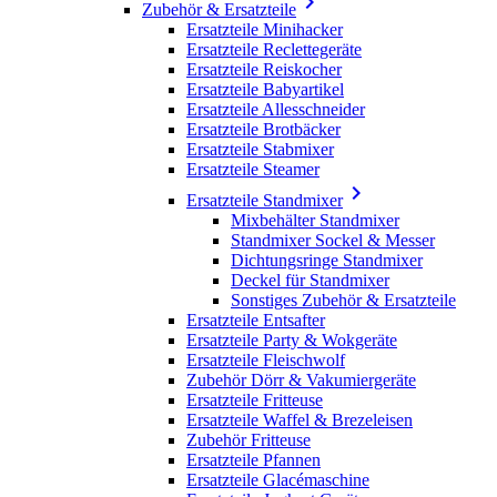

Zubehör & Ersatzteile
Ersatzteile Minihacker
Ersatzteile Reclettegeräte
Ersatzteile Reiskocher
Ersatzteile Babyartikel
Ersatzteile Allesschneider
Ersatzteile Brotbäcker
Ersatzteile Stabmixer
Ersatzteile Steamer

Ersatzteile Standmixer
Mixbehälter Standmixer
Standmixer Sockel & Messer
Dichtungsringe Standmixer
Deckel für Standmixer
Sonstiges Zubehör & Ersatzteile
Ersatzteile Entsafter
Ersatzteile Party & Wokgeräte
Ersatzteile Fleischwolf
Zubehör Dörr & Vakumiergeräte
Ersatzteile Fritteuse
Ersatzteile Waffel & Brezeleisen
Zubehör Fritteuse
Ersatzteile Pfannen
Ersatzteile Glacémaschine