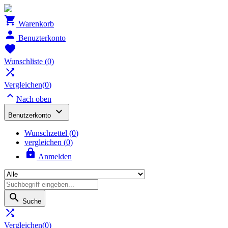

Warenkorb

Benuzterkonto

Wunschliste
(
0
)

Vergleichen(
0
)

Nach oben

Benutzerkonto
Wunschzettel
(
0
)
vergleichen (
0
)

Anmelden

Suche

Vergleichen(
0
)