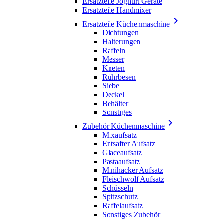
Ersatzteile Joghurt Geräte
Ersatzteile Handmixer

Ersatzteile Küchenmaschine
Dichtungen
Halterungen
Raffeln
Messer
Kneten
Rührbesen
Siebe
Deckel
Behälter
Sonstiges

Zubehör Küchenmaschine
Mixaufsatz
Entsafter Aufsatz
Glaceaufsatz
Pastaaufsatz
Minihacker Aufsatz
Fleischwolf Aufsatz
Schüsseln
Spitzschutz
Raffelaufsatz
Sonstiges Zubehör