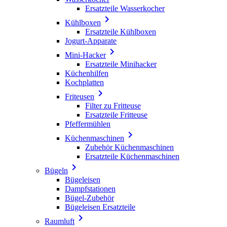
Ersatzteile Wasserkocher

Kühlboxen
Ersatzteile Kühlboxen
Jogurt-Apparate

Mini-Hacker
Ersatzteile Minihacker
Küchenhilfen
Kochplatten

Friteusen
Filter zu Fritteuse
Ersatzteile Fritteuse
Pfeffermühlen

Küchenmaschinen
Zubehör Küchenmaschinen
Ersatzteile Küchenmaschinen

Bügeln
Bügeleisen
Dampfstationen
Bügel-Zubehör
Bügeleisen Ersatzteile

Raumluft