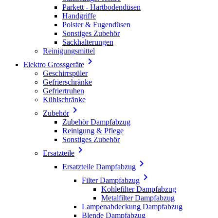
Parkett - Hartbodendüsen
Handgriffe
Polster & Fugendüsen
Sonstiges Zubehör
Sackhalterungen
Reinigungsmittel

Elektro Grossgeräte
Geschirrspüler
Gefrierschränke
Gefriertruhen
Kühlschränke

Zubehör
Zubehör Dampfabzug
Reinigung & Pflege
Sonstiges Zubehör

Ersatzteile

Ersatzteile Dampfabzug

Filter Dampfabzug
Kohlefilter Dampfabzug
Metalfilter Dampfabzug
Lampenabdeckung Dampfabzug
Blende Dampfabzug