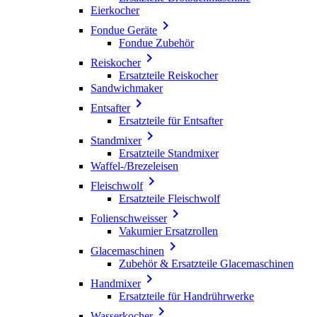
Eierkocher

Fondue Geräte
Fondue Zubehör

Reiskocher
Ersatzteile Reiskocher
Sandwichmaker

Entsafter
Ersatzteile für Entsafter

Standmixer
Ersatzteile Standmixer
Waffel-/Brezeleisen

Fleischwolf
Ersatzteile Fleischwolf

Folienschweisser
Vakumier Ersatzrollen

Glacemaschinen
Zubehör & Ersatzteile Glacemaschinen

Handmixer
Ersatzteile für Handrührwerke

Wasserkocher