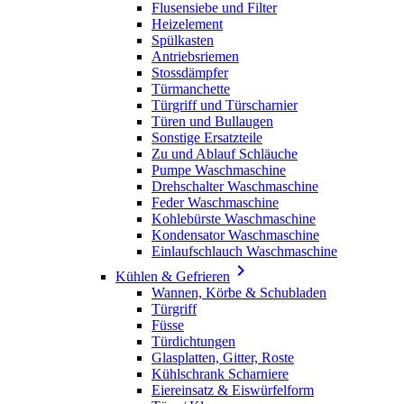
Flusensiebe und Filter
Heizelement
Spülkasten
Antriebsriemen
Stossdämpfer
Türmanchette
Türgriff und Türscharnier
Türen und Bullaugen
Sonstige Ersatzteile
Zu und Ablauf Schläuche
Pumpe Waschmaschine
Drehschalter Waschmaschine
Feder Waschmaschine
Kohlebürste Waschmaschine
Kondensator Waschmaschine
Einlaufschlauch Waschmaschine

Kühlen & Gefrieren
Wannen, Körbe & Schubladen
Türgriff
Füsse
Türdichtungen
Glasplatten, Gitter, Roste
Kühlschrank Scharniere
Eiereinsatz & Eiswürfelform