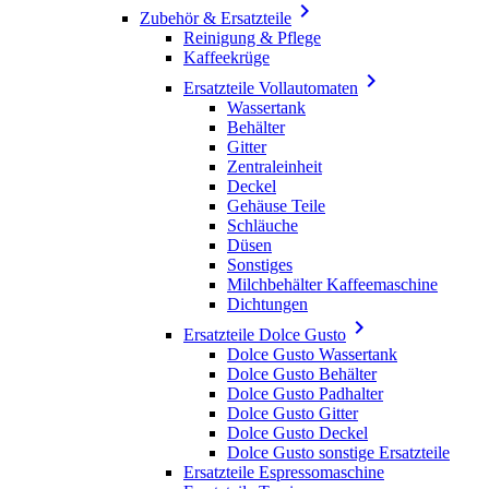

Zubehör & Ersatzteile
Reinigung & Pflege
Kaffeekrüge

Ersatzteile Vollautomaten
Wassertank
Behälter
Gitter
Zentraleinheit
Deckel
Gehäuse Teile
Schläuche
Düsen
Sonstiges
Milchbehälter Kaffeemaschine
Dichtungen

Ersatzteile Dolce Gusto
Dolce Gusto Wassertank
Dolce Gusto Behälter
Dolce Gusto Padhalter
Dolce Gusto Gitter
Dolce Gusto Deckel
Dolce Gusto sonstige Ersatzteile
Ersatzteile Espressomaschine