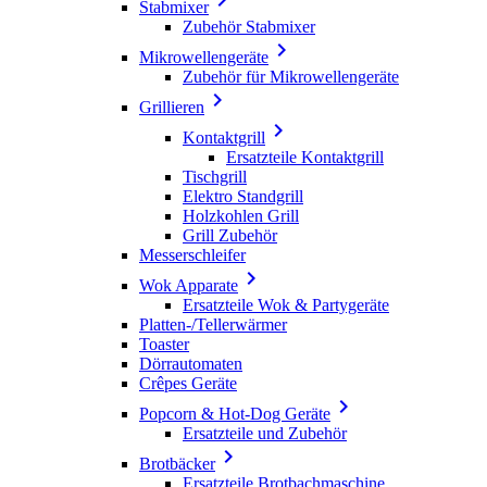
Stabmixer
Zubehör Stabmixer

Mikrowellengeräte
Zubehör für Mikrowellengeräte

Grillieren

Kontaktgrill
Ersatzteile Kontaktgrill
Tischgrill
Elektro Standgrill
Holzkohlen Grill
Grill Zubehör
Messerschleifer

Wok Apparate
Ersatzteile Wok & Partygeräte
Platten-/Tellerwärmer
Toaster
Dörrautomaten
Crêpes Geräte

Popcorn & Hot-Dog Geräte
Ersatzteile und Zubehör

Brotbäcker
Ersatzteile Brotbachmaschine