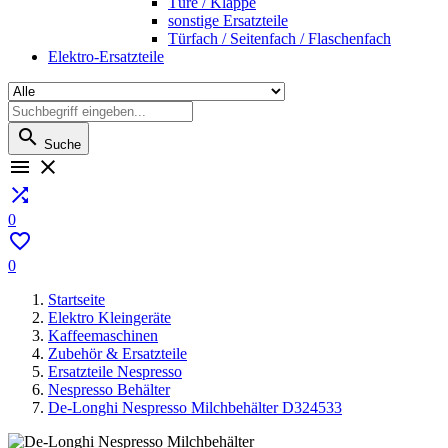
Türe / Klappe
sonstige Ersatzteile
Türfach / Seitenfach / Flaschenfach
Elektro-Ersatzteile

Suche



0

0
Startseite
Elektro Kleingeräte
Kaffeemaschinen
Zubehör & Ersatzteile
Ersatzteile Nespresso
Nespresso Behälter
De-Longhi Nespresso Milchbehälter D324533