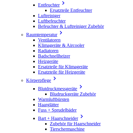

Entfeuchter
Ersatzteile Entfeuchter
Luftreiniger
Luftbefeuchter
Befeuchter & Luftreiniger Zubehör

Raumtemperatur
Ventilatoren
Klimageräte & Aircooler
Radiatoren
Badschnellheizer
Heizgeräte
Ersatzteile für Klimageräte
Ersatzteile für Heizgeräte

Körperpflege

Blutdruckmessgeräte
Bludruckgeräte Zubehör
Warmluftbürsten
Haarglätter
Fuss + Sprudelbäder

Bart + Haarschneider
Zubehör für Haarschneider
Tierschermaschine