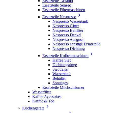
Ersatzteile Tassimo
Ersatzteile Senseo
Ersatzteile Filtermaschinen

Ersatzteile Nespresso
Nespresso Wassertank
Nespresso Gitter
Nespresso Behälter
Nespresso Deckel
Nespresso Ausguss
Nespresso sonstige Ersatzteile
Nespresso Dichtung

Ersatzteile Kolbenmaschinen
Kaffee Sieb
Dichtungsringe
Siebträger
Wassertank
Behälter
Sonstiges
Ersatzteile Milchschäumer
Wasserfilter
Kaffee Accesoires
Kaffee & Tee

Küchengeräte