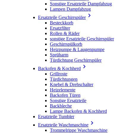
Sonstige Ersatzteile Dampfabzug
Lampen Dampfabzug

Ersatzteile Geschirrspüler
Besteckkorb
Ersatzfilter
Rollen & Räder
sonstige Ersatzteile Geschirrspüler
Geschirrspülkorb
Heizpumpe & Laugenpumpe
Sprüharm
Türdichtung Geschirrspüler

Backofen & Kochherd
Grillroste
Türdichtungen
Knebel & Drehschalter
Heizelemente
Backofen Türen
Sonstige Ersatzteile
Backbleche
Lampe Backofen & Kochherd
Ersatzteile Tumbler

Ersatzteile Waschmaschine
Trommelrippe Waschmaschine