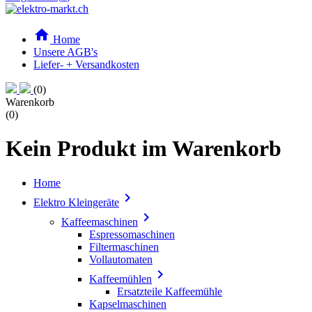

Home
Unsere AGB's
Liefer- + Versandkosten
(0)
Warenkorb
(0)
Kein Produkt im Warenkorb
Home

Elektro Kleingeräte

Kaffeemaschinen
Espressomaschinen
Filtermaschinen
Vollautomaten

Kaffeemühlen
Ersatzteile Kaffeemühle
Kapselmaschinen