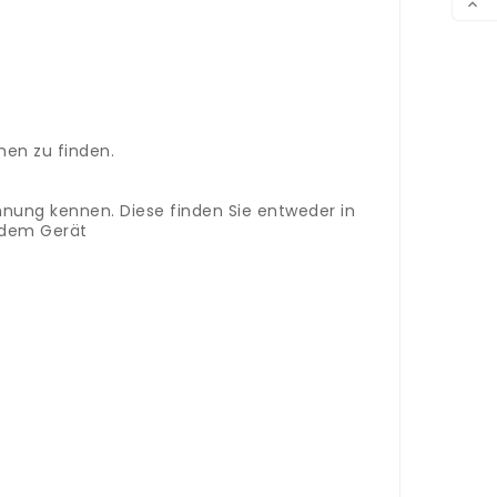

en zu finden.
hnung kennen. Diese finden Sie entweder in
n dem Gerät
 vous trouverez des accessoires et des
votre tondeuse à cheveux dans le champ de
ne, nous serons heureux de vous aider.
Dans
bonne pièce de rechange pour votre tondeuse à
, soit sur la plaque signalétique.
Ce dernier
 pièce de rechange.
mbi per tagliacapelli Panasonic.
Inserisci
e giusta.
Se non trovi online il pezzo di
o del modello.
Per essere sicuro di acquistare il
trova nelle istruzioni per l'uso o sulla