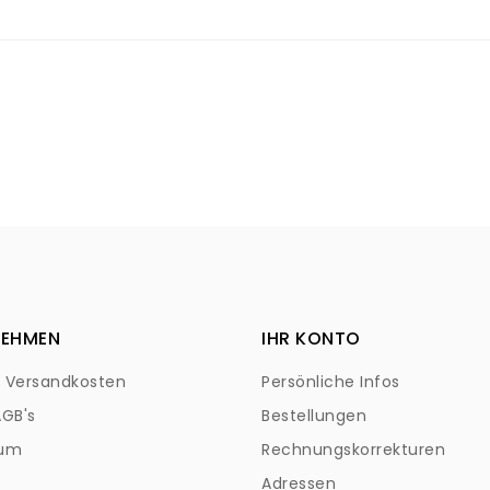
ella parte inferiore del dispositivo
Saremo lieti di chiarire i
NEHMEN
IHR KONTO
+ Versandkosten
Persönliche Infos
AGB's
Bestellungen
sum
Rechnungskorrekturen
Adressen