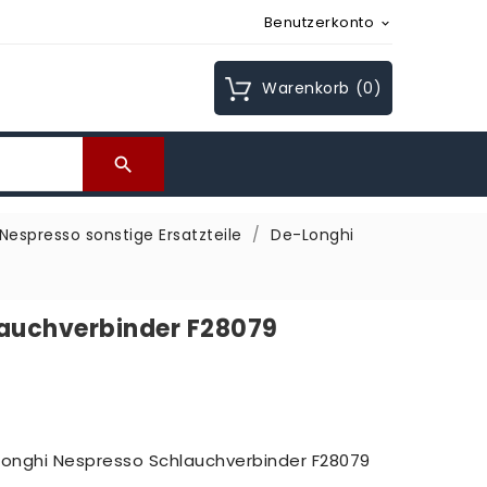
Benutzerkonto

Warenkorb
(0)

Nespresso sonstige Ersatzteile
De-Longhi
lauchverbinder F28079
-Longhi Nespresso Schlauchverbinder F28079