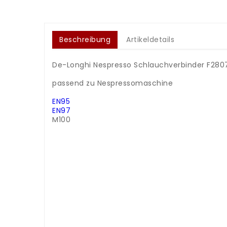
Beschreibung
Artikeldetails
De-Longhi Nespresso Schlauchverbinder F280
.
passend zu Nespressomaschine
.
EN95
EN97
M100
.
.
.
.
.
.
.
.
.
.