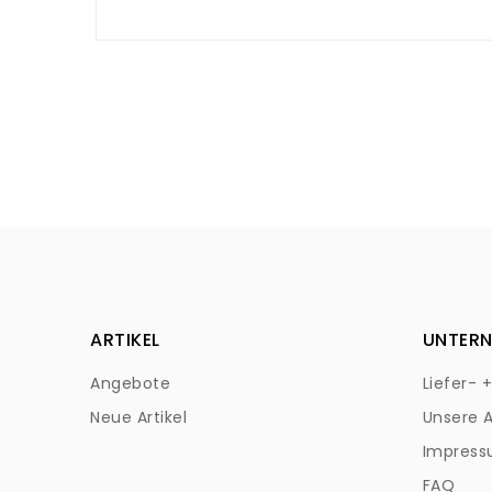
targhetta.
Quest'ultimo si trova direttamente n
ARTIKEL
UNTER
Angebote
Liefer- 
Neue Artikel
Unsere 
Impres
FAQ