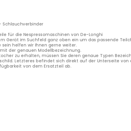
- Schlauchverbinder
eile für die Nespressomaschinen von De-Longhi
m Gerät im Suchfeld ganz oben ein um das passende Teilch
e sein helfen wir Ihnen gerne weiter.
l mit der genauen Modellbezeichnung.
eiskocher zu erhalten, müssen Sie deren genaue Typen Bezeic
hild. Letzteres befindet sich direkt auf der Unterseite vo
fügbarkeit von dem Ersatzteil ab.
tondeuse à cheveux - câble de charge
.
Dans notre boutique,
ux Panasonic.
Entrez simplement le numéro de modèle de 
e.
Si vous ne trouvez pas la bonne pièce de rechange en lig
vec le nom exact du modèle.
Afin d'être sûr d'obtenir la 
 exacte du type.
Vous le trouverez soit dans le mode d'emploi
 serions heureux de clarifier le prix et la disponibilité de la
avo di ricarica
.
Nel nostro negozio troverai accessori e rica
gliacapelli nel campo di ricerca in alto per trovare la part
esto caso è sufficiente inviarci un'e-mail con il nome esatt
li, devi conoscere l'esatta denominazione del tipo.
Questo si 