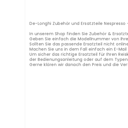
.
.
.
.
De-Longhi Zubehör und Ersatzteile Nespresso 
.
In unserem Shop finden Sie Zubehör & Ersatzt
Geben Sie einfach die Modellnummer von Ihre
Sollten Sie das passende Ersatzteil nicht onlin
Machen Sie uns in dem Fall einfach ein E-Mai
Um sicher das richtige Ersatzteil für Ihren R
der Bedienungsanleitung oder auf dem Typensc
Gerne klären wir danach den Preis und die Ver
.
.
Panasonic accessoires et pièces détachées 
pièces détachées pour les tondeuses à cheve
recherche en haut pour trouver la bonne pièc
ce cas, envoyez-nous simplement un email a
cheveux, vous devez connaître la désignation
se situe directement en bas de l'appareil
Nous
Accessori e ricambi tagliacapelli Panasonic - c
semplicemente il numero del modello del tuo ta
ricambio giusto, saremo felici di aiutarti.
In qu
pezzo di ricambio giusto per il tuo tagliacapel