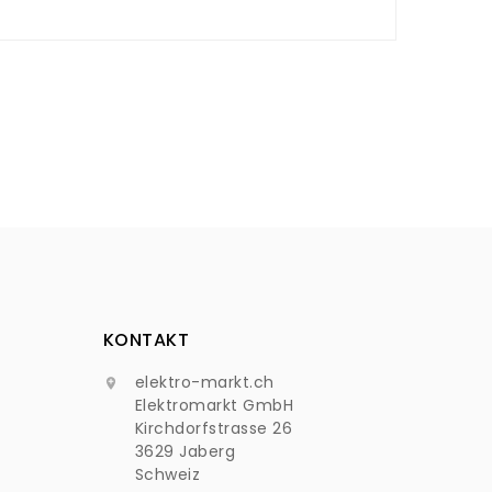
l prezzo e la disponibilità del pezzo di ricambio.
KONTAKT
elektro-markt.ch

Elektromarkt GmbH
Kirchdorfstrasse 26
3629 Jaberg
Schweiz