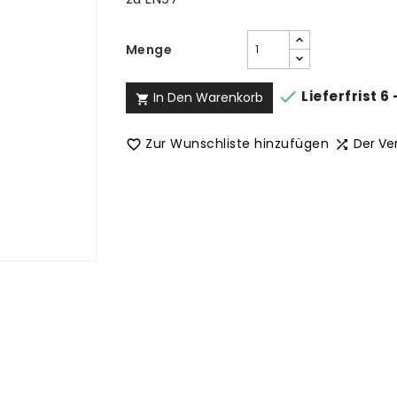
Menge

Lieferfrist 6
In Den Warenkorb

Zur Wunschliste hinzufügen
Der Ve

