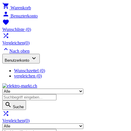

Warenkorb

Benuzterkonto

Wunschliste
(
0
)

Vergleichen(
0
)

Nach oben

Benutzerkonto
Wunschzettel
(
0
)
vergleichen (
0
)

Suche

Vergleichen(
0
)