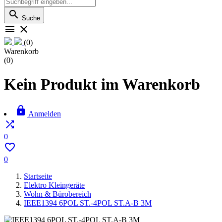

Suche


(0)
Warenkorb
(0)
Kein Produkt im Warenkorb

Anmelden

0

0
Startseite
Elektro Kleingeräte
Wohn & Bürobereich
IEEE1394 6POL ST.-4POL ST.A-B 3M