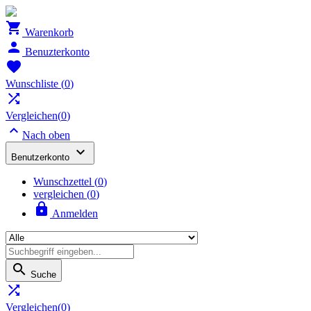

Warenkorb

Benuzterkonto

Wunschliste
(
0
)

Vergleichen(
0
)

Nach oben

Benutzerkonto
Wunschzettel
(
0
)
vergleichen (
0
)

Anmelden

Suche

Vergleichen(
0
)