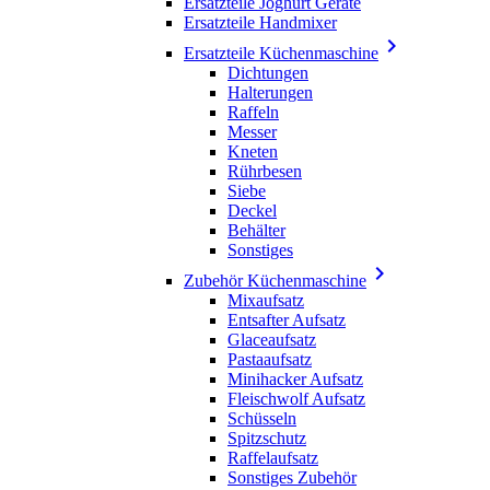
Ersatzteile Joghurt Geräte
Ersatzteile Handmixer

Ersatzteile Küchenmaschine
Dichtungen
Halterungen
Raffeln
Messer
Kneten
Rührbesen
Siebe
Deckel
Behälter
Sonstiges

Zubehör Küchenmaschine
Mixaufsatz
Entsafter Aufsatz
Glaceaufsatz
Pastaaufsatz
Minihacker Aufsatz
Fleischwolf Aufsatz
Schüsseln
Spitzschutz
Raffelaufsatz
Sonstiges Zubehör