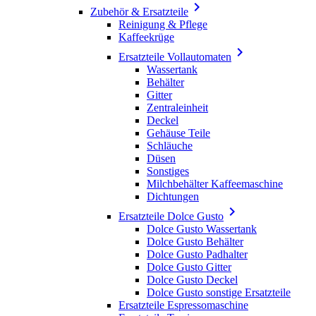

Zubehör & Ersatzteile
Reinigung & Pflege
Kaffeekrüge

Ersatzteile Vollautomaten
Wassertank
Behälter
Gitter
Zentraleinheit
Deckel
Gehäuse Teile
Schläuche
Düsen
Sonstiges
Milchbehälter Kaffeemaschine
Dichtungen

Ersatzteile Dolce Gusto
Dolce Gusto Wassertank
Dolce Gusto Behälter
Dolce Gusto Padhalter
Dolce Gusto Gitter
Dolce Gusto Deckel
Dolce Gusto sonstige Ersatzteile
Ersatzteile Espressomaschine