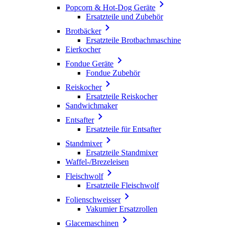

Popcorn & Hot-Dog Geräte
Ersatzteile und Zubehör

Brotbäcker
Ersatzteile Brotbachmaschine
Eierkocher

Fondue Geräte
Fondue Zubehör

Reiskocher
Ersatzteile Reiskocher
Sandwichmaker

Entsafter
Ersatzteile für Entsafter

Standmixer
Ersatzteile Standmixer
Waffel-/Brezeleisen

Fleischwolf
Ersatzteile Fleischwolf

Folienschweisser
Vakumier Ersatzrollen

Glacemaschinen