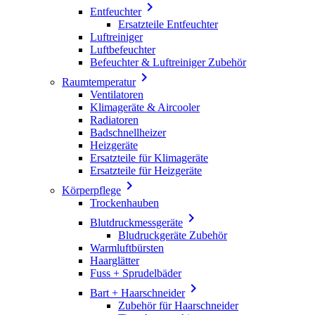

Entfeuchter
Ersatzteile Entfeuchter
Luftreiniger
Luftbefeuchter
Befeuchter & Luftreiniger Zubehör

Raumtemperatur
Ventilatoren
Klimageräte & Aircooler
Radiatoren
Badschnellheizer
Heizgeräte
Ersatzteile für Klimageräte
Ersatzteile für Heizgeräte

Körperpflege
Trockenhauben

Blutdruckmessgeräte
Bludruckgeräte Zubehör
Warmluftbürsten
Haarglätter
Fuss + Sprudelbäder

Bart + Haarschneider
Zubehör für Haarschneider