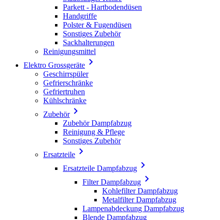
Parkett - Hartbodendüsen
Handgriffe
Polster & Fugendüsen
Sonstiges Zubehör
Sackhalterungen
Reinigungsmittel

Elektro Grossgeräte
Geschirrspüler
Gefrierschränke
Gefriertruhen
Kühlschränke

Zubehör
Zubehör Dampfabzug
Reinigung & Pflege
Sonstiges Zubehör

Ersatzteile

Ersatzteile Dampfabzug

Filter Dampfabzug
Kohlefilter Dampfabzug
Metalfilter Dampfabzug
Lampenabdeckung Dampfabzug
Blende Dampfabzug