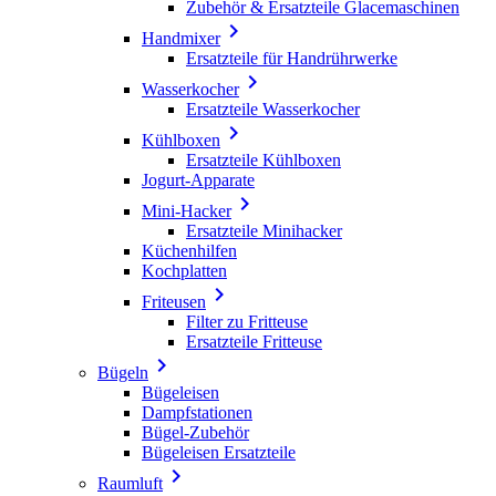
Zubehör & Ersatzteile Glacemaschinen

Handmixer
Ersatzteile für Handrührwerke

Wasserkocher
Ersatzteile Wasserkocher

Kühlboxen
Ersatzteile Kühlboxen
Jogurt-Apparate

Mini-Hacker
Ersatzteile Minihacker
Küchenhilfen
Kochplatten

Friteusen
Filter zu Fritteuse
Ersatzteile Fritteuse

Bügeln
Bügeleisen
Dampfstationen
Bügel-Zubehör
Bügeleisen Ersatzteile

Raumluft