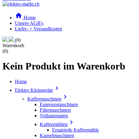

Home
Unsere AGB's
Liefer- + Versandkosten
(0)
Warenkorb
(0)
Kein Produkt im Warenkorb
Home

Elektro Kleingeräte

Kaffeemaschinen
Espressomaschinen
Filtermaschinen
Vollautomaten

Kaffeemühlen
Ersatzteile Kaffeemühle
Kapselmaschinen