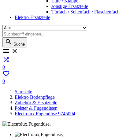
Türe / Klappe
sonstige Ersatzteile
Türfach / Seitenfach / Flaschenfach
Elektro-Ersatzteile

Suche



0

0
Startseite
Elektro Bodenpflege
Zubehör & Ersatzteile
Polster & Fugendüsen
Electrolux Fugendüse 9745094