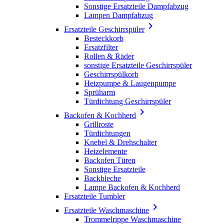
Sonstige Ersatzteile Dampfabzug
Lampen Dampfabzug

Ersatzteile Geschirrspüler
Besteckkorb
Ersatzfilter
Rollen & Räder
sonstige Ersatzteile Geschirrspüler
Geschirrspülkorb
Heizpumpe & Laugenpumpe
Sprüharm
Türdichtung Geschirrspüler

Backofen & Kochherd
Grillroste
Türdichtungen
Knebel & Drehschalter
Heizelemente
Backofen Türen
Sonstige Ersatzteile
Backbleche
Lampe Backofen & Kochherd
Ersatzteile Tumbler

Ersatzteile Waschmaschine
Trommelrippe Waschmaschine