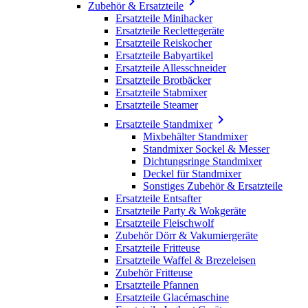

Zubehör & Ersatzteile
Ersatzteile Minihacker
Ersatzteile Reclettegeräte
Ersatzteile Reiskocher
Ersatzteile Babyartikel
Ersatzteile Allesschneider
Ersatzteile Brotbäcker
Ersatzteile Stabmixer
Ersatzteile Steamer

Ersatzteile Standmixer
Mixbehälter Standmixer
Standmixer Sockel & Messer
Dichtungsringe Standmixer
Deckel für Standmixer
Sonstiges Zubehör & Ersatzteile
Ersatzteile Entsafter
Ersatzteile Party & Wokgeräte
Ersatzteile Fleischwolf
Zubehör Dörr & Vakumiergeräte
Ersatzteile Fritteuse
Ersatzteile Waffel & Brezeleisen
Zubehör Fritteuse
Ersatzteile Pfannen
Ersatzteile Glacémaschine