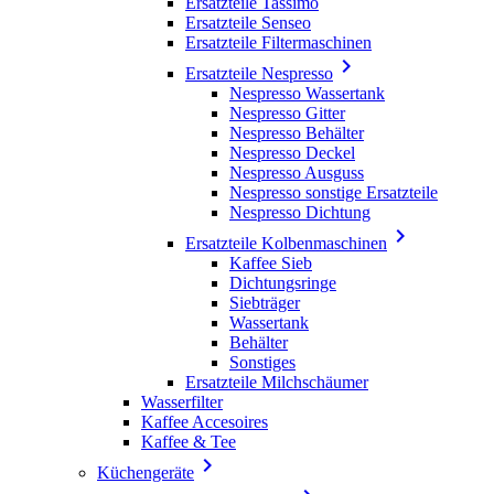
Ersatzteile Tassimo
Ersatzteile Senseo
Ersatzteile Filtermaschinen

Ersatzteile Nespresso
Nespresso Wassertank
Nespresso Gitter
Nespresso Behälter
Nespresso Deckel
Nespresso Ausguss
Nespresso sonstige Ersatzteile
Nespresso Dichtung

Ersatzteile Kolbenmaschinen
Kaffee Sieb
Dichtungsringe
Siebträger
Wassertank
Behälter
Sonstiges
Ersatzteile Milchschäumer
Wasserfilter
Kaffee Accesoires
Kaffee & Tee

Küchengeräte