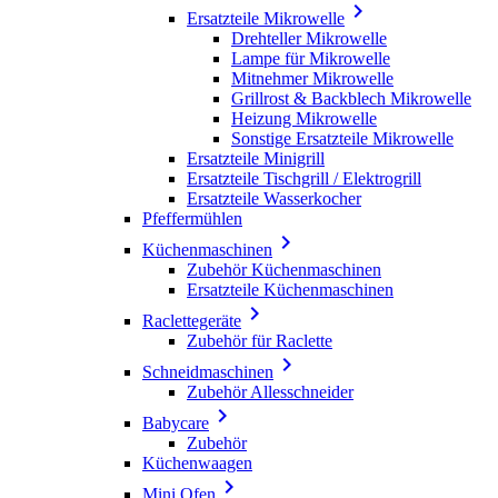

Ersatzteile Mikrowelle
Drehteller Mikrowelle
Lampe für Mikrowelle
Mitnehmer Mikrowelle
Grillrost & Backblech Mikrowelle
Heizung Mikrowelle
Sonstige Ersatzteile Mikrowelle
Ersatzteile Minigrill
Ersatzteile Tischgrill / Elektrogrill
Ersatzteile Wasserkocher
Pfeffermühlen

Küchenmaschinen
Zubehör Küchenmaschinen
Ersatzteile Küchenmaschinen

Raclettegeräte
Zubehör für Raclette

Schneidmaschinen
Zubehör Allesschneider

Babycare
Zubehör
Küchenwaagen

Mini Ofen