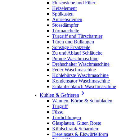
Flusensiebe und Filter
Heizelement
Spülkasten
Antriebsriemen
Stossdämpfer
Türmanchette
Türgriff und Türscharnier
Türen und Bullaugen
Sonstige Ersatzteile
Zu und Ablauf Schläuche
Pumpe Waschmaschine
Drehschalter Waschmaschine
Feder Waschmaschine
Kohlebürste Waschmaschine
Kondensator Waschmaschine
Einlaufschlauch Waschmaschine

Kühlen & Gefrieren
Wannen, Körbe & Schubladen
Türgriff
Füsse
Türdichtungen
Glasplatten, Gitter, Roste
Kühlschrank Scharniere
Eiereinsatz & Eiswürfelform