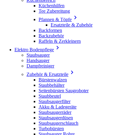
Küchenbereich
Küchenhilfen
Tee Zubereitung

Pfannen & Töpfe
Ersatzteile & Zubehör
Backformen
Backzubehör
Raffeln & Zerkleinern

Elektro Bodenpflege
Staubsauger
Handsauger
Dampfreiniger

Zubehör & Ersatzteile
Bürstenwalzen
Staubbehälter
Seitenbürsten Saugroboter
Staubbeutel
Staubsaugerfilter
Akku & Ladegeräte
Staubsaugerräder
Staubsaugerdüsen
Staubsaugerschlauch
Turbobürsten
Staubsauger Rohre