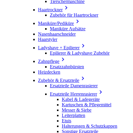
Tierschermaschine

Haartrockner
Zubehör für Haartrockner

Maniküre/Pediküre
Maniküre Aufsätze
Nasenhaarschneider
Haarstyler

Ladyshave + Epilierer
Epilierer & Ladyshave Zubehör

Zahnpflege
Ersatzzahnbürsten
Heizdecken

Zubehör & Ersatzteile
Ersatzteile Damenrasierer

Ersatzteile Herrenrasierer
Kabel & Ladegeräte
Kartuschen & Pflegemittel
Messer & Siebe
Leiterplatten
Etuis
Halterungen & Schutzkappen
Sonstige Ersatzteile