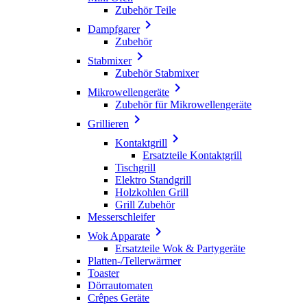
Zubehör Teile

Dampfgarer
Zubehör

Stabmixer
Zubehör Stabmixer

Mikrowellengeräte
Zubehör für Mikrowellengeräte

Grillieren

Kontaktgrill
Ersatzteile Kontaktgrill
Tischgrill
Elektro Standgrill
Holzkohlen Grill
Grill Zubehör
Messerschleifer

Wok Apparate
Ersatzteile Wok & Partygeräte
Platten-/Tellerwärmer
Toaster
Dörrautomaten
Crêpes Geräte