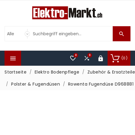

0
0



(0)

Startseite
Elektro Bodenpflege
Zubehör & Ersatzteile
Polster & Fugendüsen
Rowenta Fugendüse D968881