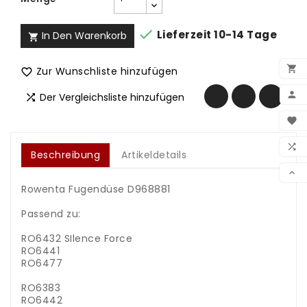

Lieferzeit 10-14 Tage
In Den Warenkorb


Zur Wunschliste hinzufügen


Der Vergleichsliste hinzufügen

BEN

WUN

Beschreibung
Artikeldetails
VER

Rowenta Fugendüse D968881
Passend zu:
RO6432 SIlence Force
RO6441
RO6477
RO6383
RO6442