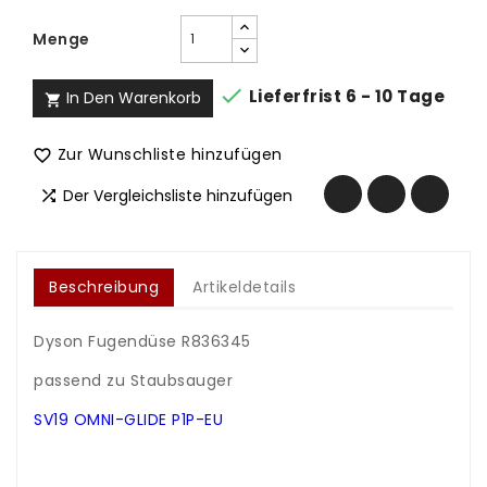
Menge

Lieferfrist 6 - 10 Tage
In Den Warenkorb

Zur Wunschliste hinzufügen

Der Vergleichsliste hinzufügen

Beschreibung
Artikeldetails
Dyson Fugendüse R836345
.
passend zu Staubsauger
.
SV19 OMNI-GLIDE P1P-EU
.
.
..