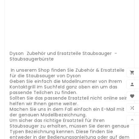
.
.
.
.
.
.
.
.
.
Dyson Zubehör und Ersatzteile Staubsauger -
Staubsaugerbürste
.
.
In unserem Shop finden Sie Zubehör & Ersatzteile

für die Staubsauger von Dyson
Geben Sie einfach die Modellnummer von Ihrem

Kontaktgrill im Suchfeld ganz oben ein um das
passende Teilchen zu finden.
BEN

Sollten Sie das passende Ersatzteil nicht online sein
helfen wir Ihnen gerne weiter.
WUN

Machen Sie uns in dem Fall einfach ein E-Mail mit
der genauen Modellbezeichnung.
VER
Um sicher das richtige Ersatzteil für Ihren

Staubsauger zu erhalten, müssen Sie deren genaue
Typen Bezeichnung kennen. Diese finden Sie
entweder in der Bedienungsanleitung oder auf dem