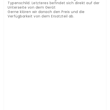
Typenschild. Letzteres befindet sich direkt auf der
Unterseite von dem Gerät
Gerne klären wir danach den Preis und die
Verfügbarkeit von dem Ersatzteil ab.
.
.
Panasonic accessoires et pièces détachées
tondeuse à cheveux - câble de charge
.
Dans
notre boutique, vous trouverez des accessoires et
des pièces détachées pour les tondeuses à
cheveux Panasonic.
Entrez simplement le numéro
de modèle de votre tondeuse à cheveux dans le
champ de recherche en haut pour trouver la
bonne pièce.
Si vous ne trouvez pas la bonne pièce
de rechange en ligne, nous serons heureux de vous
aider.
Dans ce cas, envoyez-nous simplement un
email avec le nom exact du modèle.
Afin d'être sûr
d'obtenir la bonne pièce de rechange pour votre
tondeuse à cheveux, vous devez connaître la
désignation exacte du type.
Vous le trouverez soit
dans le mode d'emploi, soit sur la plaque
signalétique.
Ce dernier se situe directement en
bas de l'appareil
Nous serions heureux de clarifier le
prix et la disponibilité de la pièce de rechange.
Accessori e ricambi tagliacapelli Panasonic - cavo