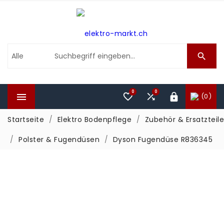

0
0



(0)

Startseite
Elektro Bodenpflege
Zubehör & Ersatzteile
Polster & Fugendüsen
Dyson Fugendüse R836345