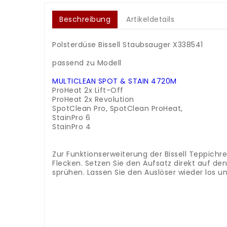
Beschreibung
Artikeldetails
Polsterdüse Bissell Staubsauger X338541
.
passend zu Modell
.
MULTICLEAN SPOT & STAIN
4720M
ProHeat 2x Lift-Off
ProHeat 2x Revolution
SpotClean Pro, SpotClean ProHeat,
StainPro 6
StainPro 4
.
.
Zur Funktionserweiterung der Bissell Teppich
Flecken. Setzen Sie den Aufsatz direkt auf den
sprühen. Lassen Sie den Auslöser wieder los u
.
.
.
.