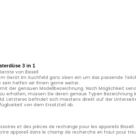
sterdüse 3 in 1
Geräte von Bissell
m Gerät im Suchfeld ganz oben ein um das passende Teilch
e sein helfen wir Ihnen gerne weiter.
l mit der genauen Modellbezeichnung. Nach Möglichkeit sen
ell zu erhalten, müssen Sie deren genaue Typen Bezeichnung 
. Letzteres befindet sich miestens direkt auf der Untersei
fügbarkeit von dem Ersatzteil ab.
soires et des pièces de rechange pour les appareils Bissell.
tre appareil dans le champ de recherche en haut pour trouv