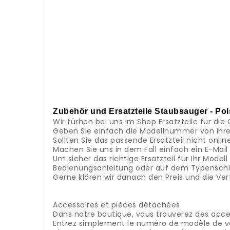
.
.
.
.
.
.
.
.
.
.
.
Zubehör und Ersatzteile Staubsauger - Pol
Wir fürhen bei uns im Shop Ersatzteile für die 
Geben Sie einfach die Modellnummer von Ihre
Sollten Sie das passende Ersatzteil nicht onlin
Machen Sie uns in dem Fall einfach ein E-Mai
Um sicher das richtige Ersatzteil für Ihr Mod
Bedienungsanleitung oder auf dem Typenschild
Gerne klären wir danach den Preis und die Ver
.
.
Accessoires et pièces détachées
Dans notre boutique, vous trouverez des acces
Entrez simplement le numéro de modèle de vo