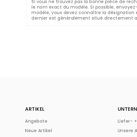
Si vous ne trouvez pas la bonne pièce de rec
le nom exact du modèle.
Si possible, envoyez
modèle, vous devez connaître la désignation 
dernier est généralement situé directement a
ARTIKEL
UNTER
Angebote
Liefer- 
Neue Artikel
Unsere 