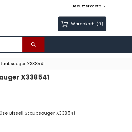
Benutzerkonto

Warenkorb
(0)

 Staubsauger X338541
sauger X338541
rdüse Bissell Staubsauger X338541