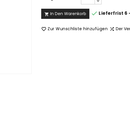

Lieferfrist 6
In Den Warenkorb

Zur Wunschliste hinzufügen
Der Ve

