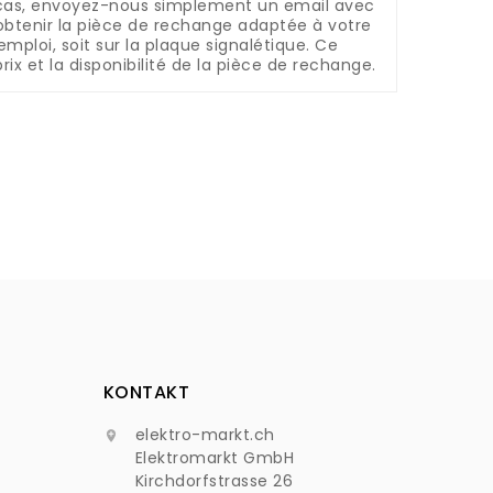
cas, envoyez-nous simplement un email avec
'obtenir la pièce de rechange adaptée à votre
mploi, soit sur la plaque signalétique.
Ce
rix et la disponibilité de la pièce de rechange.
KONTAKT
elektro-markt.ch

Elektromarkt GmbH
Kirchdorfstrasse 26