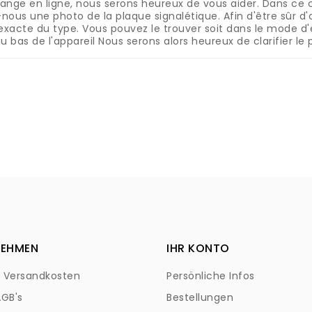
hange en ligne, nous serons heureux de vous aider.
Dans ce 
-nous une photo de la plaque signalétique.
Afin d'être sûr d
exacte du type.
Vous pouvez le trouver soit dans le mode d'e
u bas de l'appareil
Nous serons alors heureux de clarifier le p
NEHMEN
IHR KONTO
+ Versandkosten
Persönliche Infos
AGB's
Bestellungen