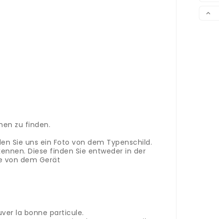
VER

en zu finden.
den Sie uns ein Foto von dem Typenschild.
kennen. Diese finden Sie entweder in der
te von dem Gerät
er la bonne particule.