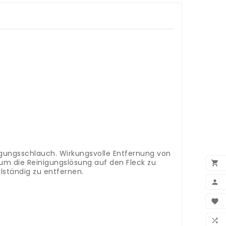
igungsschlauch. Wirkungsvolle Entfernung von
, um die Reinigungslösung auf den Fleck zu

lständig zu entfernen.

BEN

WUN
