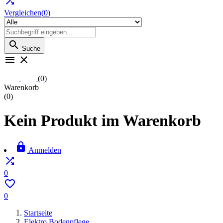

Vergleichen(
0
)

Suche


(0)
Warenkorb
(0)
Kein Produkt im Warenkorb

Anmelden

0

0
Startseite
Elektro Bodenpflege