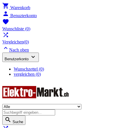

Warenkorb

Benuzterkonto

Wunschliste
(
0
)

Vergleichen(
0
)

Nach oben

Benutzerkonto
Wunschzettel
(
0
)
vergleichen (
0
)

Suche