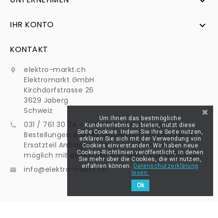

IHR KONTO

KONTAKT
elektro-markt.ch

Elektromarkt GmbH
Kirchdorfstrasse 26
3629 Jaberg
Schweiz
Um Ihnen das bestmögliche
031 / 761 30 74 - Aktuell Betriebsferien -

Kundenerlebnis zu bieten, nutzt diese
Seite Cookies. Indem Sie Ihre Seite nutzen,
Bestellungen & Mails werden normal bearbeitet -
erklären Sie sich mit der Verwendung von
Ersatzteil Anfragen bitte per Mail und wenn
Cookies einverstanden. Wir haben neue
Cookies-Richtlinien veröffentlicht, in denen
möglich mit einem Bild von dem Typenschild an:
Sie mehr über die Cookies, die wir nutzen,
erfahren können.
Datenschutzerklärung
info@elektro-markt.ch

lesen.
Ok