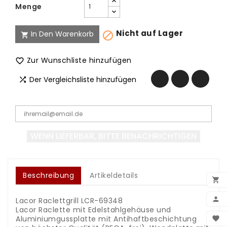
Menge
Nicht auf Lager
In Den Warenkorb


Zur Wunschliste hinzufügen

Der Vergleichsliste hinzufügen

WENN LIEFERBAR, BITTE BENACHRICHTIGEN
Beschreibung
Artikeldetails


Lacor Raclettgrill LCR-69348
Lacor Raclette mit Edelstahlgehäuse und
BEN
Aluminiumgussplatte mit Antihaftbeschichtung
