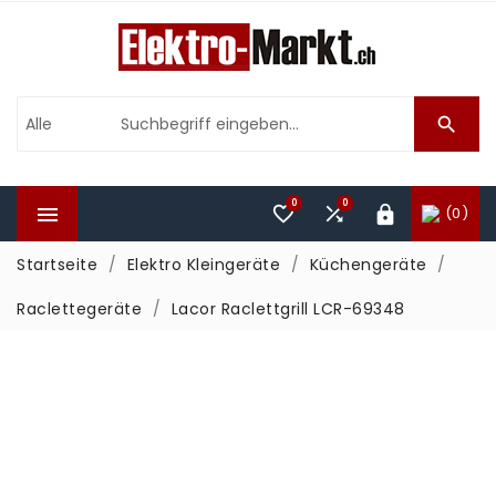

0
0



(0)

Startseite
Elektro Kleingeräte
Küchengeräte
Raclettegeräte
Lacor Raclettgrill LCR-69348