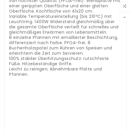
von höchster Qualität (PFOA-frei). Wendplatte mit
WUN
einer gerippten Oberfläche und einer glatten

Oberfläche. Kochfläche von 41x20 cm.
VER
Variable Temperatureinstellung (bis 210ºC) mit

Leuchtring. 1400W Widerstand gleichmäßig über
die gesamte Oberfläche verteilt für schnelles und
gleichmäßiges Erwärmen von Lebensmitteln.
8 einzelne Pfannen mit emaillierter Beschichtung,
differenziert nach Farbe. PFOA-frei. 8
Buchenholzspatel zum Rühren von Speisen und
erleichtern die Zeit zum Servieren.
100% stabiler Überhitzungsschutz: rutschfeste
Füße. Hitzebeständige Griffe.
Leicht zu reinigen; Abnehmbare Platte und
Pfannen.
Raclette Lacor avec boîtier en acier inoxydable et
plaque en fonte d'aluminium avec revêtement
antiadhésif de la plus haute qualité (sans PFOA).
Plaque réversible avec une surface nervurée et
une surface lisse.
Surface de cuisson de 41x20 cm.
Réglage de température variable (jusqu'à 210ºC)
avec anneau lumineux.
Résistance de 1400 W
répartie uniformément sur toute la surface pour
un chauffage rapide et homogène des aliments.
8