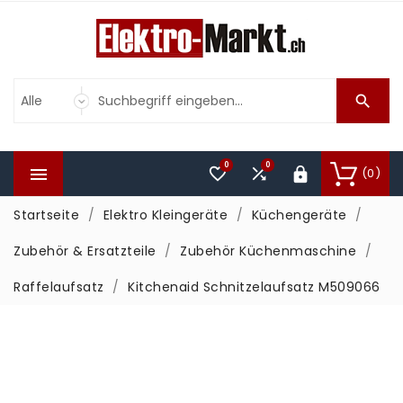

0
0



(0)

Startseite
Elektro Kleingeräte
Küchengeräte
Zubehör & Ersatzteile
Zubehör Küchenmaschine
Raffelaufsatz
Kitchenaid Schnitzelaufsatz M509066