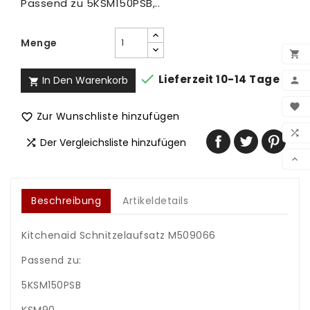
Passend zu 5KSM150PSB,..
Menge


Lieferzeit 10-14 Tage
In Den Warenkorb


BEN

Zur Wunschliste hinzufügen

WUN

Der Vergleichsliste hinzufügen

VER

Beschreibung
Artikeldetails
Kitchenaid Schnitzelaufsatz M509066
Passend zu:
5KSM150PSB
KSM90