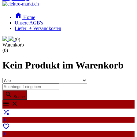

Home
Unsere AGB's
Liefer- + Versandkosten
(0)
Warenkorb
(0)
Kein Produkt im Warenkorb

Suche



0

0