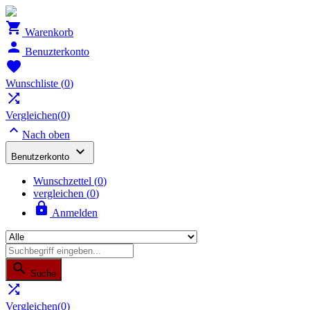

Warenkorb

Benuzterkonto

Wunschliste
(
0
)

Vergleichen(
0
)

Nach oben

Benutzerkonto
Wunschzettel
(
0
)
vergleichen (
0
)

Anmelden

Suche

Vergleichen(
0
)