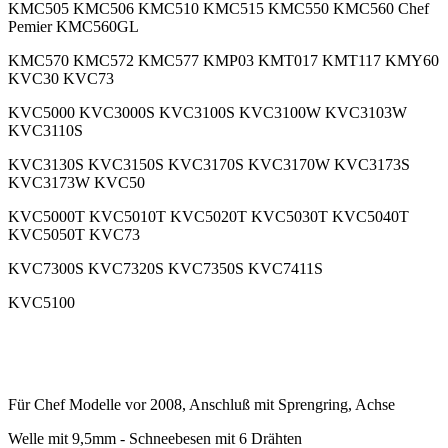
KMC505 KMC506 KMC510 KMC515 KMC550 KMC560 Chef
Pemier KMC560GL
KMC570 KMC572 KMC577 KMP03 KMT017 KMT117 KMY60
KVC30 KVC73
KVC5000 KVC3000S KVC3100S KVC3100W KVC3103W
KVC3110S
KVC3130S KVC3150S KVC3170S KVC3170W KVC3173S
KVC3173W KVC50
KVC5000T KVC5010T KVC5020T KVC5030T KVC5040T
KVC5050T KVC73
KVC7300S KVC7320S KVC7350S KVC7411S
KVC5100
.
.
Für Chef Modelle vor 2008, Anschluß mit Sprengring, Achse
Welle mit 9,5mm - Schneebesen mit 6 Drähten