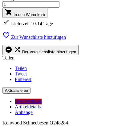

In den Warenkorb

Lieferzeit 10-14 Tage

Zur Wunschliste hinzufügen


Der Vergleichsliste hinzufügen
Teilen
Teilen
Tweet
Pinterest
Beschreibung
Artikeldetails
Anhänge
Kenwood Schneebesen Q248284
.