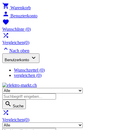

Warenkorb

Benuzterkonto

Wunschliste
(
0
)

Vergleichen(
0
)

Nach oben

Benutzerkonto
Wunschzettel
(
0
)
vergleichen (
0
)

Suche

Vergleichen(
0
)