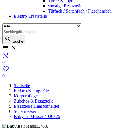
Türe / Klappe
sonstige Ersatzteile
Türfach / Seitenfach / Flaschenfach
Elektro-Ersatzteile

Suche



0

0
Startseite
Elektro Kleingeräte
Körperpflege
Zubehör & Ersatzteile
Ersatzteile Haarschneider
Schermesser
Babyliss Messer 4929325