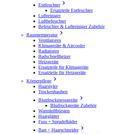

Entfeuchter
Ersatzteile Entfeuchter
Luftreiniger
Luftbefeuchter
Befeuchter & Luftreiniger Zubehör

Raumtemperatur
Ventilatoren
Klimageräte & Aircooler
Radiatoren
Badschnellheizer
Heizgeräte
Ersatzteile für Klimageräte
Ersatzteile für Heizgeräte

Körperpflege
Haarstyler
Trockenhauben

Blutdruckmessgeräte
Bludruckgeräte Zubehör
Warmluftbürsten
Haarglätter
Fuss + Sprudelbäder

Bart + Haarschneider