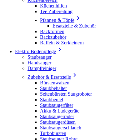
Küchenbereich
Küchenhilfen
Tee Zubereitung

Pfannen & Töpfe
Ersatzteile & Zubehör
Backformen
Backzubehör
Raffeln & Zerkleinern

Elektro Bodenpflege
Staubsauger
Handsauger
Dampfreiniger

Zubehör & Ersatzteile
Bürstenwalzen
Staubbehälter
Seitenbürsten Saugroboter
Staubbeutel
Staubsaugerfilter
Akku & Ladegeräte
Staubsaugerräder
Staubsaugerdüsen
Staubsaugerschlauch
Turbobürsten
Staubsauger Rohre