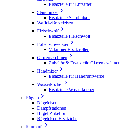
Ersatzteile für Entsafter

Standmixer
Ersatzteile Standmixer
Waffel-/Brezeleisen

Fleischwolf
Ersatzteile Fleischwolf

Folienschweisser
Vakumier Ersatzrollen

Glacemaschinen
Zubehör & Ersatzteile Glacemaschinen

Handmixer
Ersatzteile für Handrührwerke

Wasserkocher
Ersatzteile Wasserkocher

Bügeln
Bügeleisen
Dampfstationen
Bügel-Zubehör
Bügeleisen Ersatzteile

Raumluft