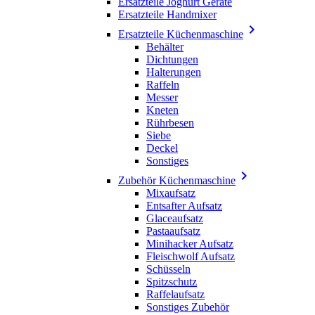
Ersatzteile Joghurt Geräte
Ersatzteile Handmixer

Ersatzteile Küchenmaschine
Behälter
Dichtungen
Halterungen
Raffeln
Messer
Kneten
Rührbesen
Siebe
Deckel
Sonstiges

Zubehör Küchenmaschine
Mixaufsatz
Entsafter Aufsatz
Glaceaufsatz
Pastaaufsatz
Minihacker Aufsatz
Fleischwolf Aufsatz
Schüsseln
Spitzschutz
Raffelaufsatz
Sonstiges Zubehör