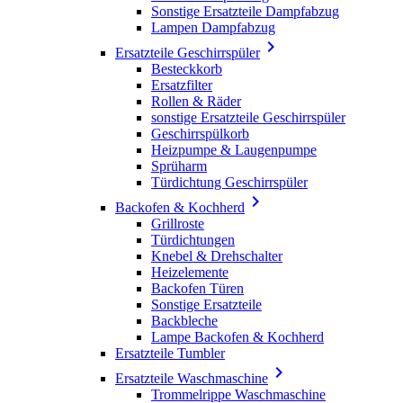
Sonstige Ersatzteile Dampfabzug
Lampen Dampfabzug

Ersatzteile Geschirrspüler
Besteckkorb
Ersatzfilter
Rollen & Räder
sonstige Ersatzteile Geschirrspüler
Geschirrspülkorb
Heizpumpe & Laugenpumpe
Sprüharm
Türdichtung Geschirrspüler

Backofen & Kochherd
Grillroste
Türdichtungen
Knebel & Drehschalter
Heizelemente
Backofen Türen
Sonstige Ersatzteile
Backbleche
Lampe Backofen & Kochherd
Ersatzteile Tumbler

Ersatzteile Waschmaschine
Trommelrippe Waschmaschine