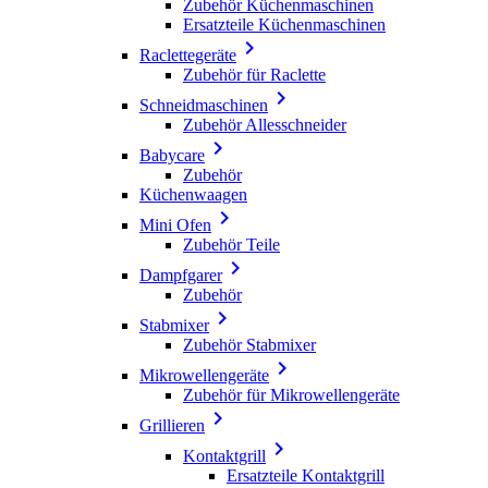
Zubehör Küchenmaschinen
Ersatzteile Küchenmaschinen

Raclettegeräte
Zubehör für Raclette

Schneidmaschinen
Zubehör Allesschneider

Babycare
Zubehör
Küchenwaagen

Mini Ofen
Zubehör Teile

Dampfgarer
Zubehör

Stabmixer
Zubehör Stabmixer

Mikrowellengeräte
Zubehör für Mikrowellengeräte

Grillieren

Kontaktgrill
Ersatzteile Kontaktgrill