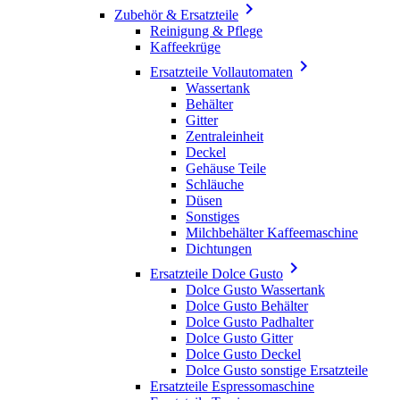

Zubehör & Ersatzteile
Reinigung & Pflege
Kaffeekrüge

Ersatzteile Vollautomaten
Wassertank
Behälter
Gitter
Zentraleinheit
Deckel
Gehäuse Teile
Schläuche
Düsen
Sonstiges
Milchbehälter Kaffeemaschine
Dichtungen

Ersatzteile Dolce Gusto
Dolce Gusto Wassertank
Dolce Gusto Behälter
Dolce Gusto Padhalter
Dolce Gusto Gitter
Dolce Gusto Deckel
Dolce Gusto sonstige Ersatzteile
Ersatzteile Espressomaschine