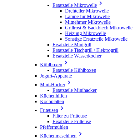

Ersatzteile Mikrowelle
Drehteller Mikrowelle
Lampe für Mikrowelle
Mitnehmer Mikrowelle
Grillrost & Backblech Mikrowelle
Heizung Mikrowelle
Sonstige Ersatzteile Mikrowelle
Ersatzteile Minigrill
Ersatzteile Tischgrill / Elektrogrill
Ersatzteile Wasserkocher

Kühlboxen
Ersatzteile Kühlboxen
Jogurt-Apparate

Mini-Hacker
Ersatzteile Minihacker
Küchenhilfen
Kochplatten

Friteusen
Filter zu Fritteuse
Ersatzteile Fritteuse
Pfeffermühlen

Küchenmaschinen