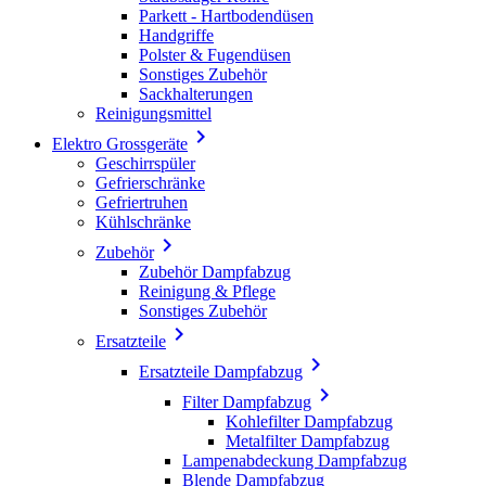
Parkett - Hartbodendüsen
Handgriffe
Polster & Fugendüsen
Sonstiges Zubehör
Sackhalterungen
Reinigungsmittel

Elektro Grossgeräte
Geschirrspüler
Gefrierschränke
Gefriertruhen
Kühlschränke

Zubehör
Zubehör Dampfabzug
Reinigung & Pflege
Sonstiges Zubehör

Ersatzteile

Ersatzteile Dampfabzug

Filter Dampfabzug
Kohlefilter Dampfabzug
Metalfilter Dampfabzug
Lampenabdeckung Dampfabzug
Blende Dampfabzug