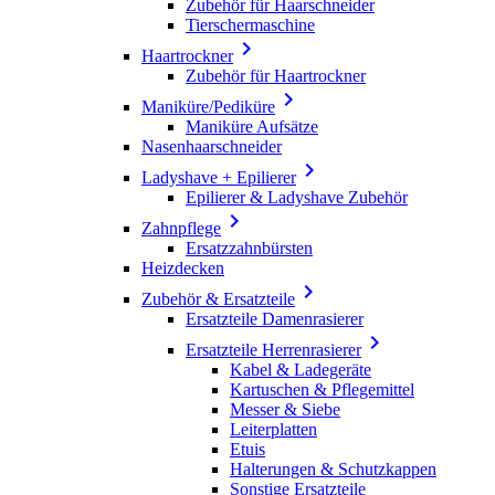
Zubehör für Haarschneider
Tierschermaschine

Haartrockner
Zubehör für Haartrockner

Maniküre/Pediküre
Maniküre Aufsätze
Nasenhaarschneider

Ladyshave + Epilierer
Epilierer & Ladyshave Zubehör

Zahnpflege
Ersatzzahnbürsten
Heizdecken

Zubehör & Ersatzteile
Ersatzteile Damenrasierer

Ersatzteile Herrenrasierer
Kabel & Ladegeräte
Kartuschen & Pflegemittel
Messer & Siebe
Leiterplatten
Etuis
Halterungen & Schutzkappen
Sonstige Ersatzteile