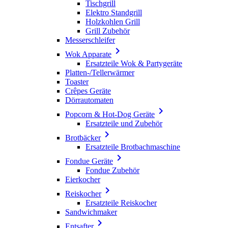
Tischgrill
Elektro Standgrill
Holzkohlen Grill
Grill Zubehör
Messerschleifer

Wok Apparate
Ersatzteile Wok & Partygeräte
Platten-/Tellerwärmer
Toaster
Crêpes Geräte
Dörrautomaten

Popcorn & Hot-Dog Geräte
Ersatzteile und Zubehör

Brotbäcker
Ersatzteile Brotbachmaschine

Fondue Geräte
Fondue Zubehör
Eierkocher

Reiskocher
Ersatzteile Reiskocher
Sandwichmaker

Entsafter