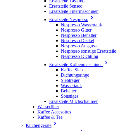
Ersatzteile Tassimo
Ersatzteile Senseo
Ersatzteile Filtermaschinen

Ersatzteile Nespresso
Nespresso Wassertank
Nespresso Gitter
Nespresso Behälter
Nespresso Deckel
Nespresso Ausguss
Nespresso sonstige Ersatzteile
Nespresso Dichtung

Ersatzteile Kolbenmaschinen
Kaffee Sieb
Dichtungsringe
Siebträger
Wassertank
Behälter
Sonstiges
Ersatzteile Milchschäumer
Wasserfilter
Kaffee Accesoires
Kaffee & Tee

Küchengeräte