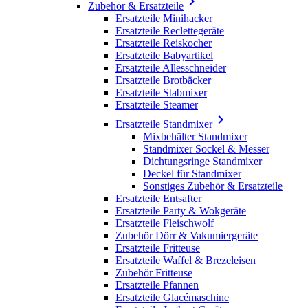

Zubehör & Ersatzteile
Ersatzteile Minihacker
Ersatzteile Reclettegeräte
Ersatzteile Reiskocher
Ersatzteile Babyartikel
Ersatzteile Allesschneider
Ersatzteile Brotbäcker
Ersatzteile Stabmixer
Ersatzteile Steamer

Ersatzteile Standmixer
Mixbehälter Standmixer
Standmixer Sockel & Messer
Dichtungsringe Standmixer
Deckel für Standmixer
Sonstiges Zubehör & Ersatzteile
Ersatzteile Entsafter
Ersatzteile Party & Wokgeräte
Ersatzteile Fleischwolf
Zubehör Dörr & Vakumiergeräte
Ersatzteile Fritteuse
Ersatzteile Waffel & Brezeleisen
Zubehör Fritteuse
Ersatzteile Pfannen
Ersatzteile Glacémaschine