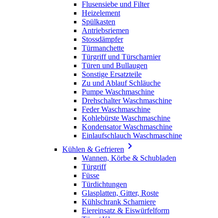
Flusensiebe und Filter
Heizelement
Spülkasten
Antriebsriemen
Stossdämpfer
Türmanchette
Türgriff und Türscharnier
Türen und Bullaugen
Sonstige Ersatzteile
Zu und Ablauf Schläuche
Pumpe Waschmaschine
Drehschalter Waschmaschine
Feder Waschmaschine
Kohlebürste Waschmaschine
Kondensator Waschmaschine
Einlaufschlauch Waschmaschine

Kühlen & Gefrieren
Wannen, Körbe & Schubladen
Türgriff
Füsse
Türdichtungen
Glasplatten, Gitter, Roste
Kühlschrank Scharniere
Eiereinsatz & Eiswürfelform