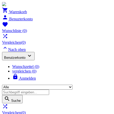

Warenkorb

Benuzterkonto

Wunschliste
(
0
)

Vergleichen(
0
)

Nach oben

Benutzerkonto
Wunschzettel
(
0
)
vergleichen (
0
)

Anmelden

Suche

Vergleichen(
0
)