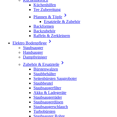
Küchenbereich
Küchenhilfen
Tee Zubereitung

Pfannen & Töpfe
Ersatzteile & Zubehör
Backformen
Backzubehör
Raffeln & Zerkleinern

Elektro Bodenpflege
Staubsauger
Handsauger
Dampfreiniger

Zubehör & Ersatzteile
Bürstenwalzen
Staubbehälter
Seitenbürsten Saugroboter
Staubbeutel
Staubsaugerfilter
Akku & Ladegeräte
Staubsaugerräder
Staubsaugerdüsen
Staubsaugerschlauch
Turbobürsten
Staubsauger Rohre