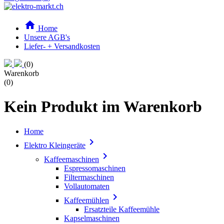

Home
Unsere AGB's
Liefer- + Versandkosten
(0)
Warenkorb
(0)
Kein Produkt im Warenkorb
Home

Elektro Kleingeräte

Kaffeemaschinen
Espressomaschinen
Filtermaschinen
Vollautomaten

Kaffeemühlen
Ersatzteile Kaffeemühle
Kapselmaschinen