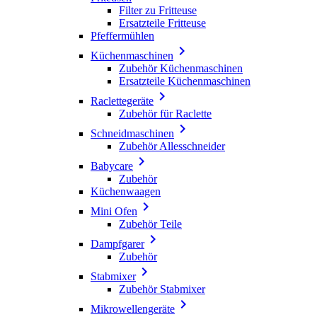
Filter zu Fritteuse
Ersatzteile Fritteuse
Pfeffermühlen

Küchenmaschinen
Zubehör Küchenmaschinen
Ersatzteile Küchenmaschinen

Raclettegeräte
Zubehör für Raclette

Schneidmaschinen
Zubehör Allesschneider

Babycare
Zubehör
Küchenwaagen

Mini Ofen
Zubehör Teile

Dampfgarer
Zubehör

Stabmixer
Zubehör Stabmixer

Mikrowellengeräte