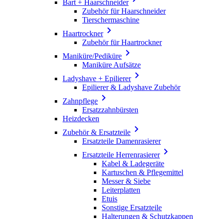
Bart + Haarschneider
Zubehör für Haarschneider
Tierschermaschine

Haartrockner
Zubehör für Haartrockner

Maniküre/Pediküre
Maniküre Aufsätze

Ladyshave + Epilierer
Epilierer & Ladyshave Zubehör

Zahnpflege
Ersatzzahnbürsten
Heizdecken

Zubehör & Ersatzteile
Ersatzteile Damenrasierer

Ersatzteile Herrenrasierer
Kabel & Ladegeräte
Kartuschen & Pflegemittel
Messer & Siebe
Leiterplatten
Etuis
Sonstige Ersatzteile
Halterungen & Schutzkappen