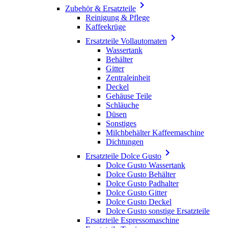

Zubehör & Ersatzteile
Reinigung & Pflege
Kaffeekrüge

Ersatzteile Vollautomaten
Wassertank
Behälter
Gitter
Zentraleinheit
Deckel
Gehäuse Teile
Schläuche
Düsen
Sonstiges
Milchbehälter Kaffeemaschine
Dichtungen

Ersatzteile Dolce Gusto
Dolce Gusto Wassertank
Dolce Gusto Behälter
Dolce Gusto Padhalter
Dolce Gusto Gitter
Dolce Gusto Deckel
Dolce Gusto sonstige Ersatzteile
Ersatzteile Espressomaschine