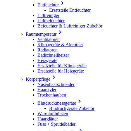

Entfeuchter
Ersatzteile Entfeuchter
Luftreiniger
Luftbefeuchter
Befeuchter & Luftreiniger Zubehör

Raumtemperatur
Ventilatoren
Klimageräte & Aircooler
Radiatoren
Badschnellheizer
Heizgeräte
Ersatzteile für Klimageräte
Ersatzteile für Heizgeräte

Körperpflege
Nasenhaarschneider
Haarstyler
Trockenhauben

Blutdruckmessgeräte
Bludruckgeräte Zubehör
Warmluftbürsten
Haarglätter
Fuss + Sprudelbäder
