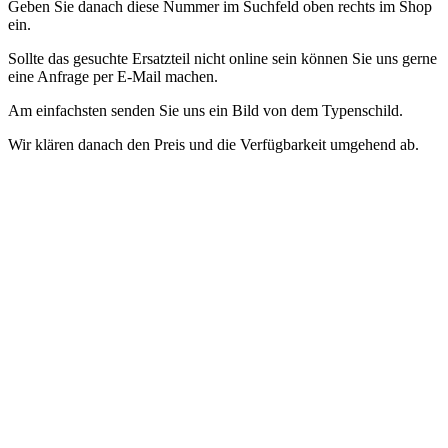
Geben Sie danach diese Nummer im Suchfeld oben rechts im Shop
ein.
Sollte das gesuchte Ersatzteil nicht online sein können Sie uns gerne
eine Anfrage per E-Mail machen.
Am einfachsten senden Sie uns ein Bild von dem Typenschild.
Wir klären danach den Preis und die Verfügbarkeit umgehend ab.
Accessori e ricambi cuociriso - contenitore/pentola per riso
Abbiamo
pezzi di ricambio per il cuociriso Domo nel nostro negozio
Per
trovare il pezzo di ricambio giusto per il tuo dispositivo, hai bisogno
dell'esatta designazione del modello del dispositivo
Questo numero
si trova sulla targhetta del dispositivo o nelle istruzioni per l'uso.
Quindi inserisci questo numero nel campo di ricerca in alto a destra
del negozio.
Se il pezzo di ricambio che stai cercando non è online,
puoi inviarci una richiesta via e-mail.
Il modo più semplice è inviarci
una foto della targhetta.
Successivamente chiariremo
immediatamente il prezzo e la disponibilità.
Accessoires et pièces détachées pour cuiseur à riz - récipient /
marmite à riz
Nous avons des pièces de rechange pour le cuiseur à
riz Domo dans notre magasin
Afin de trouver la bonne pièce de
rechange pour votre appareil, vous avez besoin de la désignation
exacte du modèle de l'appareil
Ce numéro se trouve sur la plaque