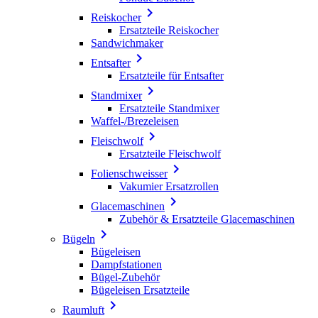

Reiskocher
Ersatzteile Reiskocher
Sandwichmaker

Entsafter
Ersatzteile für Entsafter

Standmixer
Ersatzteile Standmixer
Waffel-/Brezeleisen

Fleischwolf
Ersatzteile Fleischwolf

Folienschweisser
Vakumier Ersatzrollen

Glacemaschinen
Zubehör & Ersatzteile Glacemaschinen

Bügeln
Bügeleisen
Dampfstationen
Bügel-Zubehör
Bügeleisen Ersatzteile

Raumluft