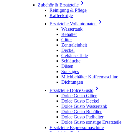

Zubehör & Ersatzteile
Reinigung & Pflege
Kaffeekrüge

Ersatzteile Vollautomaten
Wassertank
Behälter
Gitter
Zentraleinheit
Deckel
Gehäuse Teile
Schläuche
Düsen
Sonstiges
Milchbehälter Kaffeemaschine
Dichtungen

Ersatzteile Dolce Gusto
Dolce Gusto Gitter
Dolce Gusto Deckel
Dolce Gusto Wassertank
Dolce Gusto Behälter
Dolce Gusto Padhalter
Dolce Gusto sonstige Ersatzteile
Ersatzteile Espressomaschine