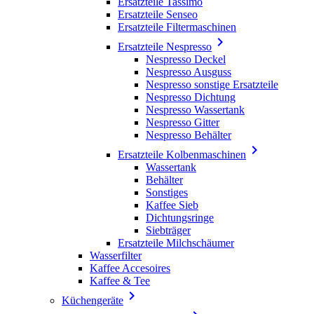
Ersatzteile Tassimo
Ersatzteile Senseo
Ersatzteile Filtermaschinen

Ersatzteile Nespresso
Nespresso Deckel
Nespresso Ausguss
Nespresso sonstige Ersatzteile
Nespresso Dichtung
Nespresso Wassertank
Nespresso Gitter
Nespresso Behälter

Ersatzteile Kolbenmaschinen
Wassertank
Behälter
Sonstiges
Kaffee Sieb
Dichtungsringe
Siebträger
Ersatzteile Milchschäumer
Wasserfilter
Kaffee Accesoires
Kaffee & Tee

Küchengeräte