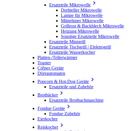

Ersatzteile Mikrowelle
Drehteller Mikrowelle
Lampe für Mikrowelle
Mitnehmer Mikrowelle
Grillrost & Backblech Mikrowelle
Heizung Mikrowelle
Sonstige Ersatzteile Mikrowelle
Ersatzteile Minigrill
Ersatzteile Tischgrill / Elektrogrill
Ersatzteile Wasserkocher
Platten-/Tellerwärmer
Toaster
Crêpes Geräte
Dörrautomaten

Popcorn & Hot-Dog Geräte
Ersatzteile und Zubehör

Brotbäcker
Ersatzteile Brotbachmaschine

Fondue Geräte
Fondue Zubehör
Eierkocher

Reiskocher