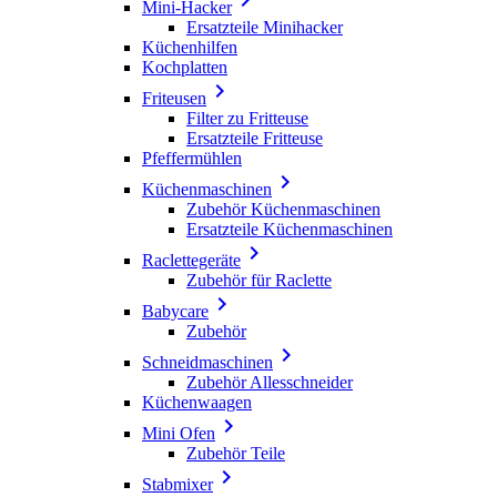
Mini-Hacker
Ersatzteile Minihacker
Küchenhilfen
Kochplatten

Friteusen
Filter zu Fritteuse
Ersatzteile Fritteuse
Pfeffermühlen

Küchenmaschinen
Zubehör Küchenmaschinen
Ersatzteile Küchenmaschinen

Raclettegeräte
Zubehör für Raclette

Babycare
Zubehör

Schneidmaschinen
Zubehör Allesschneider
Küchenwaagen

Mini Ofen
Zubehör Teile

Stabmixer