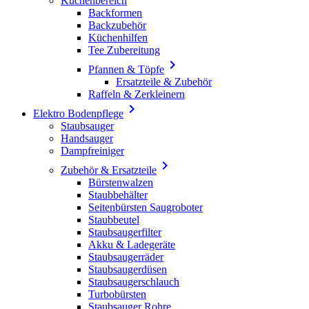
Küchenbereich
Backformen
Backzubehör
Küchenhilfen
Tee Zubereitung

Pfannen & Töpfe
Ersatzteile & Zubehör
Raffeln & Zerkleinern

Elektro Bodenpflege
Staubsauger
Handsauger
Dampfreiniger

Zubehör & Ersatzteile
Bürstenwalzen
Staubbehälter
Seitenbürsten Saugroboter
Staubbeutel
Staubsaugerfilter
Akku & Ladegeräte
Staubsaugerräder
Staubsaugerdüsen
Staubsaugerschlauch
Turbobürsten
Staubsauger Rohre