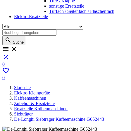
Türe / Klappe
sonstige Ersatzteile
Türfach / Seitenfach / Flaschenfach
Elektro-Ersatzteile

Suche



0

0
Startseite
Elektro Kleingeräte
Kaffeemaschinen
Zubehör & Ersatzteile
Ersatzteile Kolbenmaschinen
Siebträger
De-Longhi Siebträger Kaffeemaschine G652443