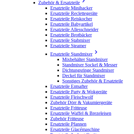

Zubehör & Ersatzteile
Ersatzteile Minihacker
Ersatzteile Reclettegeräte
Ersatzteile Reiskocher
Ersatzteile Babyartikel
Ersatzteile Allesschneider
Ersatzteile Brotbäcker
Ersatzteile Stabmixer
Ersatzteile Steamer

Ersatzteile Standmixer
Mixbehälter Standmixer
Standmixer Sockel & Messer
Dichtungsringe Standmixer
Deckel für Standmixer
Sonstiges Zubehör & Ersatzteile
Ersatzteile Entsafter
Ersatzteile Party & Wokgeräte
Ersatzteile Fleischwolf
Zubehör Dörr & Vakumiergeräte
Ersatzteile Fritteuse
Ersatzteile Waffel & Brezeleisen
Zubehör Fritteuse
Ersatzteile Pfannen
Ersatzteile Glacémaschine