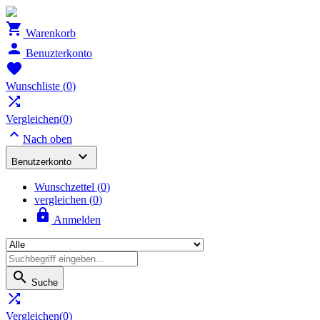

Warenkorb

Benuzterkonto

Wunschliste
(
0
)

Vergleichen(
0
)

Nach oben

Benutzerkonto
Wunschzettel
(
0
)
vergleichen (
0
)

Anmelden

Suche

Vergleichen(
0
)