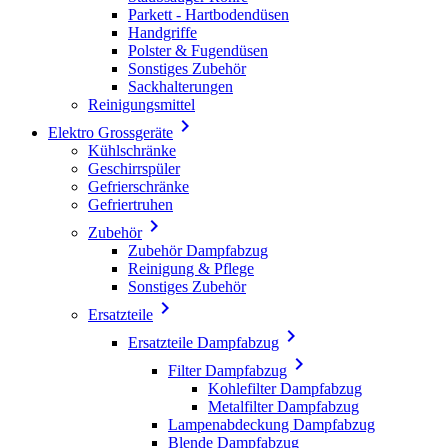
Parkett - Hartbodendüsen
Handgriffe
Polster & Fugendüsen
Sonstiges Zubehör
Sackhalterungen
Reinigungsmittel

Elektro Grossgeräte
Kühlschränke
Geschirrspüler
Gefrierschränke
Gefriertruhen

Zubehör
Zubehör Dampfabzug
Reinigung & Pflege
Sonstiges Zubehör

Ersatzteile

Ersatzteile Dampfabzug

Filter Dampfabzug
Kohlefilter Dampfabzug
Metalfilter Dampfabzug
Lampenabdeckung Dampfabzug
Blende Dampfabzug