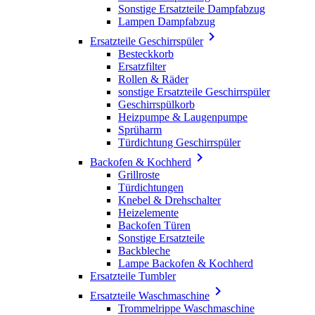
Sonstige Ersatzteile Dampfabzug
Lampen Dampfabzug

Ersatzteile Geschirrspüler
Besteckkorb
Ersatzfilter
Rollen & Räder
sonstige Ersatzteile Geschirrspüler
Geschirrspülkorb
Heizpumpe & Laugenpumpe
Sprüharm
Türdichtung Geschirrspüler

Backofen & Kochherd
Grillroste
Türdichtungen
Knebel & Drehschalter
Heizelemente
Backofen Türen
Sonstige Ersatzteile
Backbleche
Lampe Backofen & Kochherd
Ersatzteile Tumbler

Ersatzteile Waschmaschine
Trommelrippe Waschmaschine