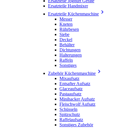
Ersatzteile Joghurt Geräte
Ersatzteile Handmixer

Ersatzteile Küchenmaschine
Messer
Kneten
Rührbesen
Siebe
Deckel
Behälter
Dichtungen
Halterungen
Raffeln
Sonstiges

Zubehör Küchenmaschine
Mixaufsatz
Entsafter Aufsatz
Glaceaufsatz
Pastaaufsatz
Minihacker Aufsatz
Fleischwolf Aufsatz
Schüsseln
Spitzschutz
Raffelaufsatz
Sonstiges Zubehör