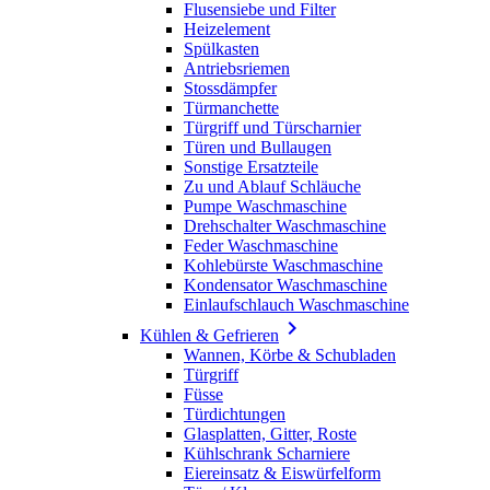
Flusensiebe und Filter
Heizelement
Spülkasten
Antriebsriemen
Stossdämpfer
Türmanchette
Türgriff und Türscharnier
Türen und Bullaugen
Sonstige Ersatzteile
Zu und Ablauf Schläuche
Pumpe Waschmaschine
Drehschalter Waschmaschine
Feder Waschmaschine
Kohlebürste Waschmaschine
Kondensator Waschmaschine
Einlaufschlauch Waschmaschine

Kühlen & Gefrieren
Wannen, Körbe & Schubladen
Türgriff
Füsse
Türdichtungen
Glasplatten, Gitter, Roste
Kühlschrank Scharniere
Eiereinsatz & Eiswürfelform