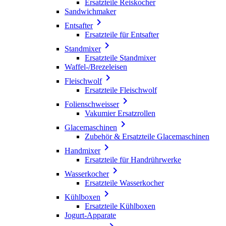
Ersatzteile Reiskocher
Sandwichmaker

Entsafter
Ersatzteile für Entsafter

Standmixer
Ersatzteile Standmixer
Waffel-/Brezeleisen

Fleischwolf
Ersatzteile Fleischwolf

Folienschweisser
Vakumier Ersatzrollen

Glacemaschinen
Zubehör & Ersatzteile Glacemaschinen

Handmixer
Ersatzteile für Handrührwerke

Wasserkocher
Ersatzteile Wasserkocher

Kühlboxen
Ersatzteile Kühlboxen
Jogurt-Apparate
