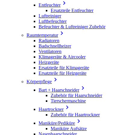

Entfeuchter
Ersatzteile Entfeuchter
Luftreiniger
Luftbefeuchter
Befeuchter & Luftreiniger Zubehör

Raumtemperatur
Radiatoren
Badschnellheizer
Ventilatoren
Klimageräte & Aircooler
Heizgeräte
Ersatzteile für Klimageräte
Ersatzteile für Heizgeräte

Körperpflege

Bart + Haarschneider
Zubehör für Haarschneider
Tierschermaschine

Haartrockner
Zubehör für Haartrockner

Maniküre/Pediküre
Maniküre Aufsätze
Nasenhaarschneider