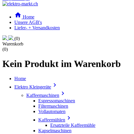

Home
Unsere AGB's
Liefer- + Versandkosten
(0)
Warenkorb
(0)
Kein Produkt im Warenkorb
Home

Elektro Kleingeräte

Kaffeemaschinen
Espressomaschinen
Filtermaschinen
Vollautomaten

Kaffeemühlen
Ersatzteile Kaffeemühle
Kapselmaschinen