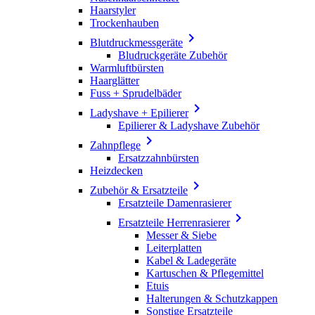
Haarstyler
Trockenhauben

Blutdruckmessgeräte
Bludruckgeräte Zubehör
Warmluftbürsten
Haarglätter
Fuss + Sprudelbäder

Ladyshave + Epilierer
Epilierer & Ladyshave Zubehör

Zahnpflege
Ersatzzahnbürsten
Heizdecken

Zubehör & Ersatzteile
Ersatzteile Damenrasierer

Ersatzteile Herrenrasierer
Messer & Siebe
Leiterplatten
Kabel & Ladegeräte
Kartuschen & Pflegemittel
Etuis
Halterungen & Schutzkappen
Sonstige Ersatzteile