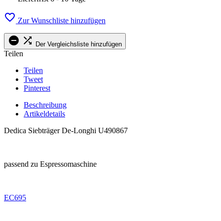

Zur Wunschliste hinzufügen


Der Vergleichsliste hinzufügen
Teilen
Teilen
Tweet
Pinterest
Beschreibung
Artikeldetails
Dedica Siebträger De-Longhi U490867
.
passend zu Espressomaschine
.
EC695
.