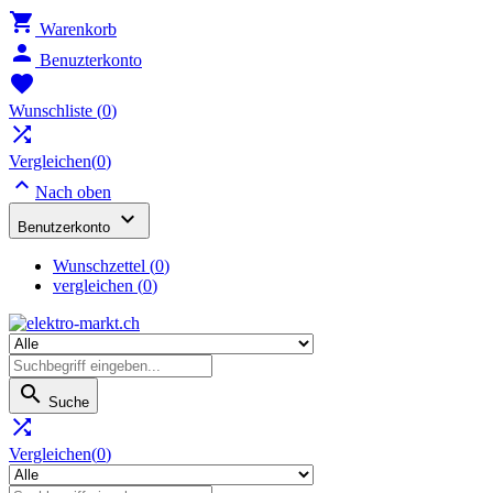

Warenkorb

Benuzterkonto

Wunschliste
(
0
)

Vergleichen(
0
)

Nach oben

Benutzerkonto
Wunschzettel
(
0
)
vergleichen (
0
)

Suche

Vergleichen(
0
)