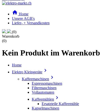

Home
Unsere AGB's
Liefer- + Versandkosten
(0)
Warenkorb
(0)
Kein Produkt im Warenkorb
Home

Elektro Kleingeräte

Kaffeemaschinen
Espressomaschinen
Filtermaschinen
Vollautomaten

Kaffeemühlen
Ersatzteile Kaffeemühle
Kapselmaschinen