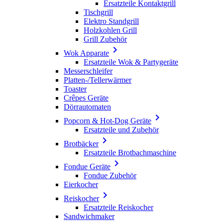
Ersatzteile Kontaktgrill
Tischgrill
Elektro Standgrill
Holzkohlen Grill
Grill Zubehör

Wok Apparate
Ersatzteile Wok & Partygeräte
Messerschleifer
Platten-/Tellerwärmer
Toaster
Crêpes Geräte
Dörrautomaten

Popcorn & Hot-Dog Geräte
Ersatzteile und Zubehör

Brotbäcker
Ersatzteile Brotbachmaschine

Fondue Geräte
Fondue Zubehör
Eierkocher

Reiskocher
Ersatzteile Reiskocher
Sandwichmaker