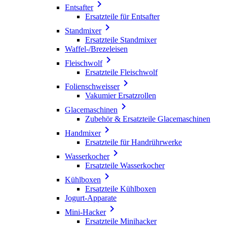

Entsafter
Ersatzteile für Entsafter

Standmixer
Ersatzteile Standmixer
Waffel-/Brezeleisen

Fleischwolf
Ersatzteile Fleischwolf

Folienschweisser
Vakumier Ersatzrollen

Glacemaschinen
Zubehör & Ersatzteile Glacemaschinen

Handmixer
Ersatzteile für Handrührwerke

Wasserkocher
Ersatzteile Wasserkocher

Kühlboxen
Ersatzteile Kühlboxen
Jogurt-Apparate

Mini-Hacker
Ersatzteile Minihacker