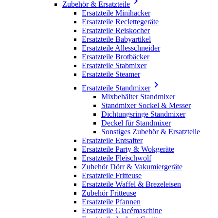

Zubehör & Ersatzteile
Ersatzteile Minihacker
Ersatzteile Reclettegeräte
Ersatzteile Reiskocher
Ersatzteile Babyartikel
Ersatzteile Allesschneider
Ersatzteile Brotbäcker
Ersatzteile Stabmixer
Ersatzteile Steamer

Ersatzteile Standmixer
Mixbehälter Standmixer
Standmixer Sockel & Messer
Dichtungsringe Standmixer
Deckel für Standmixer
Sonstiges Zubehör & Ersatzteile
Ersatzteile Entsafter
Ersatzteile Party & Wokgeräte
Ersatzteile Fleischwolf
Zubehör Dörr & Vakumiergeräte
Ersatzteile Fritteuse
Ersatzteile Waffel & Brezeleisen
Zubehör Fritteuse
Ersatzteile Pfannen
Ersatzteile Glacémaschine