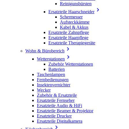
Reinigunsbürsten

Ersatzteile Haarschneider
Schermesser
Aufsteckkämme
Kabel & Akkus
Ersatzteile Zahnpflege
Ersatzteile Haarpflege
Ersatzteile Therapiegeräte

Wohn & Bürobereich

Wetterstationen
Zubehör Wetterstationen
Batterien
Taschenlampen
Fernbedienungen
Insektenvernichter
Wecker
Zubehör & Ersatzteile
Ersatzteile Fernseher
Ersatzteile Audio & HiFi
Ersatzteile Beamer & Projektor
Ersatzteile Drucker
Ersatzteile Digitalkamera
