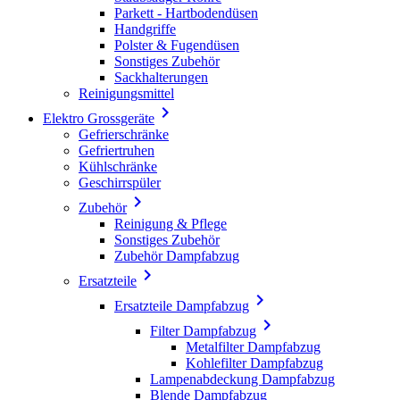
Parkett - Hartbodendüsen
Handgriffe
Polster & Fugendüsen
Sonstiges Zubehör
Sackhalterungen
Reinigungsmittel

Elektro Grossgeräte
Gefrierschränke
Gefriertruhen
Kühlschränke
Geschirrspüler

Zubehör
Reinigung & Pflege
Sonstiges Zubehör
Zubehör Dampfabzug

Ersatzteile

Ersatzteile Dampfabzug

Filter Dampfabzug
Metalfilter Dampfabzug
Kohlefilter Dampfabzug
Lampenabdeckung Dampfabzug
Blende Dampfabzug