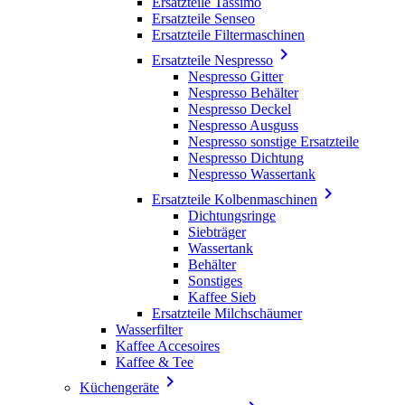
Ersatzteile Tassimo
Ersatzteile Senseo
Ersatzteile Filtermaschinen

Ersatzteile Nespresso
Nespresso Gitter
Nespresso Behälter
Nespresso Deckel
Nespresso Ausguss
Nespresso sonstige Ersatzteile
Nespresso Dichtung
Nespresso Wassertank

Ersatzteile Kolbenmaschinen
Dichtungsringe
Siebträger
Wassertank
Behälter
Sonstiges
Kaffee Sieb
Ersatzteile Milchschäumer
Wasserfilter
Kaffee Accesoires
Kaffee & Tee

Küchengeräte