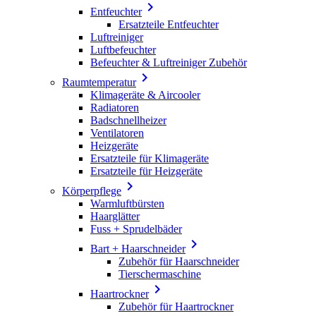

Entfeuchter
Ersatzteile Entfeuchter
Luftreiniger
Luftbefeuchter
Befeuchter & Luftreiniger Zubehör

Raumtemperatur
Klimageräte & Aircooler
Radiatoren
Badschnellheizer
Ventilatoren
Heizgeräte
Ersatzteile für Klimageräte
Ersatzteile für Heizgeräte

Körperpflege
Warmluftbürsten
Haarglätter
Fuss + Sprudelbäder

Bart + Haarschneider
Zubehör für Haarschneider
Tierschermaschine

Haartrockner
Zubehör für Haartrockner