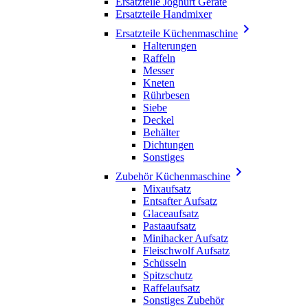
Ersatzteile Joghurt Geräte
Ersatzteile Handmixer

Ersatzteile Küchenmaschine
Halterungen
Raffeln
Messer
Kneten
Rührbesen
Siebe
Deckel
Behälter
Dichtungen
Sonstiges

Zubehör Küchenmaschine
Mixaufsatz
Entsafter Aufsatz
Glaceaufsatz
Pastaaufsatz
Minihacker Aufsatz
Fleischwolf Aufsatz
Schüsseln
Spitzschutz
Raffelaufsatz
Sonstiges Zubehör