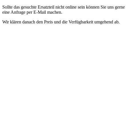
Sollte das gesuchte Ersatzteil nicht online sein können Sie uns gerne
eine Anfrage per E-Mail machen.
Wir klären danach den Preis und die Verfügbarkeit umgehend ab.
Accessori e ricambi Dyson bigodini Airwrap
.
Nel nostro negozio
abbiamo pezzi di ricambio per elettrodomestici di molti rinomati
produttori.
Per trovare il pezzo di ricambio giusto per il tuo
dispositivo, hai bisogno del nome esatto del modello.
Questo
numero si trova sulla targhetta sul lato inferiore dell'arricciacapelli
Inserisci quindi questo numero nel campo di ricerca in alto a destra
del negozio.
Se il pezzo di ricambio che stai cercando non è online,
non esitare a inviarci una richiesta tramite e-mail.
Successivamente
chiariremo immediatamente il prezzo e la disponibilità.
Dyson accessoires et pièces détachées bigoudis Airwrap
.
Nous
stockons dans notre magasin des pièces de rechange pour appareils
électroménagers provenant de nombreux fabricants renommés.
Afin
de trouver la pièce de rechange adaptée à votre appareil, vous avez
besoin du nom exact du modèle.
Ce numéro se trouve sur la plaque
signalétique située sous le bigoudi.
Saisissez ensuite ce numéro dans
le champ de recherche en haut à droite de la boutique.
Si la pièce
détachée que vous recherchez n'est pas en ligne, n'hésitez pas à nous
adresser une demande par email.
Nous clarifierons alors