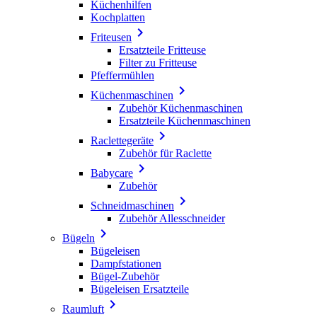
Küchenhilfen
Kochplatten

Friteusen
Ersatzteile Fritteuse
Filter zu Fritteuse
Pfeffermühlen

Küchenmaschinen
Zubehör Küchenmaschinen
Ersatzteile Küchenmaschinen

Raclettegeräte
Zubehör für Raclette

Babycare
Zubehör

Schneidmaschinen
Zubehör Allesschneider

Bügeln
Bügeleisen
Dampfstationen
Bügel-Zubehör
Bügeleisen Ersatzteile

Raumluft