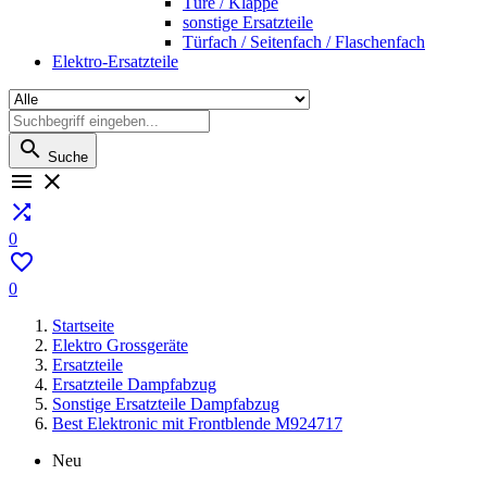
Türe / Klappe
sonstige Ersatzteile
Türfach / Seitenfach / Flaschenfach
Elektro-Ersatzteile

Suche



0

0
Startseite
Elektro Grossgeräte
Ersatzteile
Ersatzteile Dampfabzug
Sonstige Ersatzteile Dampfabzug
Best Elektronic mit Frontblende M924717
Neu