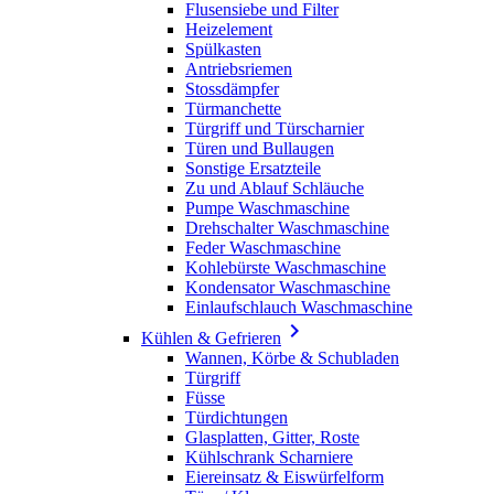
Flusensiebe und Filter
Heizelement
Spülkasten
Antriebsriemen
Stossdämpfer
Türmanchette
Türgriff und Türscharnier
Türen und Bullaugen
Sonstige Ersatzteile
Zu und Ablauf Schläuche
Pumpe Waschmaschine
Drehschalter Waschmaschine
Feder Waschmaschine
Kohlebürste Waschmaschine
Kondensator Waschmaschine
Einlaufschlauch Waschmaschine

Kühlen & Gefrieren
Wannen, Körbe & Schubladen
Türgriff
Füsse
Türdichtungen
Glasplatten, Gitter, Roste
Kühlschrank Scharniere
Eiereinsatz & Eiswürfelform