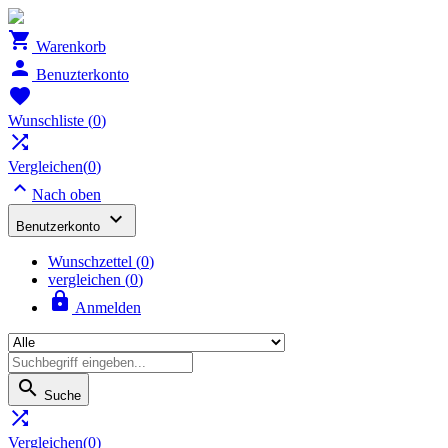

Warenkorb

Benuzterkonto

Wunschliste
(
0
)

Vergleichen(
0
)

Nach oben

Benutzerkonto
Wunschzettel
(
0
)
vergleichen (
0
)

Anmelden

Suche

Vergleichen(
0
)