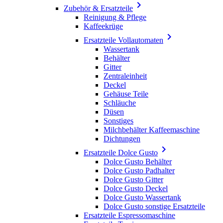

Zubehör & Ersatzteile
Reinigung & Pflege
Kaffeekrüge

Ersatzteile Vollautomaten
Wassertank
Behälter
Gitter
Zentraleinheit
Deckel
Gehäuse Teile
Schläuche
Düsen
Sonstiges
Milchbehälter Kaffeemaschine
Dichtungen

Ersatzteile Dolce Gusto
Dolce Gusto Behälter
Dolce Gusto Padhalter
Dolce Gusto Gitter
Dolce Gusto Deckel
Dolce Gusto Wassertank
Dolce Gusto sonstige Ersatzteile
Ersatzteile Espressomaschine