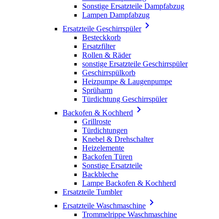
Sonstige Ersatzteile Dampfabzug
Lampen Dampfabzug

Ersatzteile Geschirrspüler
Besteckkorb
Ersatzfilter
Rollen & Räder
sonstige Ersatzteile Geschirrspüler
Geschirrspülkorb
Heizpumpe & Laugenpumpe
Sprüharm
Türdichtung Geschirrspüler

Backofen & Kochherd
Grillroste
Türdichtungen
Knebel & Drehschalter
Heizelemente
Backofen Türen
Sonstige Ersatzteile
Backbleche
Lampe Backofen & Kochherd
Ersatzteile Tumbler

Ersatzteile Waschmaschine
Trommelrippe Waschmaschine