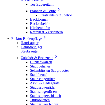
Küchenbereich
Tee Zubereitung

Pfannen & Töpfe
Ersatzteile & Zubehör
Backformen
Backzubehör
Küchenhilfen
Raffeln & Zerkleinern

Elektro Bodenpflege
Handsauger
Dampfreiniger
Staubsauger

Zubehör & Ersatzteile
Bürstenwalzen
Staubbehälter
Seitenbürsten Saugroboter
Staubbeutel
Staubsaugerfilter
Akku & Ladegeräte
Staubsaugerräder
Staubsaugerdüsen
Staubsaugerschlauch
Turbobürsten
Staubsauger Rohre