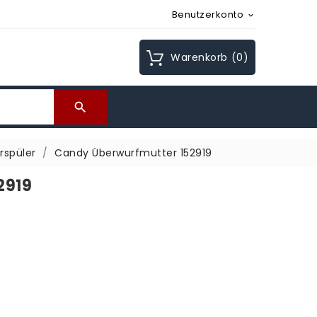
Benutzerkonto

Warenkorb
(0)

rspüler
Candy Überwurfmutter 152919
2919