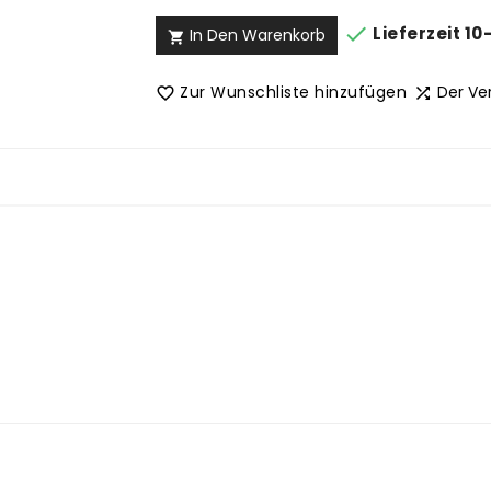

Lieferzeit 10
In Den Warenkorb

Zur Wunschliste hinzufügen
Der Ve

