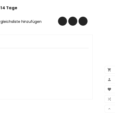
-14 Tage
rgleichsliste hinzufügen


BEN

WUN

VER
