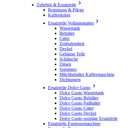

Zubehör & Ersatzteile
Reinigung & Pflege
Kaffeekrüge

Ersatzteile Vollautomaten
Wassertank
Behälter
Gitter
Zentraleinheit
Deckel
Gehäuse Teile
Schläuche
Düsen
Sonstiges
Milchbehälter Kaffeemaschine
Dichtungen

Ersatzteile Dolce Gusto
Dolce Gusto Wassertank
Dolce Gusto Behälter
Dolce Gusto Padhalter
Dolce Gusto Gitter
Dolce Gusto Deckel
Dolce Gusto sonstige Ersatzteile
Ersatzteile Espressomaschine