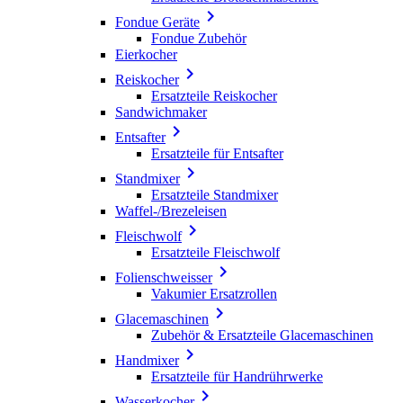

Fondue Geräte
Fondue Zubehör
Eierkocher

Reiskocher
Ersatzteile Reiskocher
Sandwichmaker

Entsafter
Ersatzteile für Entsafter

Standmixer
Ersatzteile Standmixer
Waffel-/Brezeleisen

Fleischwolf
Ersatzteile Fleischwolf

Folienschweisser
Vakumier Ersatzrollen

Glacemaschinen
Zubehör & Ersatzteile Glacemaschinen

Handmixer
Ersatzteile für Handrührwerke

Wasserkocher