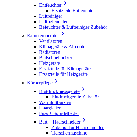

Entfeuchter
Ersatzteile Entfeuchter
Luftreiniger
Luftbefeuchter
Befeuchter & Luftreiniger Zubehör

Raumtemperatur
Ventilatoren
Klimageräte & Aircooler
Radiatoren
Badschnellheizer
Heizgeräte
Ersatzteile für Klimageräte
Ersatzteile für Heizgeräte

Körperpflege

Blutdruckmessgeräte
Bludruckgeräte Zubehör
Warmluftbürsten
Haarglätter
Fuss + Sprudelbäder

Bart + Haarschneider
Zubehör für Haarschneider
Tierschermaschine