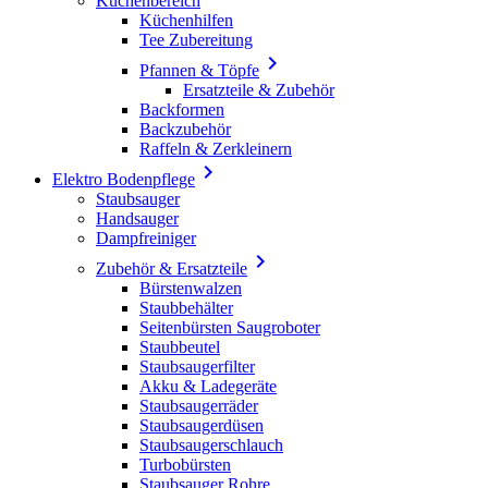
Küchenbereich
Küchenhilfen
Tee Zubereitung

Pfannen & Töpfe
Ersatzteile & Zubehör
Backformen
Backzubehör
Raffeln & Zerkleinern

Elektro Bodenpflege
Staubsauger
Handsauger
Dampfreiniger

Zubehör & Ersatzteile
Bürstenwalzen
Staubbehälter
Seitenbürsten Saugroboter
Staubbeutel
Staubsaugerfilter
Akku & Ladegeräte
Staubsaugerräder
Staubsaugerdüsen
Staubsaugerschlauch
Turbobürsten
Staubsauger Rohre