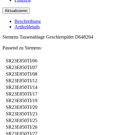
Beschreibung
Artikeldetails
Siemens Tassenablage Geschirrspüler D648204
Passend zu Siemens:
SR23E850TI/06
SR23E850TI/07
SR23E850TI/08
SR23E850TI/12
SR23E850TI/14
SR23E850TI/17
SR23E850TI/19
SR23E850TI/20
SR23E850TI/23
SR23E850TI/25
SR23E850TI/26
SR23E850TI/27