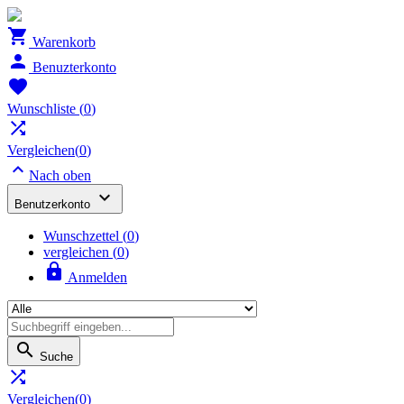

Warenkorb

Benuzterkonto

Wunschliste
(
0
)

Vergleichen(
0
)

Nach oben

Benutzerkonto
Wunschzettel
(
0
)
vergleichen (
0
)

Anmelden

Suche

Vergleichen(
0
)