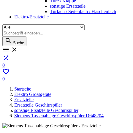
Türe / Klappe
sonstige Ersatzteile
Türfach / Seitenfach / Flaschenfach
Elektro-Ersatzteile

Suche



0

0
Startseite
Elektro Grossgeräte
Ersatzteile
Ersatzteile Geschirrspüler
sonstige Ersatzteile Geschirrspüler
Siemens Tassenablage Geschirrspüler D648204