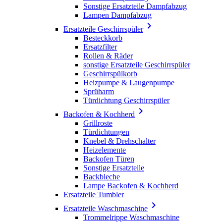
Sonstige Ersatzteile Dampfabzug
Lampen Dampfabzug

Ersatzteile Geschirrspüler
Besteckkorb
Ersatzfilter
Rollen & Räder
sonstige Ersatzteile Geschirrspüler
Geschirrspülkorb
Heizpumpe & Laugenpumpe
Sprüharm
Türdichtung Geschirrspüler

Backofen & Kochherd
Grillroste
Türdichtungen
Knebel & Drehschalter
Heizelemente
Backofen Türen
Sonstige Ersatzteile
Backbleche
Lampe Backofen & Kochherd
Ersatzteile Tumbler

Ersatzteile Waschmaschine
Trommelrippe Waschmaschine