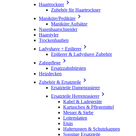

Haartrockner
Zubehör für Haartrockner

Maniküre/Pediküre
Maniküre Aufsätze
Nasenhaarschneider
Haarstyler
Trockenhauben

Ladyshave + Epilierer
Epilierer & Ladyshave Zubehör

Zahnpflege
Ersatzzahnbürsten
Heizdecken

Zubehör & Ersatzteile
Ersatzteile Damenrasierer

Ersatzteile Herrenrasierer
Kabel & Ladegeräte
Kartuschen & Pflegemittel
Messer & Siebe
Leiterplatten
Etuis
Halterungen & Schutzkappen
Sonstige Ersatzteile