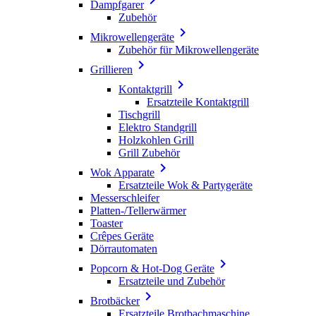
Dampfgarer
Zubehör

Mikrowellengeräte
Zubehör für Mikrowellengeräte

Grillieren

Kontaktgrill
Ersatzteile Kontaktgrill
Tischgrill
Elektro Standgrill
Holzkohlen Grill
Grill Zubehör

Wok Apparate
Ersatzteile Wok & Partygeräte
Messerschleifer
Platten-/Tellerwärmer
Toaster
Crêpes Geräte
Dörrautomaten

Popcorn & Hot-Dog Geräte
Ersatzteile und Zubehör

Brotbäcker
Ersatzteile Brotbachmaschine