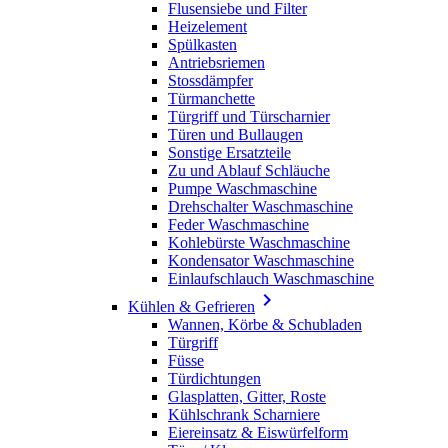
Flusensiebe und Filter
Heizelement
Spülkasten
Antriebsriemen
Stossdämpfer
Türmanchette
Türgriff und Türscharnier
Türen und Bullaugen
Sonstige Ersatzteile
Zu und Ablauf Schläuche
Pumpe Waschmaschine
Drehschalter Waschmaschine
Feder Waschmaschine
Kohlebürste Waschmaschine
Kondensator Waschmaschine
Einlaufschlauch Waschmaschine

Kühlen & Gefrieren
Wannen, Körbe & Schubladen
Türgriff
Füsse
Türdichtungen
Glasplatten, Gitter, Roste
Kühlschrank Scharniere
Eiereinsatz & Eiswürfelform