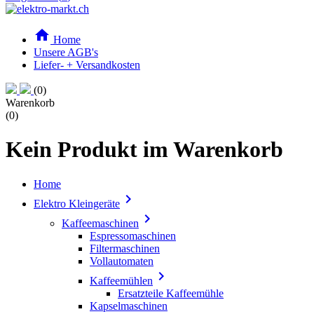

Home
Unsere AGB's
Liefer- + Versandkosten
(0)
Warenkorb
(0)
Kein Produkt im Warenkorb
Home

Elektro Kleingeräte

Kaffeemaschinen
Espressomaschinen
Filtermaschinen
Vollautomaten

Kaffeemühlen
Ersatzteile Kaffeemühle
Kapselmaschinen