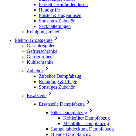
Parkett - Hartbodendüsen
Handgriffe
Polster & Fugendüsen
Sonstiges Zubehör
Sackhalterungen
Reinigungsmittel

Elektro Grossgeräte
Geschirrspüler
Gefrierschränke
Gefriertruhen
Kühlschränke

Zubehör
Zubehör Dampfabzug
Reinigung & Pflege
Sonstiges Zubehör

Ersatzteile

Ersatzteile Dampfabzug

Filter Dampfabzug
Kohlefilter Dampfabzug
Metalfilter Dampfabzug
Lampenabdeckung Dampfabzug
Blende Dampfabzug