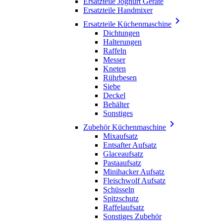
Ersatzteile Joghurt Geräte
Ersatzteile Handmixer

Ersatzteile Küchenmaschine
Dichtungen
Halterungen
Raffeln
Messer
Kneten
Rührbesen
Siebe
Deckel
Behälter
Sonstiges

Zubehör Küchenmaschine
Mixaufsatz
Entsafter Aufsatz
Glaceaufsatz
Pastaaufsatz
Minihacker Aufsatz
Fleischwolf Aufsatz
Schüsseln
Spitzschutz
Raffelaufsatz
Sonstiges Zubehör