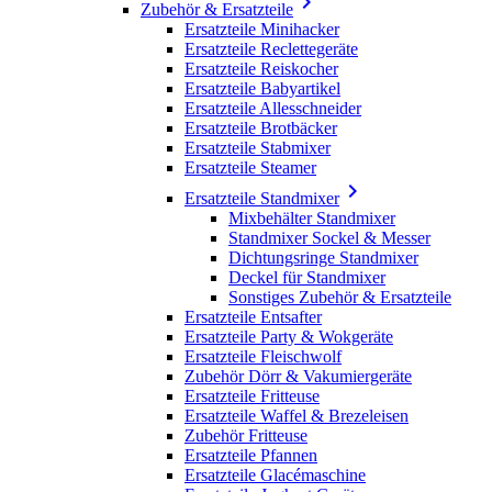

Zubehör & Ersatzteile
Ersatzteile Minihacker
Ersatzteile Reclettegeräte
Ersatzteile Reiskocher
Ersatzteile Babyartikel
Ersatzteile Allesschneider
Ersatzteile Brotbäcker
Ersatzteile Stabmixer
Ersatzteile Steamer

Ersatzteile Standmixer
Mixbehälter Standmixer
Standmixer Sockel & Messer
Dichtungsringe Standmixer
Deckel für Standmixer
Sonstiges Zubehör & Ersatzteile
Ersatzteile Entsafter
Ersatzteile Party & Wokgeräte
Ersatzteile Fleischwolf
Zubehör Dörr & Vakumiergeräte
Ersatzteile Fritteuse
Ersatzteile Waffel & Brezeleisen
Zubehör Fritteuse
Ersatzteile Pfannen
Ersatzteile Glacémaschine