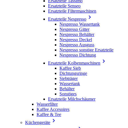
Ersatzteile Tassimo
Ersatzteile Senseo
Ersatzteile Filtermaschinen

Ersatzteile Nespresso
Nespresso Wassertank
Nespresso Gitter
Nespresso Behälter
Nespresso Deckel
Nespresso Ausguss
Nespresso sonstige Ersatzteile
Nespresso Dichtung

Ersatzteile Kolbenmaschinen
Kaffee Sieb
Dichtungsringe
Siebträger
Wassertank
Behälter
Sonstiges
Ersatzteile Milchschäumer
Wasserfilter
Kaffee Accesoires
Kaffee & Tee

Küchengeräte