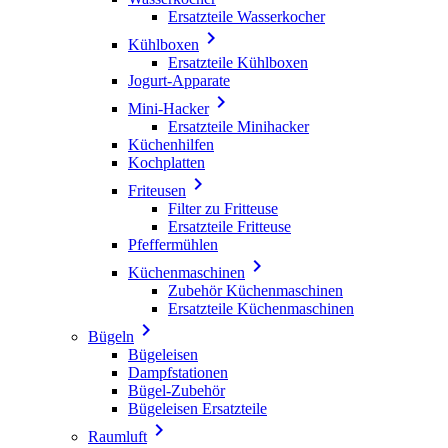
Ersatzteile Wasserkocher

Kühlboxen
Ersatzteile Kühlboxen
Jogurt-Apparate

Mini-Hacker
Ersatzteile Minihacker
Küchenhilfen
Kochplatten

Friteusen
Filter zu Fritteuse
Ersatzteile Fritteuse
Pfeffermühlen

Küchenmaschinen
Zubehör Küchenmaschinen
Ersatzteile Küchenmaschinen

Bügeln
Bügeleisen
Dampfstationen
Bügel-Zubehör
Bügeleisen Ersatzteile

Raumluft