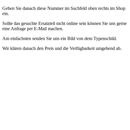
Geben Sie danach diese Nummer im Suchfeld oben rechts im Shop
ein.
Sollte das gesuchte Ersatzteil nicht online sein können Sie uns gerne
eine Anfrage per E-Mail machen.
Am einfachsten senden Sie uns ein Bild von dem Typenschild.
Wir klären danach den Preis und die Verfügbarkeit umgehend ab.
Accessori e ricambi per cuociriso - Coperchi in vetro / Coperchi di
ricambio
Abbiamo pezzi di ricambio per cuociriso WMF nel nostro
negozio
Per trovare il pezzo di ricambio giusto per il tuo dispositivo,
hai bisogno dell'esatta designazione del modello del dispositivo.
Questo numero si trova sulla targhetta del dispositivo
Quindi
inserisci questo numero nel campo di ricerca in alto a destra del
negozio.
Se il pezzo di ricambio che stai cercando non è online, puoi
inviarci una richiesta via e-mail.
Il modo più semplice è inviarci una
foto della targhetta.
Successivamente chiariremo immediatamente il
prezzo e la disponibilità.
Accessoires et pièces de rechange pour cuiseurs à riz - Couvercles
en verre / Couvercles de rechange
Nous avons des pièces de
rechange pour les cuiseurs à riz WMF dans notre magasin
Afin de