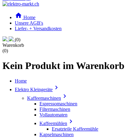

Home
Unsere AGB's
Liefer- + Versandkosten
(0)
Warenkorb
(0)
Kein Produkt im Warenkorb
Home

Elektro Kleingeräte

Kaffeemaschinen
Espressomaschinen
Filtermaschinen
Vollautomaten

Kaffeemühlen
Ersatzteile Kaffeemühle
Kapselmaschinen