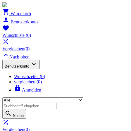

Warenkorb

Benuzterkonto

Wunschliste
(
0
)

Vergleichen(
0
)

Nach oben

Benutzerkonto
Wunschzettel
(
0
)
vergleichen (
0
)

Anmelden

Suche

Vergleichen(
0
)