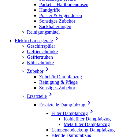
Parkett - Hartbodendüsen
Handgriffe
Polster & Fugendüsen
Sonstiges Zubehör
Sackhalterungen
Reinigungsmittel

Elektro Grossgeräte
Geschirrspüler
Gefrierschränke
Gefriertruhen
Kühlschränke

Zubehör
Zubehör Dampfabzug
Reinigung & Pflege
Sonstiges Zubehör

Ersatzteile

Ersatzteile Dampfabzug

Filter Dampfabzug
Kohlefilter Dampfabzug
Metalfilter Dampfabzug
Lampenabdeckung Dampfabzug
Blende Dampfabzug