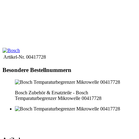
trouver la bonne pièce de rechange pour votre appareil, vous avez
besoin de la désignation exacte du modèle de l'appareil.
Ce numéro
se trouve sur la plaque signalétique de l'appareil
Entrez ensuite ce
numéro dans le champ de recherche en haut à droite de la boutique.
Si la pièce de rechange que vous recherchez n'est pas en ligne, vous
pouvez nous envoyer une demande par e-mail.
Le plus simple est de
nous envoyer une photo de la plaque signalétique.
Nous clarifierons
alors le prix et la disponibilité immédiatement.
Artikel-Nr.
00417728
Besondere Bestellnummern
Bosch Zubehör & Ersatzteile - Bosch
Temparaturbegrenzer Mikrowelle 00417728