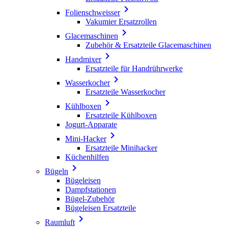

Folienschweisser
Vakumier Ersatzrollen

Glacemaschinen
Zubehör & Ersatzteile Glacemaschinen

Handmixer
Ersatzteile für Handrührwerke

Wasserkocher
Ersatzteile Wasserkocher

Kühlboxen
Ersatzteile Kühlboxen
Jogurt-Apparate

Mini-Hacker
Ersatzteile Minihacker
Küchenhilfen

Bügeln
Bügeleisen
Dampfstationen
Bügel-Zubehör
Bügeleisen Ersatzteile

Raumluft