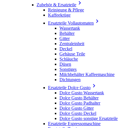

Zubehör & Ersatzteile
Reinigung & Pflege
Kaffeekrüge

Ersatzteile Vollautomaten
Wassertank
Behälter
Gitter
Zentraleinheit
Deckel
Gehäuse Teile
Schläuche
Düsen
Sonstiges
Milchbehälter Kaffeemaschine
Dichtungen

Ersatzteile Dolce Gusto
Dolce Gusto Wassertank
Dolce Gusto Behälter
Dolce Gusto Padhalter
Dolce Gusto Gitter
Dolce Gusto Deckel
Dolce Gusto sonstige Ersatzteile
Ersatzteile Espressomaschine