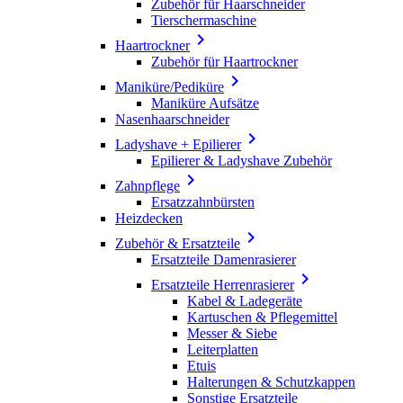
Zubehör für Haarschneider
Tierschermaschine

Haartrockner
Zubehör für Haartrockner

Maniküre/Pediküre
Maniküre Aufsätze
Nasenhaarschneider

Ladyshave + Epilierer
Epilierer & Ladyshave Zubehör

Zahnpflege
Ersatzzahnbürsten
Heizdecken

Zubehör & Ersatzteile
Ersatzteile Damenrasierer

Ersatzteile Herrenrasierer
Kabel & Ladegeräte
Kartuschen & Pflegemittel
Messer & Siebe
Leiterplatten
Etuis
Halterungen & Schutzkappen
Sonstige Ersatzteile