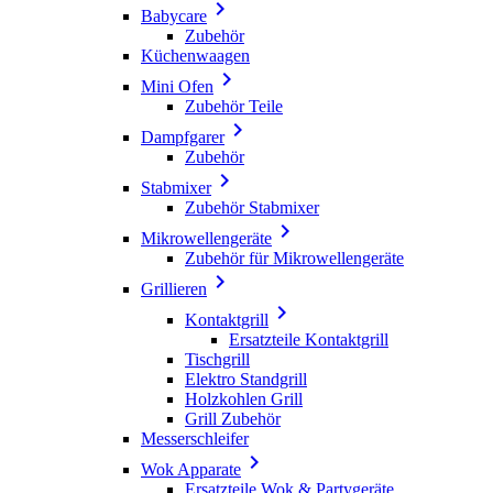

Babycare
Zubehör
Küchenwaagen

Mini Ofen
Zubehör Teile

Dampfgarer
Zubehör

Stabmixer
Zubehör Stabmixer

Mikrowellengeräte
Zubehör für Mikrowellengeräte

Grillieren

Kontaktgrill
Ersatzteile Kontaktgrill
Tischgrill
Elektro Standgrill
Holzkohlen Grill
Grill Zubehör
Messerschleifer

Wok Apparate
Ersatzteile Wok & Partygeräte