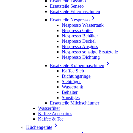
Ersatzteile Tassimo
Ersatzteile Senseo
Ersatzteile Filtermaschinen

Ersatzteile Nespresso
Nespresso Wassertank
Nespresso Gitter
Nespresso Behälter
Nespresso Deckel
Nespresso Ausguss
Nespresso sonstige Ersatzteile
Nespresso Dichtung

Ersatzteile Kolbenmaschinen
Kaffee Sieb
Dichtungsringe
Siebträger
Wassertank
Behälter
Sonstiges
Ersatzteile Milchschäumer
Wasserfilter
Kaffee Accesoires
Kaffee & Tee

Küchengeräte