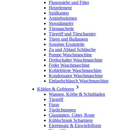
Flusensiebe und Filter
Heizelement
Spülkasten
Antriebsriemen
Stossdämpfer
Türmanchette
Türgriff und Türscharnier
Türen und Bullaugen
Sonstige Ersatzteile
Zu und Ablauf Schläuche
Pumpe Waschmaschine
Drehschalter Waschmaschine
Feder Waschmaschine
Kohlebürste Waschmaschine
Kondensator Waschmaschine
Einlaufschlauch Waschmaschine

Kühlen & Gefrieren
Wannen, Körbe & Schubladen
Türgriff
Füsse
Türdichtungen
Glasplatten, Gitter, Roste
Kühlschrank Scharniere
Eiereinsatz & Eiswürfelform