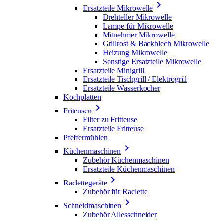

Ersatzteile Mikrowelle
Drehteller Mikrowelle
Lampe für Mikrowelle
Mitnehmer Mikrowelle
Grillrost & Backblech Mikrowelle
Heizung Mikrowelle
Sonstige Ersatzteile Mikrowelle
Ersatzteile Minigrill
Ersatzteile Tischgrill / Elektrogrill
Ersatzteile Wasserkocher
Kochplatten

Friteusen
Filter zu Fritteuse
Ersatzteile Fritteuse
Pfeffermühlen

Küchenmaschinen
Zubehör Küchenmaschinen
Ersatzteile Küchenmaschinen

Raclettegeräte
Zubehör für Raclette

Schneidmaschinen
Zubehör Allesschneider