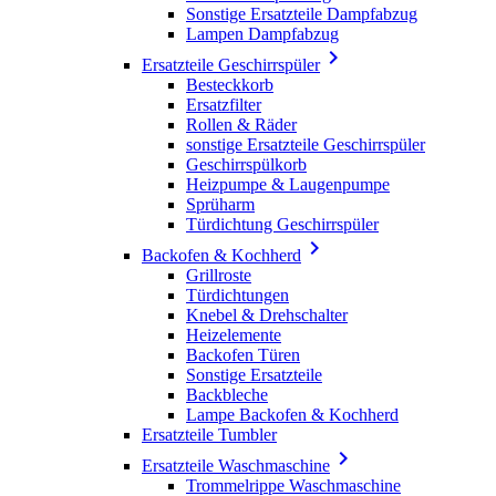
Sonstige Ersatzteile Dampfabzug
Lampen Dampfabzug

Ersatzteile Geschirrspüler
Besteckkorb
Ersatzfilter
Rollen & Räder
sonstige Ersatzteile Geschirrspüler
Geschirrspülkorb
Heizpumpe & Laugenpumpe
Sprüharm
Türdichtung Geschirrspüler

Backofen & Kochherd
Grillroste
Türdichtungen
Knebel & Drehschalter
Heizelemente
Backofen Türen
Sonstige Ersatzteile
Backbleche
Lampe Backofen & Kochherd
Ersatzteile Tumbler

Ersatzteile Waschmaschine
Trommelrippe Waschmaschine