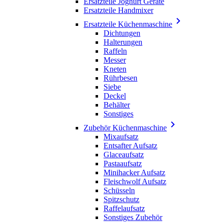
Ersatzteile Joghurt Geräte
Ersatzteile Handmixer

Ersatzteile Küchenmaschine
Dichtungen
Halterungen
Raffeln
Messer
Kneten
Rührbesen
Siebe
Deckel
Behälter
Sonstiges

Zubehör Küchenmaschine
Mixaufsatz
Entsafter Aufsatz
Glaceaufsatz
Pastaaufsatz
Minihacker Aufsatz
Fleischwolf Aufsatz
Schüsseln
Spitzschutz
Raffelaufsatz
Sonstiges Zubehör