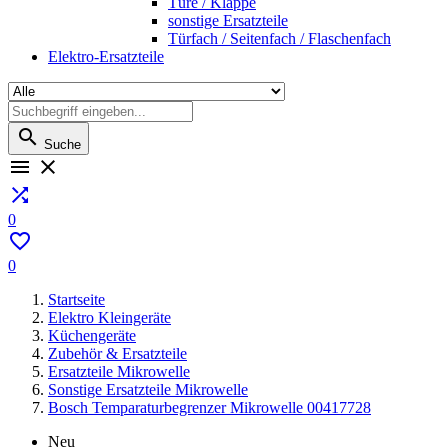
Türe / Klappe
sonstige Ersatzteile
Türfach / Seitenfach / Flaschenfach
Elektro-Ersatzteile

Suche



0

0
Startseite
Elektro Kleingeräte
Küchengeräte
Zubehör & Ersatzteile
Ersatzteile Mikrowelle
Sonstige Ersatzteile Mikrowelle
Bosch Temparaturbegrenzer Mikrowelle 00417728
Neu