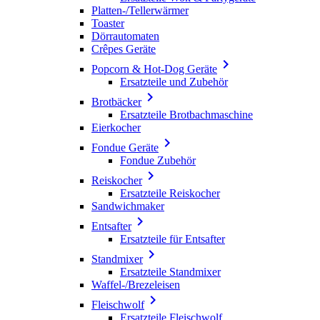
Platten-/Tellerwärmer
Toaster
Dörrautomaten
Crêpes Geräte

Popcorn & Hot-Dog Geräte
Ersatzteile und Zubehör

Brotbäcker
Ersatzteile Brotbachmaschine
Eierkocher

Fondue Geräte
Fondue Zubehör

Reiskocher
Ersatzteile Reiskocher
Sandwichmaker

Entsafter
Ersatzteile für Entsafter

Standmixer
Ersatzteile Standmixer
Waffel-/Brezeleisen

Fleischwolf
Ersatzteile Fleischwolf