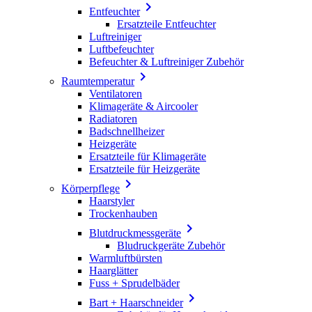

Entfeuchter
Ersatzteile Entfeuchter
Luftreiniger
Luftbefeuchter
Befeuchter & Luftreiniger Zubehör

Raumtemperatur
Ventilatoren
Klimageräte & Aircooler
Radiatoren
Badschnellheizer
Heizgeräte
Ersatzteile für Klimageräte
Ersatzteile für Heizgeräte

Körperpflege
Haarstyler
Trockenhauben

Blutdruckmessgeräte
Bludruckgeräte Zubehör
Warmluftbürsten
Haarglätter
Fuss + Sprudelbäder

Bart + Haarschneider