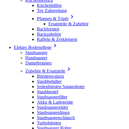
Küchenbereich
Küchenhilfen
Tee Zubereitung

Pfannen & Töpfe
Ersatzteile & Zubehör
Backformen
Backzubehör
Raffeln & Zerkleinern

Elektro Bodenpflege
Staubsauger
Handsauger
Dampfreiniger

Zubehör & Ersatzteile
Bürstenwalzen
Staubbehälter
Seitenbürsten Saugroboter
Staubbeutel
Staubsaugerfilter
Akku & Ladegeräte
Staubsaugerräder
Staubsaugerdüsen
Staubsaugerschlauch
Turbobürsten
Staubsauger Rohre