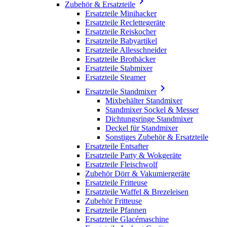

Zubehör & Ersatzteile
Ersatzteile Minihacker
Ersatzteile Reclettegeräte
Ersatzteile Reiskocher
Ersatzteile Babyartikel
Ersatzteile Allesschneider
Ersatzteile Brotbäcker
Ersatzteile Stabmixer
Ersatzteile Steamer

Ersatzteile Standmixer
Mixbehälter Standmixer
Standmixer Sockel & Messer
Dichtungsringe Standmixer
Deckel für Standmixer
Sonstiges Zubehör & Ersatzteile
Ersatzteile Entsafter
Ersatzteile Party & Wokgeräte
Ersatzteile Fleischwolf
Zubehör Dörr & Vakumiergeräte
Ersatzteile Fritteuse
Ersatzteile Waffel & Brezeleisen
Zubehör Fritteuse
Ersatzteile Pfannen
Ersatzteile Glacémaschine