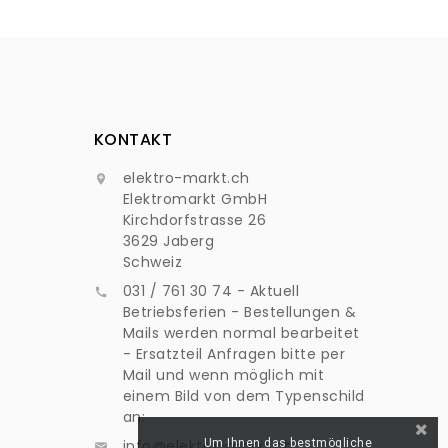
KONTAKT
elektro-markt.ch

Elektromarkt GmbH
Kirchdorfstrasse 26
3629 Jaberg
Schweiz
031 / 761 30 74 - Aktuell

Betriebsferien - Bestellungen &
Mails werden normal bearbeitet
- Ersatzteil Anfragen bitte per
Mail und wenn möglich mit
einem Bild von dem Typenschild
an:
Um Ihnen das bestmögliche
info@elektro-markt.ch
