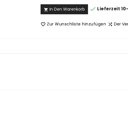

Lieferzeit 10
In Den Warenkorb

Zur Wunschliste hinzufügen
Der Ve

