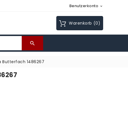
Benutzerkonto

Warenkorb
(0)

a Butterfach 1486267
86267