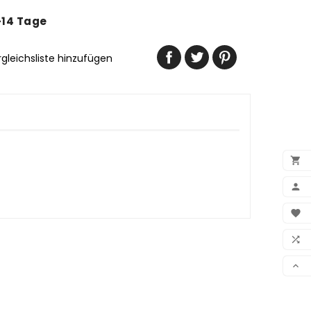
-14 Tage
rgleichsliste hinzufügen


BEN

WUN

VER
