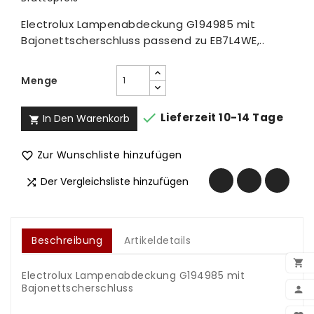
Electrolux Lampenabdeckung G194985 mit
Bajonettscherschluss passend zu EB7L4WE,..
Menge

Lieferzeit 10-14 Tage
In Den Warenkorb

Zur Wunschliste hinzufügen

Der Vergleichsliste hinzufügen

Beschreibung
Artikeldetails

Electrolux Lampenabdeckung G194985 mit
Bajonettscherschluss

.
BEN