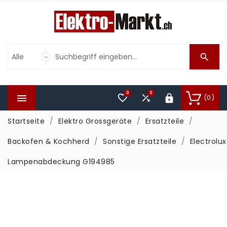

0
0



(0)

Startseite
Elektro Grossgeräte
Ersatzteile
Backofen & Kochherd
Sonstige Ersatzteile
Electrolux
Lampenabdeckung G194985