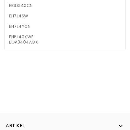
EB6SL4XCN
EH7L4SW
EH7L4YCN
EH6L40XWE
EOA3404AOX
ARTIKEL
