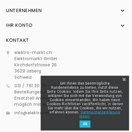
UNTERNEHMEN

IHR KONTO

KONTAKT
elektro-markt.ch

Elektromarkt GmbH
Kirchdorfstrasse 26
3629 Jaberg
Schweiz
Um Ihnen das bestmögliche
031 / 761 30 74 - Aktuell Betriebsferien -

Kundenerlebnis zu bieten, nutzt diese
Bestellungen & Mails werden normal bearbeitet -
Seite Cookies. Indem Sie Ihre Seite nutzen,
erklären Sie sich mit der Verwendung von
Ersatzteil Anfragen bitte per Mail und wenn
Cookies einverstanden. Wir haben neue
möglich mit einem Bild von dem Typenschild an:
Cookies-Richtlinien veröffentlicht, in denen
Sie mehr über die Cookies, die wir nutzen,
info@elektro-markt.ch
erfahren können.
Datenschutzerklärung

lesen.
Ok