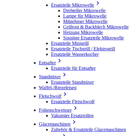

Ersatzteile Mikrowelle
Drehteller Mikrowelle
Lampe für Mikrowelle
Mitnehmer Mikrowelle
Grillrost & Backblech Mikrowelle
Heizung Mikrowelle
Sonstige Ersatzteile Mikrowelle
Ersatzteile Minigrill
Ersatzteile Tischgrill / Elektrogrill
Ersatzteile Wasserkocher

Entsafter
Ersatzteile für Entsafter

Standmixer
Ersatzteile Standmixer
Waffel-/Brezeleisen

Fleischwolf
Ersatzteile Fleischwolf

Folienschweisser
Vakumier Ersatzrollen

Glacemaschinen
Zubehör & Ersatzteile Glacemaschinen
