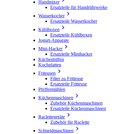
Handmixer
Ersatzteile für Handrührwerke

Wasserkocher
Ersatzteile Wasserkocher

Kühlboxen
Ersatzteile Kühlboxen
Jogurt-Apparate

Mini-Hacker
Ersatzteile Minihacker
Küchenhilfen
Kochplatten

Friteusen
Filter zu Fritteuse
Ersatzteile Fritteuse
Pfeffermühlen

Küchenmaschinen
Zubehör Küchenmaschinen
Ersatzteile Küchenmaschinen

Raclettegeräte
Zubehör für Raclette

Schneidmaschinen