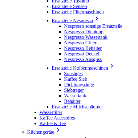
Ersatzteile Tassimo
Ersatzteile Senseo
Ersatzteile Filtermaschinen

Ersatzteile Nespresso
Nespresso sonstige Ersatzteile
Nespresso Dichtung
Nespresso Wassertank
Nespresso Gitter
Nespresso Behälter
Nespresso Deckel
Nespresso Ausguss

Ersatzteile Kolbenmaschinen
Sonstiges
Kaffee Sieb
Dichtungsringe
Siebträger
Wassertank
Behälter
Ersatzteile Milchschäumer
Wasserfilter
Kaffee Accesoires
Kaffee & Tee

Küchengeräte