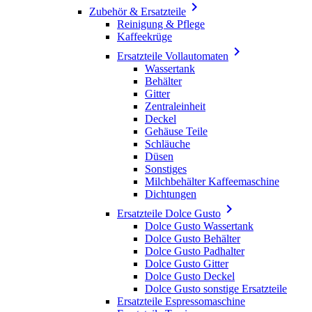

Zubehör & Ersatzteile
Reinigung & Pflege
Kaffeekrüge

Ersatzteile Vollautomaten
Wassertank
Behälter
Gitter
Zentraleinheit
Deckel
Gehäuse Teile
Schläuche
Düsen
Sonstiges
Milchbehälter Kaffeemaschine
Dichtungen

Ersatzteile Dolce Gusto
Dolce Gusto Wassertank
Dolce Gusto Behälter
Dolce Gusto Padhalter
Dolce Gusto Gitter
Dolce Gusto Deckel
Dolce Gusto sonstige Ersatzteile
Ersatzteile Espressomaschine