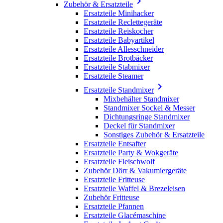

Zubehör & Ersatzteile
Ersatzteile Minihacker
Ersatzteile Reclettegeräte
Ersatzteile Reiskocher
Ersatzteile Babyartikel
Ersatzteile Allesschneider
Ersatzteile Brotbäcker
Ersatzteile Stabmixer
Ersatzteile Steamer

Ersatzteile Standmixer
Mixbehälter Standmixer
Standmixer Sockel & Messer
Dichtungsringe Standmixer
Deckel für Standmixer
Sonstiges Zubehör & Ersatzteile
Ersatzteile Entsafter
Ersatzteile Party & Wokgeräte
Ersatzteile Fleischwolf
Zubehör Dörr & Vakumiergeräte
Ersatzteile Fritteuse
Ersatzteile Waffel & Brezeleisen
Zubehör Fritteuse
Ersatzteile Pfannen
Ersatzteile Glacémaschine