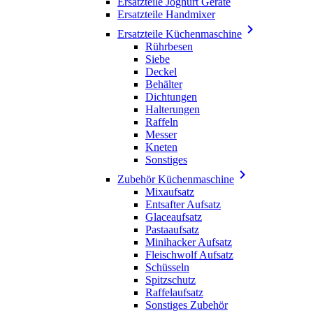
Ersatzteile Joghurt Geräte
Ersatzteile Handmixer

Ersatzteile Küchenmaschine
Rührbesen
Siebe
Deckel
Behälter
Dichtungen
Halterungen
Raffeln
Messer
Kneten
Sonstiges

Zubehör Küchenmaschine
Mixaufsatz
Entsafter Aufsatz
Glaceaufsatz
Pastaaufsatz
Minihacker Aufsatz
Fleischwolf Aufsatz
Schüsseln
Spitzschutz
Raffelaufsatz
Sonstiges Zubehör