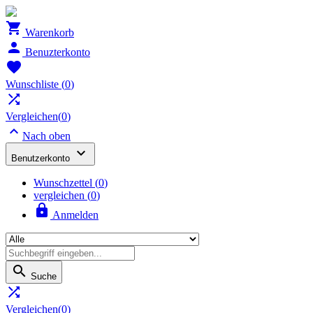

Warenkorb

Benuzterkonto

Wunschliste
(
0
)

Vergleichen(
0
)

Nach oben

Benutzerkonto
Wunschzettel
(
0
)
vergleichen (
0
)

Anmelden

Suche

Vergleichen(
0
)