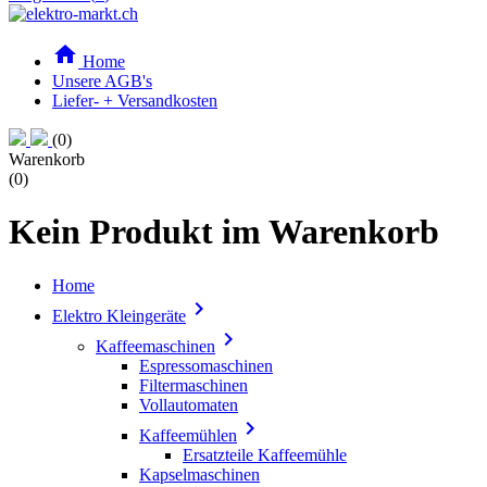

Home
Unsere AGB's
Liefer- + Versandkosten
(0)
Warenkorb
(0)
Kein Produkt im Warenkorb
Home

Elektro Kleingeräte

Kaffeemaschinen
Espressomaschinen
Filtermaschinen
Vollautomaten

Kaffeemühlen
Ersatzteile Kaffeemühle
Kapselmaschinen