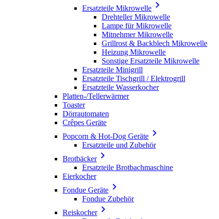

Ersatzteile Mikrowelle
Drehteller Mikrowelle
Lampe für Mikrowelle
Mitnehmer Mikrowelle
Grillrost & Backblech Mikrowelle
Heizung Mikrowelle
Sonstige Ersatzteile Mikrowelle
Ersatzteile Minigrill
Ersatzteile Tischgrill / Elektrogrill
Ersatzteile Wasserkocher
Platten-/Tellerwärmer
Toaster
Dörrautomaten
Crêpes Geräte

Popcorn & Hot-Dog Geräte
Ersatzteile und Zubehör

Brotbäcker
Ersatzteile Brotbachmaschine
Eierkocher

Fondue Geräte
Fondue Zubehör

Reiskocher