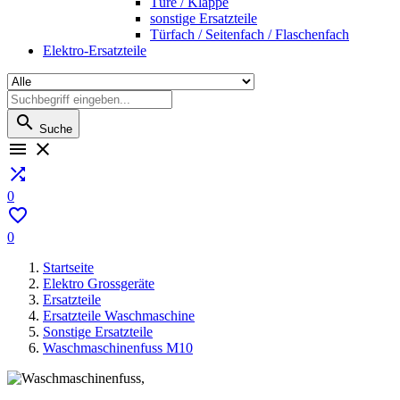
Türe / Klappe
sonstige Ersatzteile
Türfach / Seitenfach / Flaschenfach
Elektro-Ersatzteile

Suche



0

0
Startseite
Elektro Grossgeräte
Ersatzteile
Ersatzteile Waschmaschine
Sonstige Ersatzteile
Waschmaschinenfuss M10