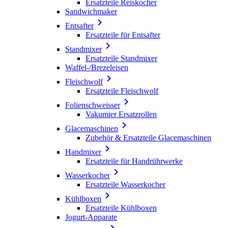
Ersatzteile Reiskocher
Sandwichmaker

Entsafter
Ersatzteile für Entsafter

Standmixer
Ersatzteile Standmixer
Waffel-/Brezeleisen

Fleischwolf
Ersatzteile Fleischwolf

Folienschweisser
Vakumier Ersatzrollen

Glacemaschinen
Zubehör & Ersatzteile Glacemaschinen

Handmixer
Ersatzteile für Handrührwerke

Wasserkocher
Ersatzteile Wasserkocher

Kühlboxen
Ersatzteile Kühlboxen
Jogurt-Apparate
