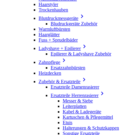
Haarstyler
Trockenhauben

Blutdruckmessgeräte
Bludruckgeräte Zubehör
Warmluftbürsten
Haarglätter
Fuss + Sprudelbäder

Ladyshave + Epilierer
Epilierer & Ladyshave Zubehör

Zahnpflege
Ersatzzahnbürsten
Heizdecken

Zubehör & Ersatzteile
Ersatzteile Damenrasierer

Ersatzteile Herrenrasierer
Messer & Siebe
Leiterplatten
Kabel & Ladegeräte
Kartuschen & Pflegemittel
Etuis
Halterungen & Schutzkappen
Sonstige Ersatzteile