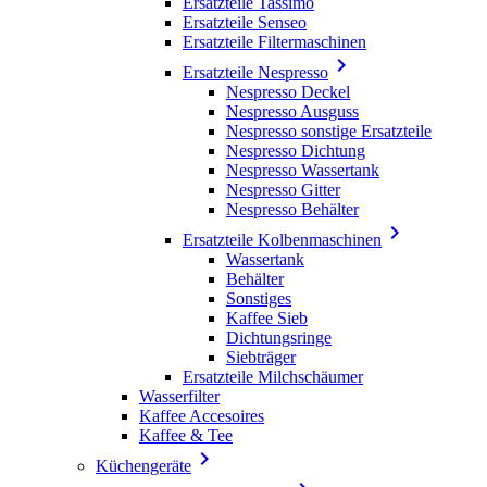
Ersatzteile Tassimo
Ersatzteile Senseo
Ersatzteile Filtermaschinen

Ersatzteile Nespresso
Nespresso Deckel
Nespresso Ausguss
Nespresso sonstige Ersatzteile
Nespresso Dichtung
Nespresso Wassertank
Nespresso Gitter
Nespresso Behälter

Ersatzteile Kolbenmaschinen
Wassertank
Behälter
Sonstiges
Kaffee Sieb
Dichtungsringe
Siebträger
Ersatzteile Milchschäumer
Wasserfilter
Kaffee Accesoires
Kaffee & Tee

Küchengeräte