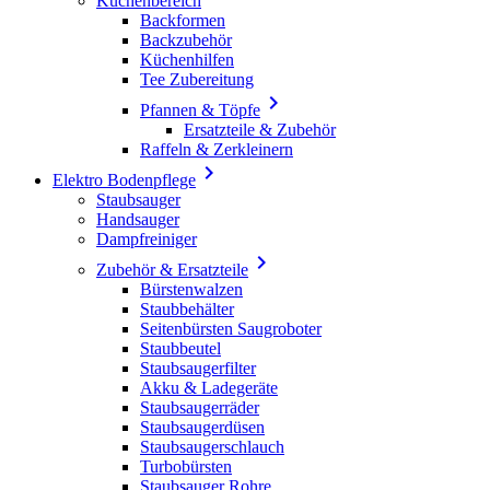
Küchenbereich
Backformen
Backzubehör
Küchenhilfen
Tee Zubereitung

Pfannen & Töpfe
Ersatzteile & Zubehör
Raffeln & Zerkleinern

Elektro Bodenpflege
Staubsauger
Handsauger
Dampfreiniger

Zubehör & Ersatzteile
Bürstenwalzen
Staubbehälter
Seitenbürsten Saugroboter
Staubbeutel
Staubsaugerfilter
Akku & Ladegeräte
Staubsaugerräder
Staubsaugerdüsen
Staubsaugerschlauch
Turbobürsten
Staubsauger Rohre