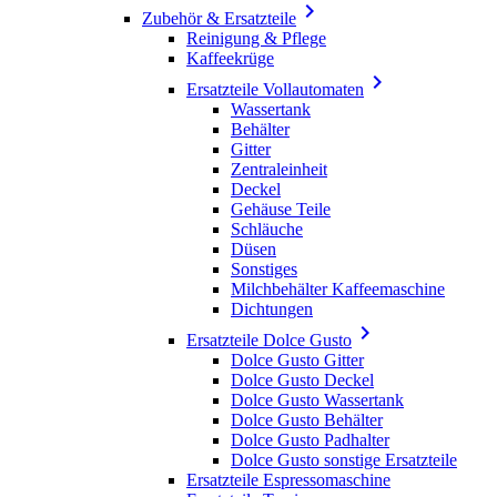

Zubehör & Ersatzteile
Reinigung & Pflege
Kaffeekrüge

Ersatzteile Vollautomaten
Wassertank
Behälter
Gitter
Zentraleinheit
Deckel
Gehäuse Teile
Schläuche
Düsen
Sonstiges
Milchbehälter Kaffeemaschine
Dichtungen

Ersatzteile Dolce Gusto
Dolce Gusto Gitter
Dolce Gusto Deckel
Dolce Gusto Wassertank
Dolce Gusto Behälter
Dolce Gusto Padhalter
Dolce Gusto sonstige Ersatzteile
Ersatzteile Espressomaschine