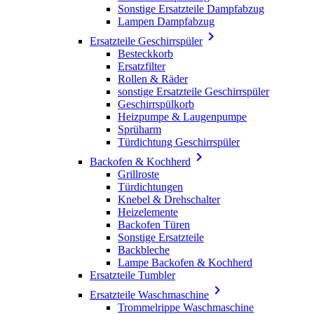
Sonstige Ersatzteile Dampfabzug
Lampen Dampfabzug

Ersatzteile Geschirrspüler
Besteckkorb
Ersatzfilter
Rollen & Räder
sonstige Ersatzteile Geschirrspüler
Geschirrspülkorb
Heizpumpe & Laugenpumpe
Sprüharm
Türdichtung Geschirrspüler

Backofen & Kochherd
Grillroste
Türdichtungen
Knebel & Drehschalter
Heizelemente
Backofen Türen
Sonstige Ersatzteile
Backbleche
Lampe Backofen & Kochherd
Ersatzteile Tumbler

Ersatzteile Waschmaschine
Trommelrippe Waschmaschine