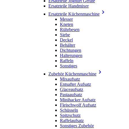
Ersatzteile Joghurt Geräte
Ersatzteile Handmixer

Ersatzteile Küchenmaschine
Messer
Kneten
Rührbesen
Siebe
Deckel
Behälter
Dichtungen
Halterungen
Raffeln
Sonstiges

Zubehör Küchenmaschine
Mixaufsatz
Entsafter Aufsatz
Glaceaufsatz
Pastaaufsatz
Minihacker Aufsatz
Fleischwolf Aufsatz
Schüsseln
Spitzschutz
Raffelaufsatz
Sonstiges Zubehör