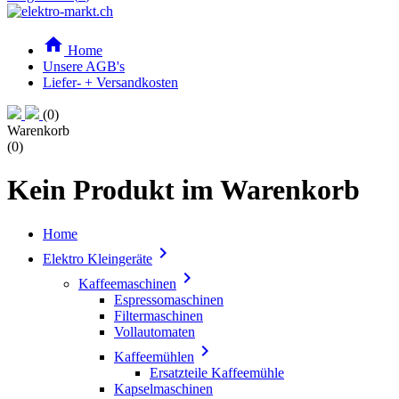

Home
Unsere AGB's
Liefer- + Versandkosten
(0)
Warenkorb
(0)
Kein Produkt im Warenkorb
Home

Elektro Kleingeräte

Kaffeemaschinen
Espressomaschinen
Filtermaschinen
Vollautomaten

Kaffeemühlen
Ersatzteile Kaffeemühle
Kapselmaschinen