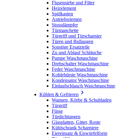
Flusensiebe und Filter
Heizelement
Spülkasten
Antriebsriemen
Stossdämpfer
Türmanchette
Türgriff und Türscharnier
Türen und Bullaugen
Sonstige Ersatzteile
Zu und Ablauf Schläuche
Pumpe Waschmaschine
Drehschalter Waschmaschine
Feder Waschmaschine
Kohlebürste Waschmaschine
Kondensator Waschmaschine
Einlaufschlauch Waschmaschine

Kühlen & Gefrieren
Wannen, Körbe & Schubladen
Türgriff
Füsse
Türdichtungen
Glasplatten, Gitter, Roste
Kühlschrank Scharniere
Eiereinsatz & Eiswürfelform