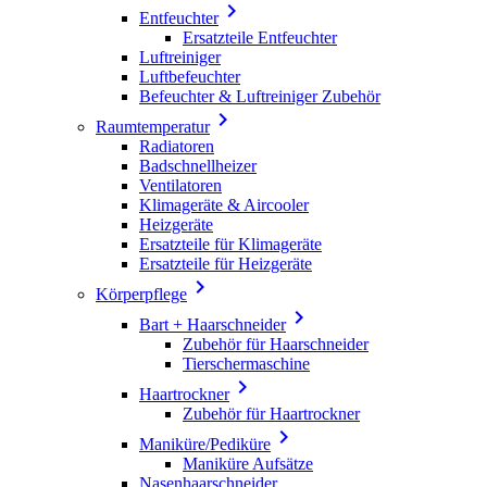

Entfeuchter
Ersatzteile Entfeuchter
Luftreiniger
Luftbefeuchter
Befeuchter & Luftreiniger Zubehör

Raumtemperatur
Radiatoren
Badschnellheizer
Ventilatoren
Klimageräte & Aircooler
Heizgeräte
Ersatzteile für Klimageräte
Ersatzteile für Heizgeräte

Körperpflege

Bart + Haarschneider
Zubehör für Haarschneider
Tierschermaschine

Haartrockner
Zubehör für Haartrockner

Maniküre/Pediküre
Maniküre Aufsätze
Nasenhaarschneider