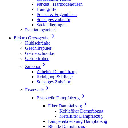
Parkett - Hartbodendüsen
Handgriffe
Polster & Fugendüsen
Sonstiges Zubehör
Sackhalterungen
Reinigungsmittel

Elektro Grossgeräte
Kühlschränke
Geschirrspüler
Gefrierschränke
Gefriertruhen

Zubehör
Zubehör Dampfabzug
Reinigung & Pflege
Sonstiges Zubehör

Ersatzteile

Ersatzteile Dampfabzug

Filter Dampfabzug
Kohlefilter Dampfabzug
Metalfilter Dampfabzug
Lampenabdeckung Dampfabzug
Blende Dampfabzug