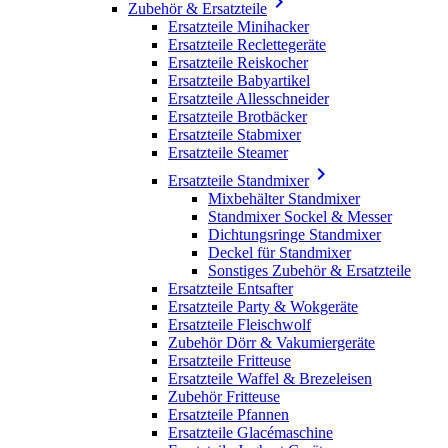

Zubehör & Ersatzteile
Ersatzteile Minihacker
Ersatzteile Reclettegeräte
Ersatzteile Reiskocher
Ersatzteile Babyartikel
Ersatzteile Allesschneider
Ersatzteile Brotbäcker
Ersatzteile Stabmixer
Ersatzteile Steamer

Ersatzteile Standmixer
Mixbehälter Standmixer
Standmixer Sockel & Messer
Dichtungsringe Standmixer
Deckel für Standmixer
Sonstiges Zubehör & Ersatzteile
Ersatzteile Entsafter
Ersatzteile Party & Wokgeräte
Ersatzteile Fleischwolf
Zubehör Dörr & Vakumiergeräte
Ersatzteile Fritteuse
Ersatzteile Waffel & Brezeleisen
Zubehör Fritteuse
Ersatzteile Pfannen
Ersatzteile Glacémaschine