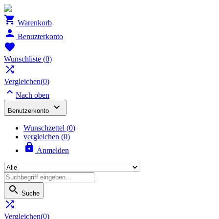

Warenkorb

Benuzterkonto

Wunschliste
(
0
)

Vergleichen(
0
)

Nach oben

Benutzerkonto
Wunschzettel
(
0
)
vergleichen (
0
)

Anmelden

Suche

Vergleichen(
0
)