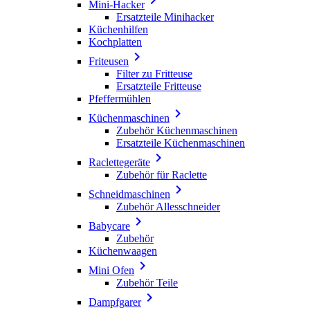
Mini-Hacker
Ersatzteile Minihacker
Küchenhilfen
Kochplatten

Friteusen
Filter zu Fritteuse
Ersatzteile Fritteuse
Pfeffermühlen

Küchenmaschinen
Zubehör Küchenmaschinen
Ersatzteile Küchenmaschinen

Raclettegeräte
Zubehör für Raclette

Schneidmaschinen
Zubehör Allesschneider

Babycare
Zubehör
Küchenwaagen

Mini Ofen
Zubehör Teile

Dampfgarer