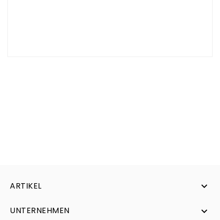
oben rechts im Shop ein.
Sollte das gesuchte Ersatzteil nicht online sein
können Sie uns gerne eine Anfrage per E-Mail
machen.
Wir klären danach den Preis und die Verfügbarkeit
umgehend ab.
ARTIKEL

UNTERNEHMEN
