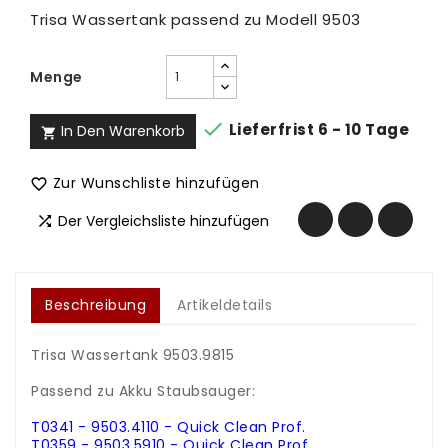
Trisa Wassertank passend zu Modell 9503
Menge

Lieferfrist 6 - 10 Tage
In Den Warenkorb

Zur Wunschliste hinzufügen

Der Vergleichsliste hinzufügen

Beschreibung
Artikeldetails
Trisa Wassertank 9503.9815
.
Passend zu Akku Staubsauger:
.
T0341 -
9503.4110 - Quick Clean Prof.
T0359 -
9503.5910 - Quick Clean Prof.