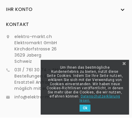
IHR KONTO

KONTAKT
elektro-markt.ch

Elektromarkt GmbH
Kirchdorfstrasse 26
3629 Jaberg
Schweiz
Um Ihnen das bestmögliche
031 / 761 30 74 - Aktuell Betriebsferien -

Kundenerlebnis zu bieten, nutzt diese
Bestellungen & Mails werden normal bearbeitet -
Seite Cookies. Indem Sie Ihre Seite nutzen,
erklären Sie sich mit der Verwendung von
Ersatzteil Anfragen bitte per Mail und wenn
Cookies einverstanden. Wir haben neue
möglich mit einem Bild von dem Typenschild an:
Cookies-Richtlinien veröffentlicht, in denen
Sie mehr über die Cookies, die wir nutzen,
info@elektro-markt.ch
erfahren können.
Datenschutzerklärung

lesen.
Ok
@Elektro-Markt