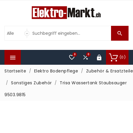

0
0



(0)

Startseite
Elektro Bodenpflege
Zubehör & Ersatzteile
Sonstiges Zubehör
Trisa Wassertank Staubsauger
9503.9815