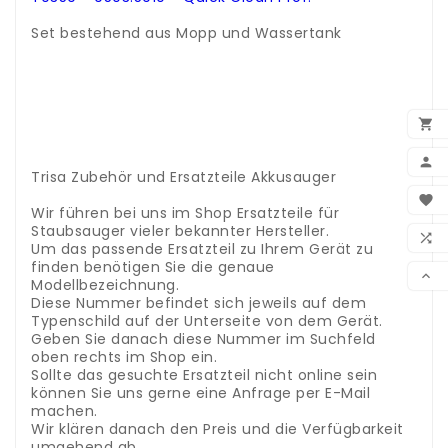
.
Set bestehend aus Mopp und Wassertank
.
.
.
.
.

.
.

Trisa Zubehör und Ersatzteile Akkusauger
BEN
.

Wir führen bei uns im Shop Ersatzteile für
WUN
Staubsauger vieler bekannter Hersteller.

Um das passende Ersatzteil zu Ihrem Gerät zu
finden benötigen Sie die genaue
VER

Modellbezeichnung.
Diese Nummer befindet sich jeweils auf dem
Typenschild auf der Unterseite von dem Gerät.
Geben Sie danach diese Nummer im Suchfeld
oben rechts im Shop ein.
Sollte das gesuchte Ersatzteil nicht online sein
können Sie uns gerne eine Anfrage per E-Mail
machen.
Wir klären danach den Preis und die Verfügbarkeit
umgehend ab.