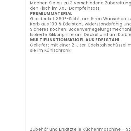
Machen Sie bis zu 3 verschiedene Zubereitung
den Fisch im XXL-Dampfeinsatz.
PREMIUMMATERIAL
Glasdeckel: 360°-Sicht, um Ihren Wünschen zu
Korb aus 100 % Edelstahl, widerstandsfähig und 
Sicheres Kochen: Bodenverriegelungsmechanis
Isolierte Silikongriffe am Deckel und am Kor
MULTIFUNKTIONSKUGEL AUS EDELSTAHL
Geliefert mit einer 2-Liter-Edelstahlschüssel
sie im Kühlschrank.
.
.
.
.
.
.
.
.
.
.
.
.
.
.
Zubehör und Ersatzteile Küchenmaschine - S