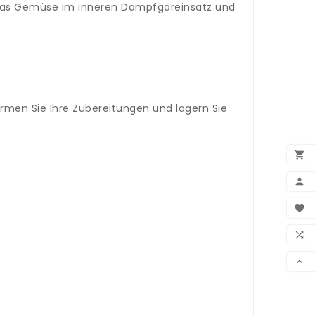
l, das Gemüse im inneren Dampfgareinsatz und
ärmen Sie Ihre Zubereitungen und lagern Sie


BEN

WUN

VER
