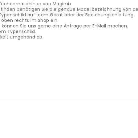
ie Küchenmaschinen von Magimix
u finden benötigen Sie die genaue Modellbezeichnung von 
Typenschild auf dem Gerät oder der Bedienungsanleitung.
oben rechts im Shop ein.
ein können Sie uns gerne eine Anfrage per E-Mail machen.
em Typenschild.
rkeit umgehend ab.
ntola per riso
Abbiamo pezzi di ricambio per il cuociriso D
ogno dell'esatta designazione del modello del dispositivo
Ques
serisci questo numero nel campo di ricerca in alto a destra 
sta via e-mail.
Il modo più semplice è inviarci una foto della
 riz - récipient / marmite à riz
Nous avons des pièces de r
 de rechange pour votre appareil, vous avez besoin de la dé
e l'appareil ou dans le mode d'emploi.
Entrez ensuite ce nu
 que vous recherchez n'est pas en ligne, vous pouvez nous
laque signalétique.
Nous clarifierons alors le prix et la disp