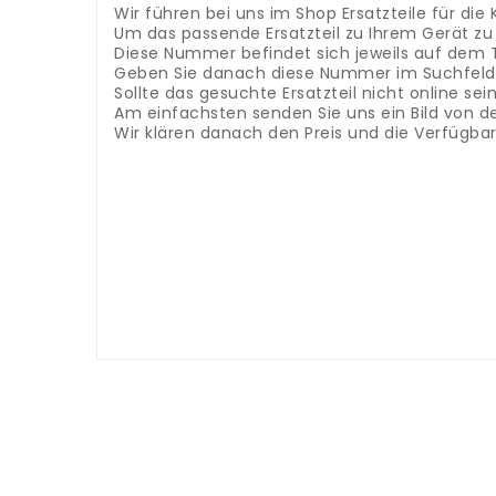
Wir führen bei uns im Shop Ersatzteile für d
Um das passende Ersatzteil zu Ihrem Gerät z
Diese Nummer befindet sich jeweils auf dem 
Geben Sie danach diese Nummer im Suchfeld 
Sollte das gesuchte Ersatzteil nicht online s
Am einfachsten senden Sie uns ein Bild von d
Wir klären danach den Preis und die Verfügba
Accessori e ricambi cuociriso - contenitore/pe
ricambio giusto per il tuo dispositivo, hai bis
dispositivo o nelle istruzioni per l'uso.
Quindi in
cercando non è online, puoi inviarci una richie
immediatamente il prezzo e la disponibilità.
Accessoires et pièces détachées pour cuiseur à
notre magasin
Afin de trouver la bonne pièce
numéro se trouve sur la plaque signalétique d
droite de la boutique.
Si la pièce de rechange
simple est de nous envoyer une photo de la p