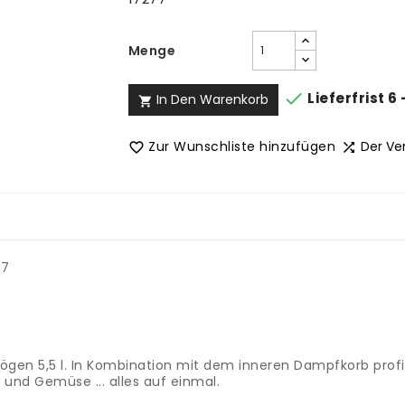
Menge

Lieferfrist 6
In Den Warenkorb

Zur Wunschliste hinzufügen
Der Ve


77
ögen 5,5 l. In Kombination mit dem inneren Dampfkorb pro
und Gemüse ... alles auf einmal.