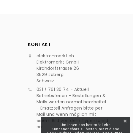
KONTAKT
elektro-markt.ch

Elektromarkt GmbH
Kirchdorfstrasse 26
3629 Jaberg
Schweiz
031 / 761 30 74 - Aktuell

Betriebsferien - Bestellungen &
Mails werden normal bearbeitet
- Ersatzteil Anfragen bitte per
Mail und wenn möglich mit
einem Bild von dem Typenschild
Um Ihnen das bestmögliche
an:
Kundenerlebnis zu bieten, nutzt diese