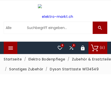

0
0



(0)

Startseite
Elektro Bodenpflege
Zubehör & Ersatzteile
Sonstiges Zubehör
Dyson Starttaste W134549