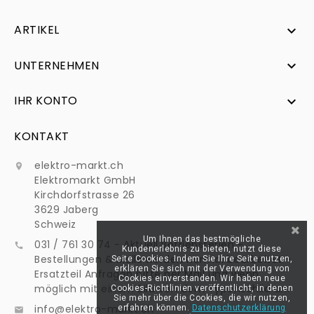
ARTIKEL

UNTERNEHMEN

IHR KONTO

KONTAKT
elektro-markt.ch

Elektromarkt GmbH
Kirchdorfstrasse 26
3629 Jaberg
Schweiz
Um Ihnen das bestmögliche
031 / 761 30 74 - Aktuell Betriebsferien -

Kundenerlebnis zu bieten, nutzt diese
Bestellungen & Mails werden normal bearbeitet -
Seite Cookies. Indem Sie Ihre Seite nutzen,
erklären Sie sich mit der Verwendung von
Ersatzteil Anfragen bitte per Mail und wenn
Cookies einverstanden. Wir haben neue
möglich mit einem Bild von dem Typenschild an:
Cookies-Richtlinien veröffentlicht, in denen
Sie mehr über die Cookies, die wir nutzen,
info@elektro-markt.ch
erfahren können.
Datenschutzerklärung
