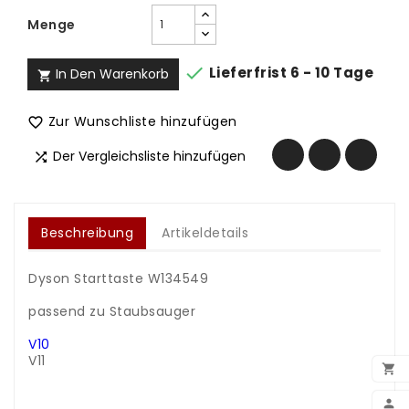
Menge

Lieferfrist 6 - 10 Tage
In Den Warenkorb

Zur Wunschliste hinzufügen

Der Vergleichsliste hinzufügen

Beschreibung
Artikeldetails
Dyson Starttaste W134549
.
passend zu Staubsauger
.
V10
V11

.
.
