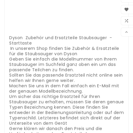
.
.
BEN

.
.
WUN

.
.
VER
.

Dyson Zubehör und Ersatzteile Staubsauger -
Starttaste
.
In unserem Shop finden Sie Zubehör & Ersatzteile
für die Staubsauger von Dyson
Geben Sie einfach die Modellnummer von Ihrem
Staubsauger im Suchfeld ganz oben ein um das
passende Teilchen zu finden.
Sollten Sie das passende Ersatzteil nicht online sein
helfen wir Ihnen gerne weiter.
Machen Sie uns in dem Fall einfach ein E-Mail mit
der genauen Modellbezeichnung.
Um sicher das richtige Ersatzteil für Ihren
Staubsauger zu erhalten, müssen Sie deren genaue
Typen Bezeichnung kennen. Diese finden Sie
entweder in der Bedienungsanleitung oder auf dem
Typenschild. Letzteres befindet sich direkt auf der
Unterseite von dem Gerät
Gerne klären wir danach den Preis und die