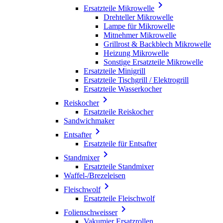

Ersatzteile Mikrowelle
Drehteller Mikrowelle
Lampe für Mikrowelle
Mitnehmer Mikrowelle
Grillrost & Backblech Mikrowelle
Heizung Mikrowelle
Sonstige Ersatzteile Mikrowelle
Ersatzteile Minigrill
Ersatzteile Tischgrill / Elektrogrill
Ersatzteile Wasserkocher

Reiskocher
Ersatzteile Reiskocher
Sandwichmaker

Entsafter
Ersatzteile für Entsafter

Standmixer
Ersatzteile Standmixer
Waffel-/Brezeleisen

Fleischwolf
Ersatzteile Fleischwolf

Folienschweisser
Vakumier Ersatzrollen