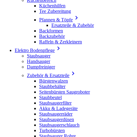
Küchenbereich
Küchenhilfen
Tee Zubereitung

Pfannen & Töpfe
Ersatzteile & Zubehör
Backformen
Backzubehör
Raffeln & Zerkleinern

Elektro Bodenpflege
Staubsauger
Handsauger
Dampfreiniger

Zubehör & Ersatzteile
Bürstenwalzen
Staubbehälter
Seitenbürsten Saugroboter
Staubbeutel
Staubsaugerfilter
Akku & Ladegeräte
Staubsaugerräder
Staubsaugerdüsen
Staubsaugerschlauch
Turbobürsten
Staubsauger Rohre