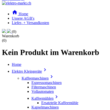

Home
Unsere AGB's
Liefer- + Versandkosten
(0)
Warenkorb
(0)
Kein Produkt im Warenkorb
Home

Elektro Kleingeräte

Kaffeemaschinen
Espressomaschinen
Filtermaschinen
Vollautomaten

Kaffeemühlen
Ersatzteile Kaffeemühle
Kapselmaschinen