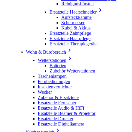
Reinigunsbürsten

Ersatzteile Haarschneider
Aufsteckkämme
Schermesser
Kabel & Akkus
Ersatzteile Zahnpflege
Ersatzteile Haarpflege
Ersatzteile Therapiegeräte

Wohn & Bürobereich

Wetterstationen
Batterien
Zubehör Wetterstationen
Taschenlampen
Fernbedienungen
Insektenvernichter
Wecker
Zubehör & Ersatzteile
Ersatzteile Fernseher
Ersatzteile Audio & HiFi
Ersatzteile Beamer & Projektor
Ersatzteile Drucker
Ersatzteile Digitalkamera
