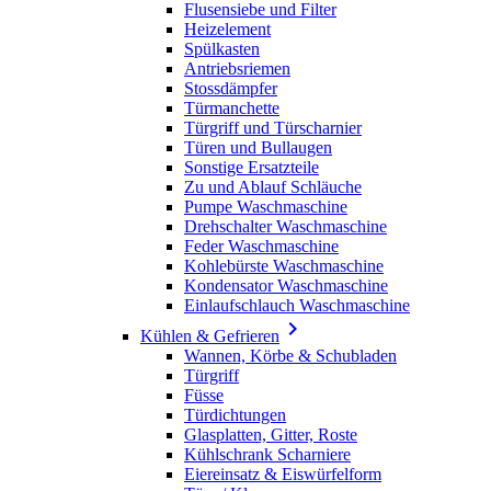
Flusensiebe und Filter
Heizelement
Spülkasten
Antriebsriemen
Stossdämpfer
Türmanchette
Türgriff und Türscharnier
Türen und Bullaugen
Sonstige Ersatzteile
Zu und Ablauf Schläuche
Pumpe Waschmaschine
Drehschalter Waschmaschine
Feder Waschmaschine
Kohlebürste Waschmaschine
Kondensator Waschmaschine
Einlaufschlauch Waschmaschine

Kühlen & Gefrieren
Wannen, Körbe & Schubladen
Türgriff
Füsse
Türdichtungen
Glasplatten, Gitter, Roste
Kühlschrank Scharniere
Eiereinsatz & Eiswürfelform