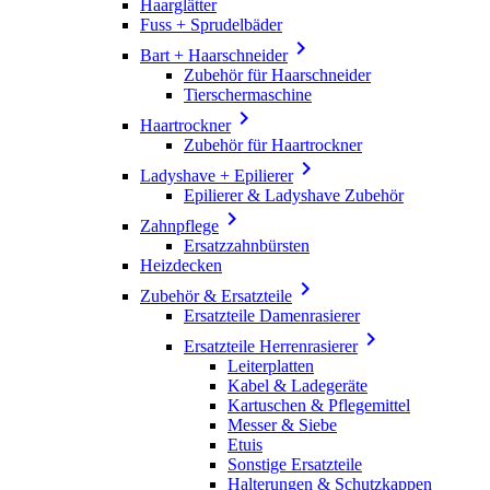
Haarglätter
Fuss + Sprudelbäder

Bart + Haarschneider
Zubehör für Haarschneider
Tierschermaschine

Haartrockner
Zubehör für Haartrockner

Ladyshave + Epilierer
Epilierer & Ladyshave Zubehör

Zahnpflege
Ersatzzahnbürsten
Heizdecken

Zubehör & Ersatzteile
Ersatzteile Damenrasierer

Ersatzteile Herrenrasierer
Leiterplatten
Kabel & Ladegeräte
Kartuschen & Pflegemittel
Messer & Siebe
Etuis
Sonstige Ersatzteile
Halterungen & Schutzkappen