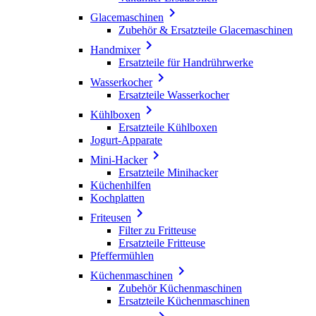

Glacemaschinen
Zubehör & Ersatzteile Glacemaschinen

Handmixer
Ersatzteile für Handrührwerke

Wasserkocher
Ersatzteile Wasserkocher

Kühlboxen
Ersatzteile Kühlboxen
Jogurt-Apparate

Mini-Hacker
Ersatzteile Minihacker
Küchenhilfen
Kochplatten

Friteusen
Filter zu Fritteuse
Ersatzteile Fritteuse
Pfeffermühlen

Küchenmaschinen
Zubehör Küchenmaschinen
Ersatzteile Küchenmaschinen
