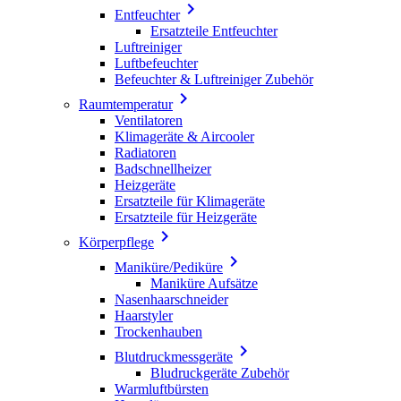

Entfeuchter
Ersatzteile Entfeuchter
Luftreiniger
Luftbefeuchter
Befeuchter & Luftreiniger Zubehör

Raumtemperatur
Ventilatoren
Klimageräte & Aircooler
Radiatoren
Badschnellheizer
Heizgeräte
Ersatzteile für Klimageräte
Ersatzteile für Heizgeräte

Körperpflege

Maniküre/Pediküre
Maniküre Aufsätze
Nasenhaarschneider
Haarstyler
Trockenhauben

Blutdruckmessgeräte
Bludruckgeräte Zubehör
Warmluftbürsten