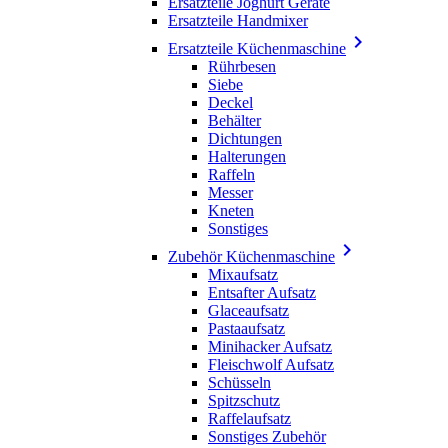
Ersatzteile Joghurt Geräte
Ersatzteile Handmixer

Ersatzteile Küchenmaschine
Rührbesen
Siebe
Deckel
Behälter
Dichtungen
Halterungen
Raffeln
Messer
Kneten
Sonstiges

Zubehör Küchenmaschine
Mixaufsatz
Entsafter Aufsatz
Glaceaufsatz
Pastaaufsatz
Minihacker Aufsatz
Fleischwolf Aufsatz
Schüsseln
Spitzschutz
Raffelaufsatz
Sonstiges Zubehör