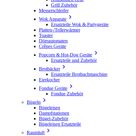
Grill Zubehör
Messerschleifer

Wok Apparate
Ersatzteile Wok & Partygeräte
Platten-/Tellerwärmer
Toaster
Dörrautomaten
Crêpes Geräte

Popcorn & Hot-Dog Geräte
Ersatzteile und Zubehör

Brotbäcker
Ersatzteile Brotbachmaschine
Eierkocher

Fondue Geräte
Fondue Zubehör

Bügeln
Bügeleisen
Dampfstationen
Bügel-Zubehör
Bügeleisen Ersatzteile

Raumluft