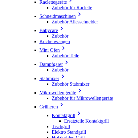
Raclettegeräte
Zubehör für Raclette

Schneidmaschinen
Zubehör Allesschneider

Babycare
Zubehör
Küchenwaagen

Mini Ofen
Zubehör Teile

Dampfgarer
Zubehör

Stabmixer
Zubehör Stabmixer

Mikrowellengeräte
Zubehör für Mikrowellengeräte

Grillieren

Kontaktgrill
Ersatzteile Kontaktgrill
Tischgrill
Elektro Standgrill
Holzkohlen Grill