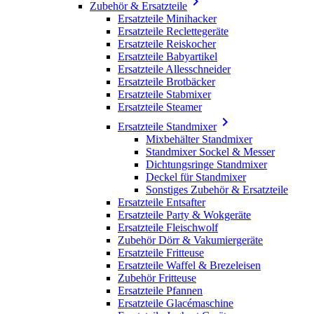

Zubehör & Ersatzteile
Ersatzteile Minihacker
Ersatzteile Reclettegeräte
Ersatzteile Reiskocher
Ersatzteile Babyartikel
Ersatzteile Allesschneider
Ersatzteile Brotbäcker
Ersatzteile Stabmixer
Ersatzteile Steamer

Ersatzteile Standmixer
Mixbehälter Standmixer
Standmixer Sockel & Messer
Dichtungsringe Standmixer
Deckel für Standmixer
Sonstiges Zubehör & Ersatzteile
Ersatzteile Entsafter
Ersatzteile Party & Wokgeräte
Ersatzteile Fleischwolf
Zubehör Dörr & Vakumiergeräte
Ersatzteile Fritteuse
Ersatzteile Waffel & Brezeleisen
Zubehör Fritteuse
Ersatzteile Pfannen
Ersatzteile Glacémaschine