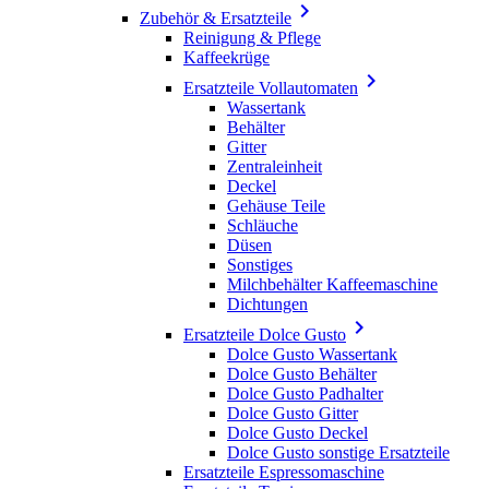

Zubehör & Ersatzteile
Reinigung & Pflege
Kaffeekrüge

Ersatzteile Vollautomaten
Wassertank
Behälter
Gitter
Zentraleinheit
Deckel
Gehäuse Teile
Schläuche
Düsen
Sonstiges
Milchbehälter Kaffeemaschine
Dichtungen

Ersatzteile Dolce Gusto
Dolce Gusto Wassertank
Dolce Gusto Behälter
Dolce Gusto Padhalter
Dolce Gusto Gitter
Dolce Gusto Deckel
Dolce Gusto sonstige Ersatzteile
Ersatzteile Espressomaschine