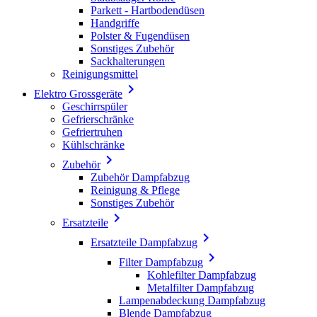
Parkett - Hartbodendüsen
Handgriffe
Polster & Fugendüsen
Sonstiges Zubehör
Sackhalterungen
Reinigungsmittel

Elektro Grossgeräte
Geschirrspüler
Gefrierschränke
Gefriertruhen
Kühlschränke

Zubehör
Zubehör Dampfabzug
Reinigung & Pflege
Sonstiges Zubehör

Ersatzteile

Ersatzteile Dampfabzug

Filter Dampfabzug
Kohlefilter Dampfabzug
Metalfilter Dampfabzug
Lampenabdeckung Dampfabzug
Blende Dampfabzug