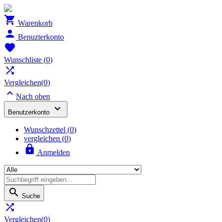

Warenkorb

Benuzterkonto

Wunschliste
(
0
)

Vergleichen(
0
)

Nach oben

Benutzerkonto
Wunschzettel
(
0
)
vergleichen (
0
)

Anmelden

Suche

Vergleichen(
0
)