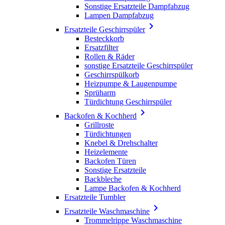
Sonstige Ersatzteile Dampfabzug
Lampen Dampfabzug

Ersatzteile Geschirrspüler
Besteckkorb
Ersatzfilter
Rollen & Räder
sonstige Ersatzteile Geschirrspüler
Geschirrspülkorb
Heizpumpe & Laugenpumpe
Sprüharm
Türdichtung Geschirrspüler

Backofen & Kochherd
Grillroste
Türdichtungen
Knebel & Drehschalter
Heizelemente
Backofen Türen
Sonstige Ersatzteile
Backbleche
Lampe Backofen & Kochherd
Ersatzteile Tumbler

Ersatzteile Waschmaschine
Trommelrippe Waschmaschine