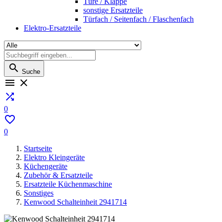
Türe / Klappe
sonstige Ersatzteile
Türfach / Seitenfach / Flaschenfach
Elektro-Ersatzteile

Suche



0

0
Startseite
Elektro Kleingeräte
Küchengeräte
Zubehör & Ersatzteile
Ersatzteile Küchenmaschine
Sonstiges
Kenwood Schalteinheit 2941714