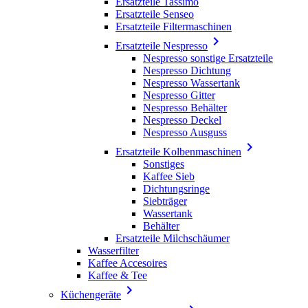
Ersatzteile Tassimo
Ersatzteile Senseo
Ersatzteile Filtermaschinen

Ersatzteile Nespresso
Nespresso sonstige Ersatzteile
Nespresso Dichtung
Nespresso Wassertank
Nespresso Gitter
Nespresso Behälter
Nespresso Deckel
Nespresso Ausguss

Ersatzteile Kolbenmaschinen
Sonstiges
Kaffee Sieb
Dichtungsringe
Siebträger
Wassertank
Behälter
Ersatzteile Milchschäumer
Wasserfilter
Kaffee Accesoires
Kaffee & Tee

Küchengeräte