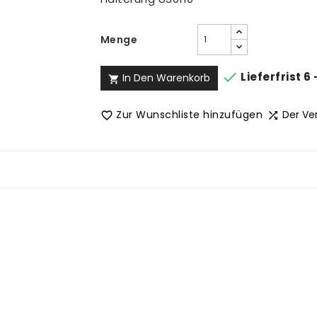
Menge

Lieferfrist 6
In Den Warenkorb

Zur Wunschliste hinzufügen
Der Ve

