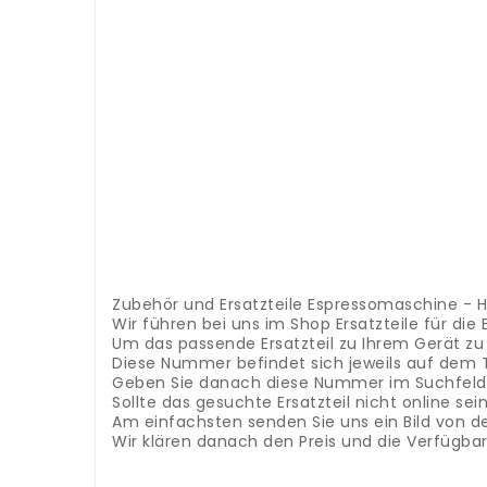
.
.
.
.
.
.
.
.
.
.
.
.
.
.
.
Zubehör und Ersatzteile Espressomaschine - 
Wir führen bei uns im Shop Ersatzteile für di
Um das passende Ersatzteil zu Ihrem Gerät z
Diese Nummer befindet sich jeweils auf dem 
Geben Sie danach diese Nummer im Suchfeld 
Sollte das gesuchte Ersatzteil nicht online s
Am einfachsten senden Sie uns ein Bild von d
Wir klären danach den Preis und die Verfügba
Accessori e ricambi cuociriso - contenitore/pe
ricambio giusto per il tuo dispositivo, hai bis