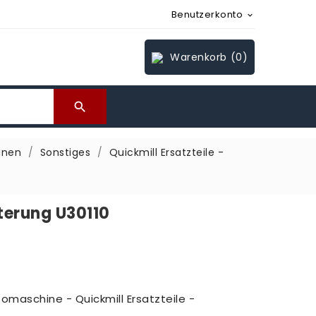
Benutzerkonto

Warenkorb
(0)

inen
Sonstiges
Quickmill Ersatzteile -
lterung U30110
somaschine - Quickmill Ersatzteile -