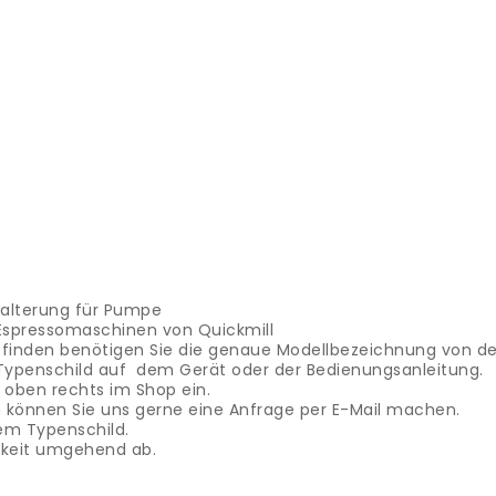
Halterung für Pumpe
e Espressomaschinen von Quickmill
u finden benötigen Sie die genaue Modellbezeichnung von d
Typenschild auf dem Gerät oder der Bedienungsanleitung.
oben rechts im Shop ein.
ein können Sie uns gerne eine Anfrage per E-Mail machen.
em Typenschild.
rkeit umgehend ab.
ntola per riso
Abbiamo pezzi di ricambio per il cuociriso D
ogno dell'esatta designazione del modello del dispositivo
Ques