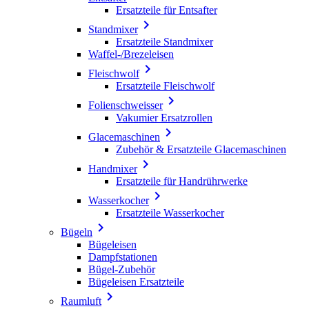
Ersatzteile für Entsafter

Standmixer
Ersatzteile Standmixer
Waffel-/Brezeleisen

Fleischwolf
Ersatzteile Fleischwolf

Folienschweisser
Vakumier Ersatzrollen

Glacemaschinen
Zubehör & Ersatzteile Glacemaschinen

Handmixer
Ersatzteile für Handrührwerke

Wasserkocher
Ersatzteile Wasserkocher

Bügeln
Bügeleisen
Dampfstationen
Bügel-Zubehör
Bügeleisen Ersatzteile

Raumluft