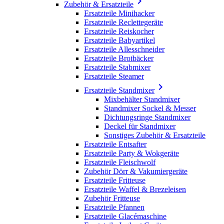

Zubehör & Ersatzteile
Ersatzteile Minihacker
Ersatzteile Reclettegeräte
Ersatzteile Reiskocher
Ersatzteile Babyartikel
Ersatzteile Allesschneider
Ersatzteile Brotbäcker
Ersatzteile Stabmixer
Ersatzteile Steamer

Ersatzteile Standmixer
Mixbehälter Standmixer
Standmixer Sockel & Messer
Dichtungsringe Standmixer
Deckel für Standmixer
Sonstiges Zubehör & Ersatzteile
Ersatzteile Entsafter
Ersatzteile Party & Wokgeräte
Ersatzteile Fleischwolf
Zubehör Dörr & Vakumiergeräte
Ersatzteile Fritteuse
Ersatzteile Waffel & Brezeleisen
Zubehör Fritteuse
Ersatzteile Pfannen
Ersatzteile Glacémaschine