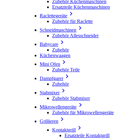
Zubehör Küchenmaschinen
Ersatzteile Küchenmaschinen

Raclettegeräte
Zubehör für Raclette

Schneidmaschinen
Zubehör Allesschneider

Babycare
Zubehör
Küchenwaagen

Mini Ofen
Zubehör Teile

Dampfgarer
Zubehör

Stabmixer
Zubehör Stabmixer

Mikrowellengeräte
Zubehör für Mikrowellengeräte

Grillieren

Kontaktgrill
Ersatzteile Kontaktgrill