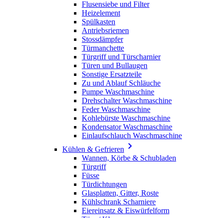
Flusensiebe und Filter
Heizelement
Spülkasten
Antriebsriemen
Stossdämpfer
Türmanchette
Türgriff und Türscharnier
Türen und Bullaugen
Sonstige Ersatzteile
Zu und Ablauf Schläuche
Pumpe Waschmaschine
Drehschalter Waschmaschine
Feder Waschmaschine
Kohlebürste Waschmaschine
Kondensator Waschmaschine
Einlaufschlauch Waschmaschine

Kühlen & Gefrieren
Wannen, Körbe & Schubladen
Türgriff
Füsse
Türdichtungen
Glasplatten, Gitter, Roste
Kühlschrank Scharniere
Eiereinsatz & Eiswürfelform