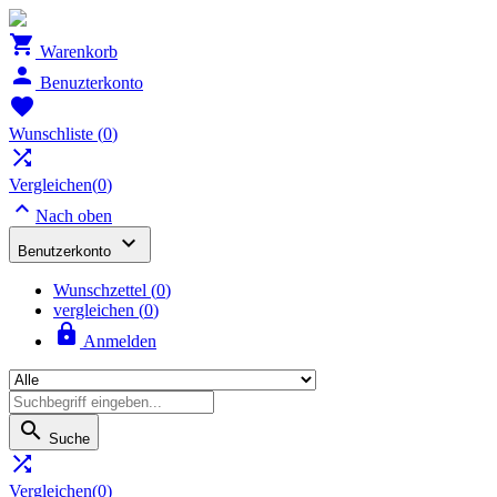

Warenkorb

Benuzterkonto

Wunschliste
(
0
)

Vergleichen(
0
)

Nach oben

Benutzerkonto
Wunschzettel
(
0
)
vergleichen (
0
)

Anmelden

Suche

Vergleichen(
0
)