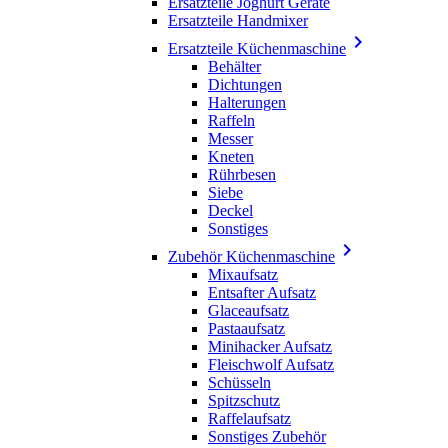
Ersatzteile Joghurt Geräte
Ersatzteile Handmixer

Ersatzteile Küchenmaschine
Behälter
Dichtungen
Halterungen
Raffeln
Messer
Kneten
Rührbesen
Siebe
Deckel
Sonstiges

Zubehör Küchenmaschine
Mixaufsatz
Entsafter Aufsatz
Glaceaufsatz
Pastaaufsatz
Minihacker Aufsatz
Fleischwolf Aufsatz
Schüsseln
Spitzschutz
Raffelaufsatz
Sonstiges Zubehör