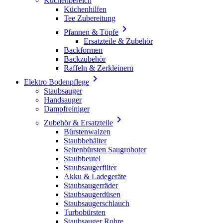
Küchenbereich
Küchenhilfen
Tee Zubereitung

Pfannen & Töpfe
Ersatzteile & Zubehör
Backformen
Backzubehör
Raffeln & Zerkleinern

Elektro Bodenpflege
Staubsauger
Handsauger
Dampfreiniger

Zubehör & Ersatzteile
Bürstenwalzen
Staubbehälter
Seitenbürsten Saugroboter
Staubbeutel
Staubsaugerfilter
Akku & Ladegeräte
Staubsaugerräder
Staubsaugerdüsen
Staubsaugerschlauch
Turbobürsten
Staubsauger Rohre