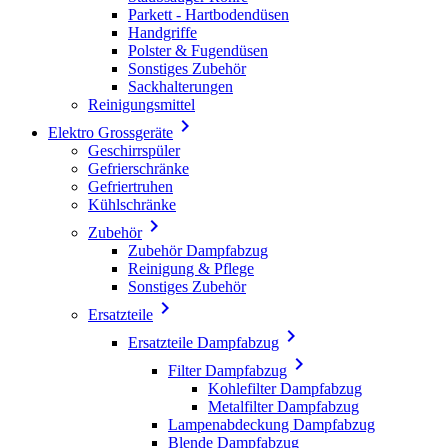
Parkett - Hartbodendüsen
Handgriffe
Polster & Fugendüsen
Sonstiges Zubehör
Sackhalterungen
Reinigungsmittel

Elektro Grossgeräte
Geschirrspüler
Gefrierschränke
Gefriertruhen
Kühlschränke

Zubehör
Zubehör Dampfabzug
Reinigung & Pflege
Sonstiges Zubehör

Ersatzteile

Ersatzteile Dampfabzug

Filter Dampfabzug
Kohlefilter Dampfabzug
Metalfilter Dampfabzug
Lampenabdeckung Dampfabzug
Blende Dampfabzug