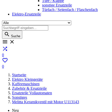
Türe / Klappe
sonstige Ersatzteile
Türfach / Seitenfach / Flaschenfach
Elektro-Ersatzteile

Suche



0

0
Startseite
Elektro Kleingeräte
Kaffeemaschinen
Zubehör & Ersatzteile
Ersatzteile Vollautomaten
Sonstiges
Melitta Keramikventil mit Motor U113143
Neu