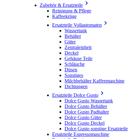

Zubehör & Ersatzteile
Reinigung & Pflege
Kaffeekrüge

Ersatzteile Vollautomaten
Wassertank
Behälter
Gitter
Zentraleinheit
Deckel
Gehäuse Teile
Schläuche
Düsen
Sonstiges
Milchbehälter Kaffeemaschine
Dichtungen

Ersatzteile Dolce Gusto
Dolce Gusto Wassertank
Dolce Gusto Behälter
Dolce Gusto Padhalter
Dolce Gusto Gitter
Dolce Gusto Deckel
Dolce Gusto sonstige Ersatzteile
Ersatzteile Espressomaschine