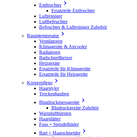

Entfeuchter
Ersatzteile Entfeuchter
Luftreiniger
Luftbefeuchter
Befeuchter & Luftreiniger Zubehör

Raumtemperatur
Ventilatoren
Klimageräte & Aircooler
Radiatoren
Badschnellheizer
Heizgeräte
Ersatzteile für Klimageräte
Ersatzteile für Heizgeräte

Körperpflege
Haarstyler
Trockenhauben

Blutdruckmessgeräte
Bludruckgeräte Zubehör
Warmluftbürsten
Haarglätter
Fuss + Sprudelbäder

Bart + Haarschneider