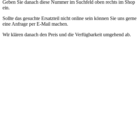
Geben Sie danach diese Nummer im Suchfeld oben rechts im Shop
ein.
Sollte das gesuchte Ersatzteil nicht online sein können Sie uns gerne
eine Anfrage per E-Mail machen.
Wir klären danach den Preis und die Verfügbarkeit umgehend ab.
Accessori e ricambi Dyson bigodini Airwrap
.
Nel nostro negozio
abbiamo pezzi di ricambio per elettrodomestici di molti rinomati
produttori.
Per trovare il pezzo di ricambio giusto per il tuo
dispositivo, hai bisogno del nome esatto del modello.
Questo
numero si trova sulla targhetta sul lato inferiore dell'arricciacapelli
Inserisci quindi questo numero nel campo di ricerca in alto a destra
del negozio.
Se il pezzo di ricambio che stai cercando non è online,
non esitare a inviarci una richiesta tramite e-mail.
Successivamente
chiariremo immediatamente il prezzo e la disponibilità.
Dyson accessoires et pièces détachées bigoudis Airwrap
.
Nous
stockons dans notre magasin des pièces de rechange pour appareils
électroménagers provenant de nombreux fabricants renommés.
Afin
de trouver la pièce de rechange adaptée à votre appareil, vous avez
besoin du nom exact du modèle.
Ce numéro se trouve sur la plaque
signalétique située sous le bigoudi.
Saisissez ensuite ce numéro dans
le champ de recherche en haut à droite de la boutique.
Si la pièce