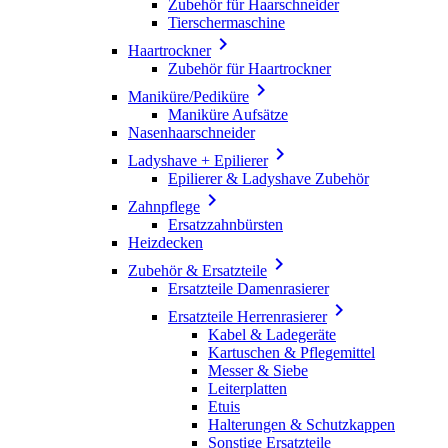
Zubehör für Haarschneider
Tierschermaschine

Haartrockner
Zubehör für Haartrockner

Maniküre/Pediküre
Maniküre Aufsätze
Nasenhaarschneider

Ladyshave + Epilierer
Epilierer & Ladyshave Zubehör

Zahnpflege
Ersatzzahnbürsten
Heizdecken

Zubehör & Ersatzteile
Ersatzteile Damenrasierer

Ersatzteile Herrenrasierer
Kabel & Ladegeräte
Kartuschen & Pflegemittel
Messer & Siebe
Leiterplatten
Etuis
Halterungen & Schutzkappen
Sonstige Ersatzteile