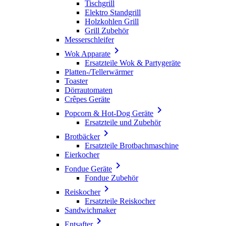
Tischgrill
Elektro Standgrill
Holzkohlen Grill
Grill Zubehör
Messerschleifer

Wok Apparate
Ersatzteile Wok & Partygeräte
Platten-/Tellerwärmer
Toaster
Dörrautomaten
Crêpes Geräte

Popcorn & Hot-Dog Geräte
Ersatzteile und Zubehör

Brotbäcker
Ersatzteile Brotbachmaschine
Eierkocher

Fondue Geräte
Fondue Zubehör

Reiskocher
Ersatzteile Reiskocher
Sandwichmaker

Entsafter