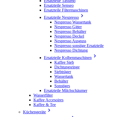
Ersatzteile Tassimo
Ersatzteile Senseo
Ersatzteile Filtermaschinen

Ersatzteile Nespresso
Nespresso Wassertank
Nespresso Gitter
Nespresso Behälter
Nespresso Deckel
Nespresso Ausguss
Nespresso sonstige Ersatzteile
Nespresso Dichtung

Ersatzteile Kolbenmaschinen
Kaffee Sieb
Dichtungsringe
Siebträger
Wassertank
Behälter
Sonstiges
Ersatzteile Milchschäumer
Wasserfilter
Kaffee Accesoires
Kaffee & Tee

Küchengeräte