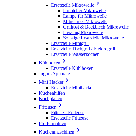

Ersatzteile Mikrowelle
Drehteller Mikrowelle
Lampe für Mikrowelle
Mitnehmer Mikrowelle
Grillrost & Backblech Mikrowelle
Heizung Mikrowelle
Sonstige Ersatzteile Mikrowelle
Ersatzteile Minigrill
Ersatzteile Tischgrill / Elektrogrill
Ersatzteile Wasserkocher

Kühlboxen
Ersatzteile Kühlboxen
Jogurt-Apparate

Mini-Hacker
Ersatzteile Minihacker
Küchenhilfen
Kochplatten

Friteusen
Filter zu Fritteuse
Ersatzteile Fritteuse
Pfeffermühlen

Küchenmaschinen