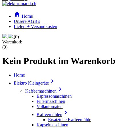

Home
Unsere AGB's
Liefer- + Versandkosten
(0)
Warenkorb
(0)
Kein Produkt im Warenkorb
Home

Elektro Kleingeräte

Kaffeemaschinen
Espressomaschinen
Filtermaschinen
Vollautomaten

Kaffeemühlen
Ersatzteile Kaffeemühle
Kapselmaschinen