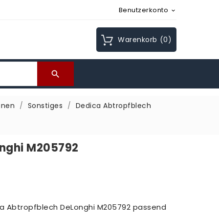
Benutzerkonto

Warenkorb
(0)

inen
Sonstiges
Dedica Abtropfblech
onghi M205792
ica Abtropfblech DeLonghi M205792 passend