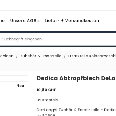
me
Unsere AGB's
Liefer- + Versandkosten
chinen
Zubehör & Ersatzteile
Ersatzteile Kolbenmasch
Dedica Abtropfblech DeL
Neu
10,80 CHF
Bruttopreis
De-Longhi Zuehör & Ersatzteile - Ded
zu EC695