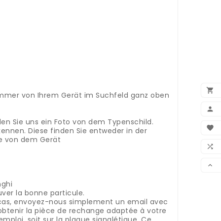

nummer von Ihrem Gerät im Suchfeld ganz oben

den Sie uns ein Foto von dem Typenschild.
BEN

kennen. Diese finden Sie entweder in der
te von dem Gerät
WUN

VER

nghi
er la bonne particule.
cas, envoyez-nous simplement un email avec
'obtenir la pièce de rechange adaptée à votre
mploi, soit sur la plaque signalétique.
Ce