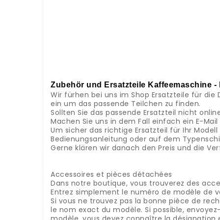
.
.
.
.
.
.
.
.
.
Zubehör und Ersatzteile Kaffeemaschine -
Wir fürhen bei uns im Shop Ersatzteile für 
ein um das passende Teilchen zu finden.
Sollten Sie das passende Ersatzteil nicht onlin
Machen Sie uns in dem Fall einfach ein E-Mai
Um sicher das richtige Ersatzteil für Ihr Mod
Bedienungsanleitung oder auf dem Typenschild
Gerne klären wir danach den Preis und die Ver
.
.
Accessoires et pièces détachées
Dans notre boutique, vous trouverez des acce
Entrez simplement le numéro de modèle de vo
Si vous ne trouvez pas la bonne pièce de rec
le nom exact du modèle.
Si possible, envoyez
modèle, vous devez connaître la désignation 