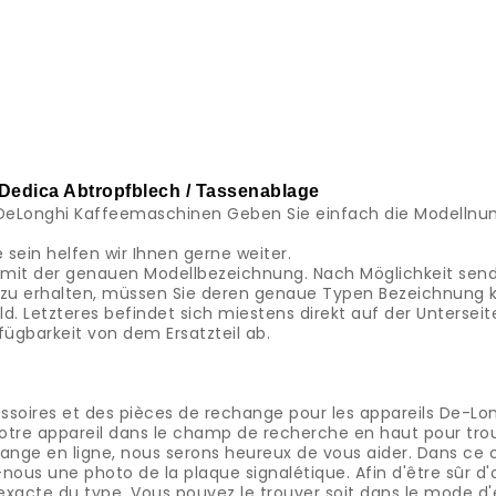
 Dedica Abtropfblech / Tassenablage
die DeLonghi Kaffeemaschinen Geben Sie einfach die Modell
e sein helfen wir Ihnen gerne weiter.
l mit der genauen Modellbezeichnung. Nach Möglichkeit sen
ell zu erhalten, müssen Sie deren genaue Typen Bezeichnung 
. Letzteres befindet sich miestens direkt auf der Untersei
fügbarkeit von dem Ersatzteil ab.
ssoires et des pièces de rechange pour les appareils De-Lo
tre appareil dans le champ de recherche en haut pour trouv
hange en ligne, nous serons heureux de vous aider.
Dans ce 
-nous une photo de la plaque signalétique.
Afin d'être sûr d
exacte du type.
Vous pouvez le trouver soit dans le mode d'e