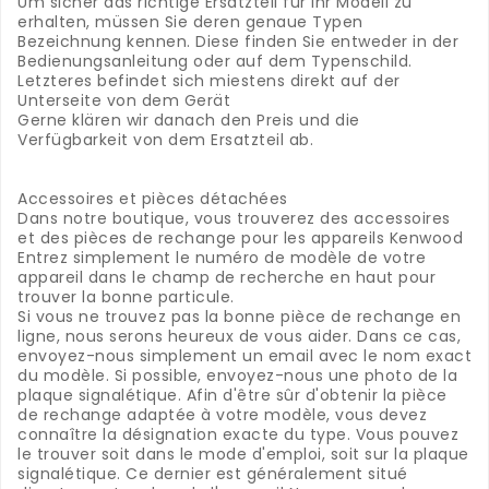
Um sicher das richtige Ersatzteil für Ihr Modell zu
erhalten, müssen Sie deren genaue Typen
Bezeichnung kennen. Diese finden Sie entweder in der
Bedienungsanleitung oder auf dem Typenschild.
Letzteres befindet sich miestens direkt auf der
Unterseite von dem Gerät
Gerne klären wir danach den Preis und die
Verfügbarkeit von dem Ersatzteil ab.
.
.
Accessoires et pièces détachées
Dans notre boutique, vous trouverez des accessoires
et des pièces de rechange pour les appareils Kenwood
Entrez simplement le numéro de modèle de votre
appareil dans le champ de recherche en haut pour
trouver la bonne particule.
Si vous ne trouvez pas la bonne pièce de rechange en
ligne, nous serons heureux de vous aider.
Dans ce cas,
envoyez-nous simplement un email avec le nom exact
du modèle.
Si possible, envoyez-nous une photo de la
plaque signalétique.
Afin d'être sûr d'obtenir la pièce
de rechange adaptée à votre modèle, vous devez
connaître la désignation exacte du type.
Vous pouvez
le trouver soit dans le mode d'emploi, soit sur la plaque
signalétique.
Ce dernier est généralement situé