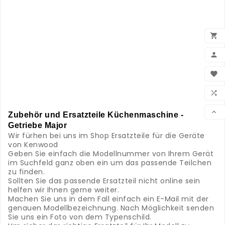
.
.
.
.

.
.

.
.
BEN

.
.
WUN

.
.
VER

Zubehör und Ersatzteile Küchenmaschine -
Getriebe Major
Wir fürhen bei uns im Shop Ersatzteile für die Geräte
von Kenwood
Geben Sie einfach die Modellnummer von Ihrem Gerät
im Suchfeld ganz oben ein um das passende Teilchen
zu finden.
Sollten Sie das passende Ersatzteil nicht online sein
helfen wir Ihnen gerne weiter.
Machen Sie uns in dem Fall einfach ein E-Mail mit der
genauen Modellbezeichnung. Nach Möglichkeit senden
Sie uns ein Foto von dem Typenschild.