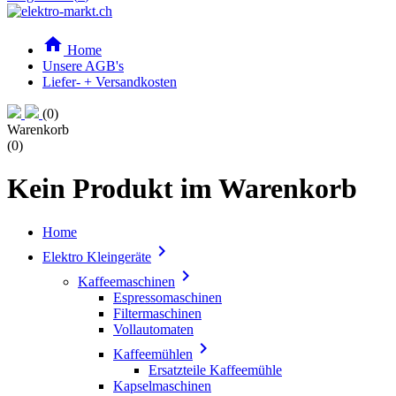

Home
Unsere AGB's
Liefer- + Versandkosten
(0)
Warenkorb
(0)
Kein Produkt im Warenkorb
Home

Elektro Kleingeräte

Kaffeemaschinen
Espressomaschinen
Filtermaschinen
Vollautomaten

Kaffeemühlen
Ersatzteile Kaffeemühle
Kapselmaschinen