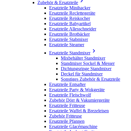

Zubehör & Ersatzteile
Ersatzteile Minihacker
Ersatzteile Reclettegeräte
Ersatzteile Reiskocher
Ersatzteile Babyartikel
Ersatzteile Allesschneider
Ersatzteile Brotbäcker
Ersatzteile Stabmixer
Ersatzteile Steamer

Ersatzteile Standmixer
Mixbehälter Standmixer
Standmixer Sockel & Messer
Dichtungsringe Standmixer
Deckel für Standmixer
Sonstiges Zubehör & Ersatzteile
Ersatzteile Entsafter
Ersatzteile Party & Wokgeräte
Ersatzteile Fleischwolf
Zubehör Dörr & Vakumiergeräte
Ersatzteile Fritteuse
Ersatzteile Waffel & Brezeleisen
Zubehör Fritteuse
Ersatzteile Pfannen
Ersatzteile Glacémaschine