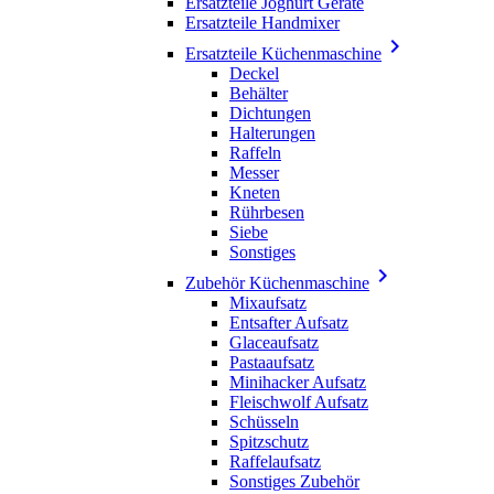
Ersatzteile Joghurt Geräte
Ersatzteile Handmixer

Ersatzteile Küchenmaschine
Deckel
Behälter
Dichtungen
Halterungen
Raffeln
Messer
Kneten
Rührbesen
Siebe
Sonstiges

Zubehör Küchenmaschine
Mixaufsatz
Entsafter Aufsatz
Glaceaufsatz
Pastaaufsatz
Minihacker Aufsatz
Fleischwolf Aufsatz
Schüsseln
Spitzschutz
Raffelaufsatz
Sonstiges Zubehör