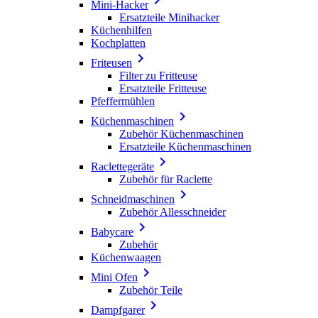
Mini-Hacker
Ersatzteile Minihacker
Küchenhilfen
Kochplatten

Friteusen
Filter zu Fritteuse
Ersatzteile Fritteuse
Pfeffermühlen

Küchenmaschinen
Zubehör Küchenmaschinen
Ersatzteile Küchenmaschinen

Raclettegeräte
Zubehör für Raclette

Schneidmaschinen
Zubehör Allesschneider

Babycare
Zubehör
Küchenwaagen

Mini Ofen
Zubehör Teile

Dampfgarer