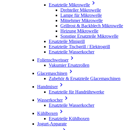

Ersatzteile Mikrowelle
Drehteller Mikrowelle
Lampe für Mikrowelle
Mitnehmer Mikrowelle
Grillrost & Backblech Mikrowelle
Heizung Mikrowelle
Sonstige Ersatzteile Mikrowelle
Ersatzteile Minigrill
Ersatzteile Tischgrill / Elektrogrill
Ersatzteile Wasserkocher

Folienschweisser
Vakumier Ersatzrollen

Glacemaschinen
Zubehör & Ersatzteile Glacemaschinen

Handmixer
Ersatzteile für Handrührwerke

Wasserkocher
Ersatzteile Wasserkocher

Kühlboxen
Ersatzteile Kühlboxen
Jogurt-Apparate
