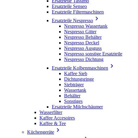
Ersatzteile Tassimo
Ersatzteile Senseo
Ersatzteile Filtermaschinen

Ersatzteile Nespresso
Nespresso Wassertank
Nespresso Gitter
Nespresso Behälter
Nespresso Deckel
Nespresso Ausguss
Nespresso sonstige Ersatzteile
Nespresso Dichtung

Ersatzteile Kolbenmaschinen
Kaffee Sieb
Dichtungsringe
Siebträger
Wassertank
Behälter
Sonstiges
Ersatzteile Milchschäumer
Wasserfilter
Kaffee Accesoires
Kaffee & Tee

Küchengeräte