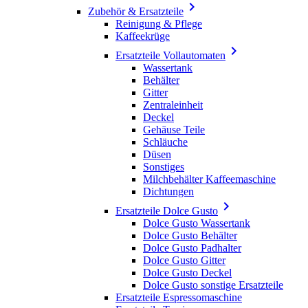

Zubehör & Ersatzteile
Reinigung & Pflege
Kaffeekrüge

Ersatzteile Vollautomaten
Wassertank
Behälter
Gitter
Zentraleinheit
Deckel
Gehäuse Teile
Schläuche
Düsen
Sonstiges
Milchbehälter Kaffeemaschine
Dichtungen

Ersatzteile Dolce Gusto
Dolce Gusto Wassertank
Dolce Gusto Behälter
Dolce Gusto Padhalter
Dolce Gusto Gitter
Dolce Gusto Deckel
Dolce Gusto sonstige Ersatzteile
Ersatzteile Espressomaschine