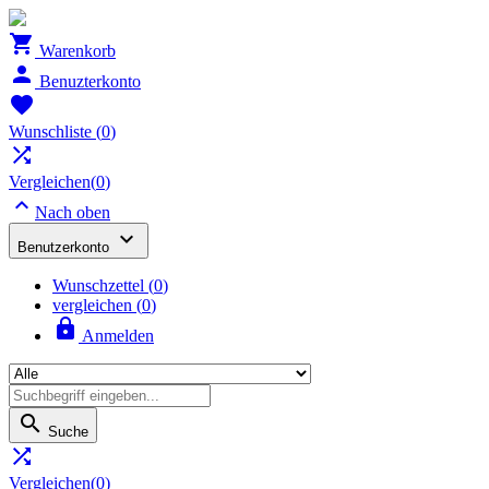

Warenkorb

Benuzterkonto

Wunschliste
(
0
)

Vergleichen(
0
)

Nach oben

Benutzerkonto
Wunschzettel
(
0
)
vergleichen (
0
)

Anmelden

Suche

Vergleichen(
0
)