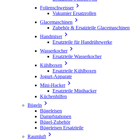

Folienschweisser
Vakumier Ersatzrollen

Glacemaschinen
Zubehör & Ersatzteile Glacemaschinen

Handmixer
Ersatzteile für Handrührwerke

Wasserkocher
Ersatzteile Wasserkocher

Kühlboxen
Ersatzteile Kühlboxen
Jogurt-Apparate

Mini-Hacker
Ersatzteile Minihacker
Küchenhilfen

Bügeln
Bügeleisen
Dampfstationen
Bügel-Zubehör
Bügeleisen Ersatzteile

Raumluft