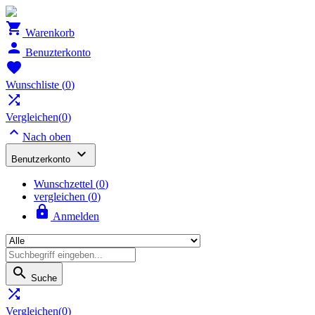

Warenkorb

Benuzterkonto

Wunschliste
(
0
)

Vergleichen(
0
)

Nach oben

Benutzerkonto
Wunschzettel
(
0
)
vergleichen (
0
)

Anmelden

Suche

Vergleichen(
0
)