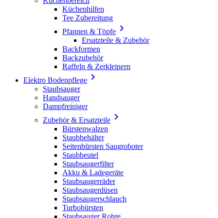
Küchenbereich
Küchenhilfen
Tee Zubereitung

Pfannen & Töpfe
Ersatzteile & Zubehör
Backformen
Backzubehör
Raffeln & Zerkleinern

Elektro Bodenpflege
Staubsauger
Handsauger
Dampfreiniger

Zubehör & Ersatzteile
Bürstenwalzen
Staubbehälter
Seitenbürsten Saugroboter
Staubbeutel
Staubsaugerfilter
Akku & Ladegeräte
Staubsaugerräder
Staubsaugerdüsen
Staubsaugerschlauch
Turbobürsten
Staubsauger Rohre