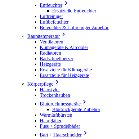

Entfeuchter
Ersatzteile Entfeuchter
Luftreiniger
Luftbefeuchter
Befeuchter & Luftreiniger Zubehör

Raumtemperatur
Ventilatoren
Klimageräte & Aircooler
Radiatoren
Badschnellheizer
Heizgeräte
Ersatzteile für Klimageräte
Ersatzteile für Heizgeräte

Körperpflege
Haarstyler
Trockenhauben

Blutdruckmessgeräte
Bludruckgeräte Zubehör
Warmluftbürsten
Haarglätter
Fuss + Sprudelbäder

Bart + Haarschneider