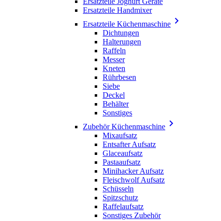
Ersatzteile Joghurt Geräte
Ersatzteile Handmixer

Ersatzteile Küchenmaschine
Dichtungen
Halterungen
Raffeln
Messer
Kneten
Rührbesen
Siebe
Deckel
Behälter
Sonstiges

Zubehör Küchenmaschine
Mixaufsatz
Entsafter Aufsatz
Glaceaufsatz
Pastaaufsatz
Minihacker Aufsatz
Fleischwolf Aufsatz
Schüsseln
Spitzschutz
Raffelaufsatz
Sonstiges Zubehör