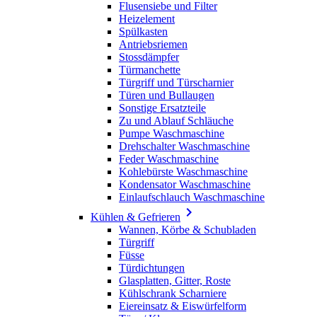
Flusensiebe und Filter
Heizelement
Spülkasten
Antriebsriemen
Stossdämpfer
Türmanchette
Türgriff und Türscharnier
Türen und Bullaugen
Sonstige Ersatzteile
Zu und Ablauf Schläuche
Pumpe Waschmaschine
Drehschalter Waschmaschine
Feder Waschmaschine
Kohlebürste Waschmaschine
Kondensator Waschmaschine
Einlaufschlauch Waschmaschine

Kühlen & Gefrieren
Wannen, Körbe & Schubladen
Türgriff
Füsse
Türdichtungen
Glasplatten, Gitter, Roste
Kühlschrank Scharniere
Eiereinsatz & Eiswürfelform