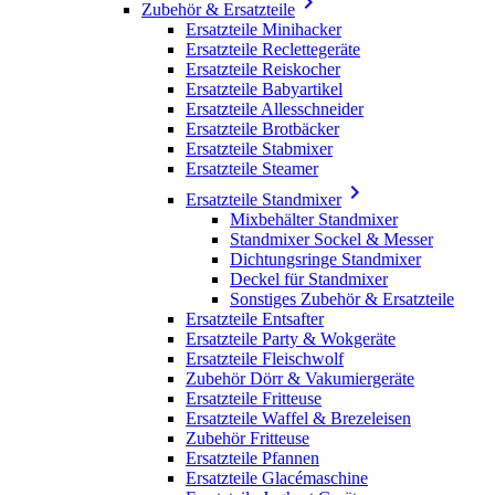

Zubehör & Ersatzteile
Ersatzteile Minihacker
Ersatzteile Reclettegeräte
Ersatzteile Reiskocher
Ersatzteile Babyartikel
Ersatzteile Allesschneider
Ersatzteile Brotbäcker
Ersatzteile Stabmixer
Ersatzteile Steamer

Ersatzteile Standmixer
Mixbehälter Standmixer
Standmixer Sockel & Messer
Dichtungsringe Standmixer
Deckel für Standmixer
Sonstiges Zubehör & Ersatzteile
Ersatzteile Entsafter
Ersatzteile Party & Wokgeräte
Ersatzteile Fleischwolf
Zubehör Dörr & Vakumiergeräte
Ersatzteile Fritteuse
Ersatzteile Waffel & Brezeleisen
Zubehör Fritteuse
Ersatzteile Pfannen
Ersatzteile Glacémaschine