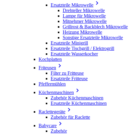

Ersatzteile Mikrowelle
Drehteller Mikrowelle
Lampe für Mikrowelle
Mitnehmer Mikrowelle
Grillrost & Backblech Mikrowelle
Heizung Mikrowelle
Sonstige Ersatzteile Mikrowelle
Ersatzteile Minigrill
Ersatzteile Tischgrill / Elektrogrill
Ersatzteile Wasserkocher
Kochplatten

Friteusen
Filter zu Fritteuse
Ersatzteile Fritteuse
Pfeffermühlen

Küchenmaschinen
Zubehör Küchenmaschinen
Ersatzteile Küchenmaschinen

Raclettegeräte
Zubehör für Raclette

Babycare
Zubehör