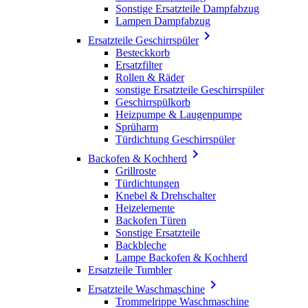
Sonstige Ersatzteile Dampfabzug
Lampen Dampfabzug

Ersatzteile Geschirrspüler
Besteckkorb
Ersatzfilter
Rollen & Räder
sonstige Ersatzteile Geschirrspüler
Geschirrspülkorb
Heizpumpe & Laugenpumpe
Sprüharm
Türdichtung Geschirrspüler

Backofen & Kochherd
Grillroste
Türdichtungen
Knebel & Drehschalter
Heizelemente
Backofen Türen
Sonstige Ersatzteile
Backbleche
Lampe Backofen & Kochherd
Ersatzteile Tumbler

Ersatzteile Waschmaschine
Trommelrippe Waschmaschine