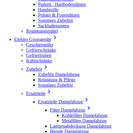
Parkett - Hartbodendüsen
Handgriffe
Polster & Fugendüsen
Sonstiges Zubehör
Sackhalterungen
Reinigungsmittel

Elektro Grossgeräte
Geschirrspüler
Gefrierschränke
Gefriertruhen
Kühlschränke

Zubehör
Zubehör Dampfabzug
Reinigung & Pflege
Sonstiges Zubehör

Ersatzteile

Ersatzteile Dampfabzug

Filter Dampfabzug
Kohlefilter Dampfabzug
Metalfilter Dampfabzug
Lampenabdeckung Dampfabzug
Blende Dampfabzug