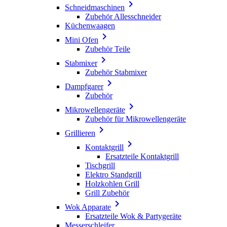

Schneidmaschinen
Zubehör Allesschneider
Küchenwaagen

Mini Ofen
Zubehör Teile

Stabmixer
Zubehör Stabmixer

Dampfgarer
Zubehör

Mikrowellengeräte
Zubehör für Mikrowellengeräte

Grillieren

Kontaktgrill
Ersatzteile Kontaktgrill
Tischgrill
Elektro Standgrill
Holzkohlen Grill
Grill Zubehör

Wok Apparate
Ersatzteile Wok & Partygeräte
Messerschleifer