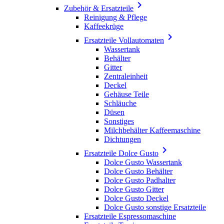

Zubehör & Ersatzteile
Reinigung & Pflege
Kaffeekrüge

Ersatzteile Vollautomaten
Wassertank
Behälter
Gitter
Zentraleinheit
Deckel
Gehäuse Teile
Schläuche
Düsen
Sonstiges
Milchbehälter Kaffeemaschine
Dichtungen

Ersatzteile Dolce Gusto
Dolce Gusto Wassertank
Dolce Gusto Behälter
Dolce Gusto Padhalter
Dolce Gusto Gitter
Dolce Gusto Deckel
Dolce Gusto sonstige Ersatzteile
Ersatzteile Espressomaschine