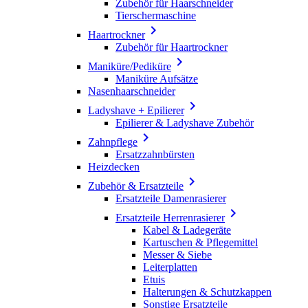
Zubehör für Haarschneider
Tierschermaschine

Haartrockner
Zubehör für Haartrockner

Maniküre/Pediküre
Maniküre Aufsätze
Nasenhaarschneider

Ladyshave + Epilierer
Epilierer & Ladyshave Zubehör

Zahnpflege
Ersatzzahnbürsten
Heizdecken

Zubehör & Ersatzteile
Ersatzteile Damenrasierer

Ersatzteile Herrenrasierer
Kabel & Ladegeräte
Kartuschen & Pflegemittel
Messer & Siebe
Leiterplatten
Etuis
Halterungen & Schutzkappen
Sonstige Ersatzteile