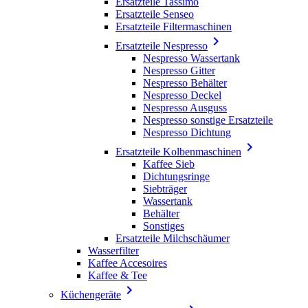
Ersatzteile Tassimo
Ersatzteile Senseo
Ersatzteile Filtermaschinen

Ersatzteile Nespresso
Nespresso Wassertank
Nespresso Gitter
Nespresso Behälter
Nespresso Deckel
Nespresso Ausguss
Nespresso sonstige Ersatzteile
Nespresso Dichtung

Ersatzteile Kolbenmaschinen
Kaffee Sieb
Dichtungsringe
Siebträger
Wassertank
Behälter
Sonstiges
Ersatzteile Milchschäumer
Wasserfilter
Kaffee Accesoires
Kaffee & Tee

Küchengeräte