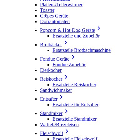
Platten-/Tellerwärmer
Toaster
Crêpes Geräte
Dörrautomaten

Popcorn & Hot-Dog Geräte
Ersatzteile und Zubehör

Brotbäcker
Ersatzteile Brotbachmaschine

Fondue Geräte
Fondue Zubehör
Eierkocher

Reiskocher
Ersatzteile Reiskocher
Sandwichmaker

Entsafter
Ersatzteile für Entsafter

Standmixer
Ersatzteile Standmixer
Waffel-/Brezeleisen

Fleischwolf
Ersatzteile Fleischwolf