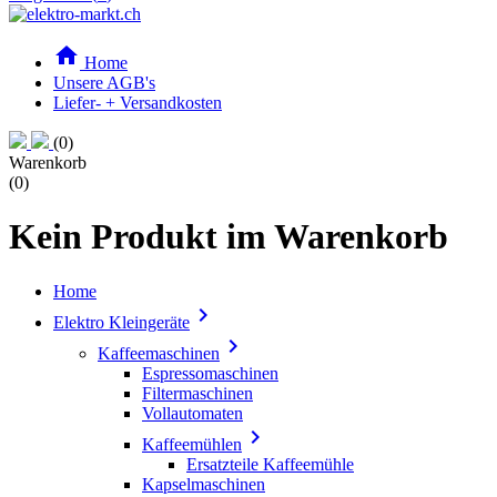

Home
Unsere AGB's
Liefer- + Versandkosten
(0)
Warenkorb
(0)
Kein Produkt im Warenkorb
Home

Elektro Kleingeräte

Kaffeemaschinen
Espressomaschinen
Filtermaschinen
Vollautomaten

Kaffeemühlen
Ersatzteile Kaffeemühle
Kapselmaschinen