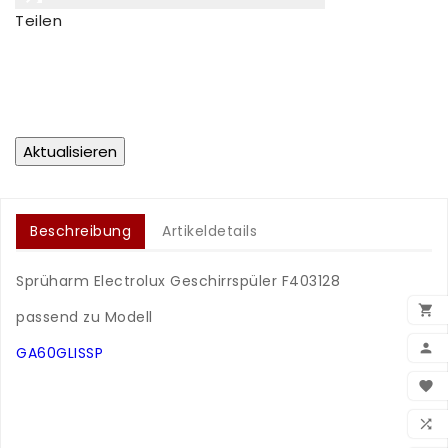
Teilen
Beschreibung
Artikeldetails
Sprüharm Electrolux Geschirrspüler F403128
.

passend zu Modell
.

GA60GLISSP
.
BEN

.
.
WUN

.