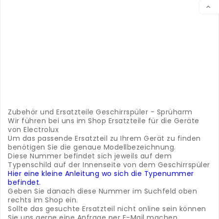
VER
.

.
.
..
.
.
.
.
.
.
.
.
Zubehör und Ersatzteile Geschirrspüler - Sprüharm
Wir führen bei uns im Shop Ersatzteile für die Geräte
von Electrolux
Um das passende Ersatzteil zu Ihrem Gerät zu finden
benötigen Sie die genaue Modellbezeichnung.
Diese Nummer befindet sich jeweils auf dem
Typenschild auf der Innenseite von dem Geschirrspüler
Hier eine kleine Anleitung wo sich die Typenummer
befindet.
Geben Sie danach diese Nummer im Suchfeld oben
rechts im Shop ein.
Sollte das gesuchte Ersatzteil nicht online sein können
Sie uns gerne eine Anfrage per E-Mail machen.