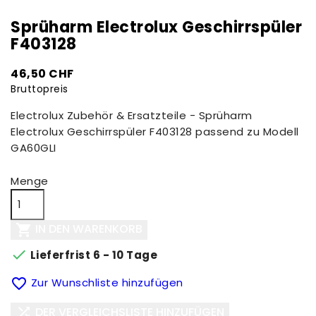
Sprüharm Electrolux Geschirrspüler
F403128
46,50 CHF
Bruttopreis
Electrolux Zubehör & Ersatzteile - Sprüharm
Electrolux Geschirrspüler F403128 passend zu Modell
GA60GLI
Menge
IN DEN WARENKORB


Lieferfrist 6 - 10 Tage

Zur Wunschliste hinzufügen
DER VERGLEICHSLISTE HINZUFÜGEN
