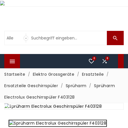

0
0



Startseite
Elektro Grossgeräte
Ersatzteile
Ersatzteile Geschirrspüler
Sprüharm
Sprüharm
Electrolux Geschirrspüler F403128
Neu