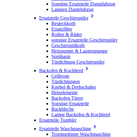
Sonstige Ersatzteile Dampfabzug
Lampen Dampfabzug

Ersatzteile Geschirrspüler
Besteckkorb
Ersatzfilter
Rollen & Räder
sonstige Ersatzteile Geschirrspüler
Geschirrspülkorb
Heizpumpe & Laugenpumpe
Sprüharm
Türdichtung Geschirrspüler

Backofen & Kochherd
Grillroste
Türdichtungen
Knebel & Drehschalter
Heizelemente
Backofen Türen
Sonstige Ersatzteile
Backbleche
Lampe Backofen & Kochherd
Ersatzteile Tumbler

Ersatzteile Waschmaschine
Trommelrippe Waschmaschine