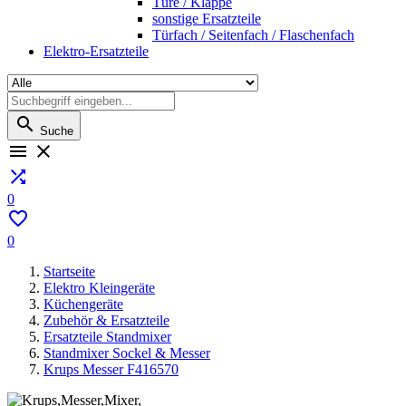
Türe / Klappe
sonstige Ersatzteile
Türfach / Seitenfach / Flaschenfach
Elektro-Ersatzteile

Suche



0

0
Startseite
Elektro Kleingeräte
Küchengeräte
Zubehör & Ersatzteile
Ersatzteile Standmixer
Standmixer Sockel & Messer
Krups Messer F416570