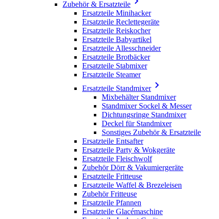

Zubehör & Ersatzteile
Ersatzteile Minihacker
Ersatzteile Reclettegeräte
Ersatzteile Reiskocher
Ersatzteile Babyartikel
Ersatzteile Allesschneider
Ersatzteile Brotbäcker
Ersatzteile Stabmixer
Ersatzteile Steamer

Ersatzteile Standmixer
Mixbehälter Standmixer
Standmixer Sockel & Messer
Dichtungsringe Standmixer
Deckel für Standmixer
Sonstiges Zubehör & Ersatzteile
Ersatzteile Entsafter
Ersatzteile Party & Wokgeräte
Ersatzteile Fleischwolf
Zubehör Dörr & Vakumiergeräte
Ersatzteile Fritteuse
Ersatzteile Waffel & Brezeleisen
Zubehör Fritteuse
Ersatzteile Pfannen
Ersatzteile Glacémaschine