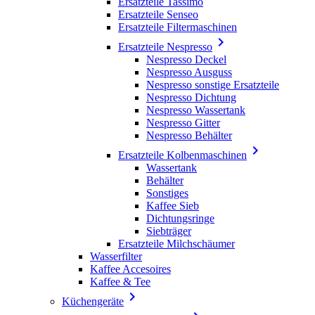
Ersatzteile Tassimo
Ersatzteile Senseo
Ersatzteile Filtermaschinen

Ersatzteile Nespresso
Nespresso Deckel
Nespresso Ausguss
Nespresso sonstige Ersatzteile
Nespresso Dichtung
Nespresso Wassertank
Nespresso Gitter
Nespresso Behälter

Ersatzteile Kolbenmaschinen
Wassertank
Behälter
Sonstiges
Kaffee Sieb
Dichtungsringe
Siebträger
Ersatzteile Milchschäumer
Wasserfilter
Kaffee Accesoires
Kaffee & Tee

Küchengeräte