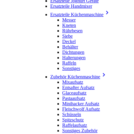
Ersatzteile Joghurt Geräte
Ersatzteile Handmixer

Ersatzteile Küchenmaschine
Messer
Kneten
Rührbesen
Siebe
Deckel
Behälter
Dichtungen
Halterungen
Raffeln
Sonstiges

Zubehör Küchenmaschine
Mixaufsatz
Entsafter Aufsatz
Glaceaufsatz
Pastaaufsatz
Minihacker Aufsatz
Fleischwolf Aufsatz
Schüsseln
Spitzschutz
Raffelaufsatz
Sonstiges Zubehör