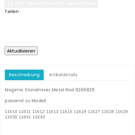
DER VERGLEICHSLISTE HINZUFÜGEN

Teilen
Beschreibung
Artikeldetails
Magimix Standmixer Metal Rad 9266826
.
passend zu Modell:
.
11610 11611 11612 11613 11615 11619 11627 11628 11629
11630 11641 11643
.
.
.