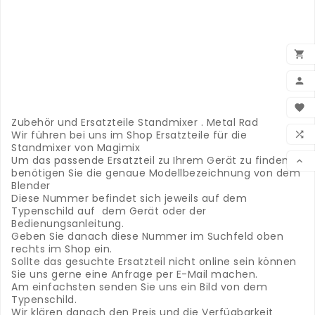
.
.
.
.

.
.

.
.
BEN

.
Zubehör und Ersatzteile Standmixer . Metal Rad
WUN
Wir führen bei uns im Shop Ersatzteile für die

Standmixer von Magimix
VER
Um das passende Ersatzteil zu Ihrem Gerät zu finden

benötigen Sie die genaue Modellbezeichnung von dem
Blender
Diese Nummer befindet sich jeweils auf dem
Typenschild auf dem Gerät oder der
Bedienungsanleitung.
Geben Sie danach diese Nummer im Suchfeld oben
rechts im Shop ein.
Sollte das gesuchte Ersatzteil nicht online sein können
Sie uns gerne eine Anfrage per E-Mail machen.
Am einfachsten senden Sie uns ein Bild von dem
Typenschild.
Wir klären danach den Preis und die Verfügbarkeit