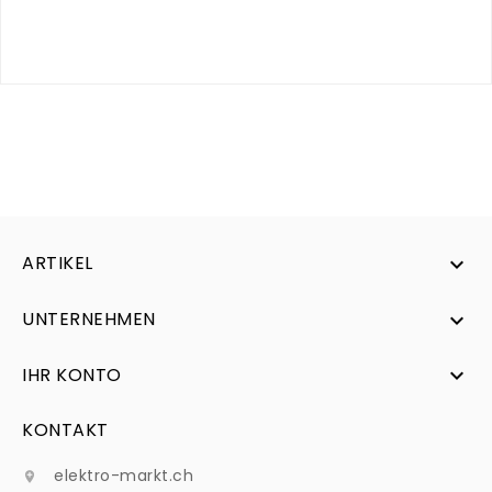
Le plus simple est de nous envoyer une photo de la
plaque signalétique.
Nous clarifierons alors le prix et la
disponibilité immédiatement.
ARTIKEL

UNTERNEHMEN

IHR KONTO

KONTAKT
elektro-markt.ch
