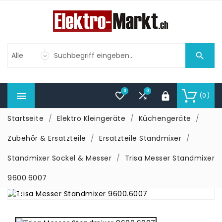

0
0



(0)

Startseite
Elektro Kleingeräte
Küchengeräte
Zubehör & Ersatzteile
Ersatzteile Standmixer
Standmixer Sockel & Messer
Trisa Messer Standmixer
9600.6007
Neu