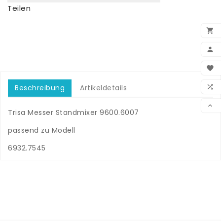
Teilen


BEN

WUN

Beschreibung
Artikeldetails
VER

Trisa Messer Standmixer 9600.6007
.
passend zu Modell
.
6932.7545