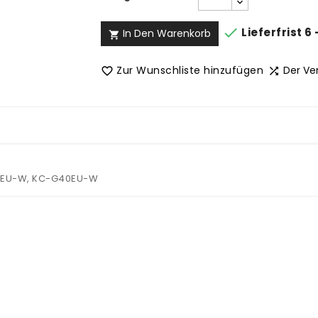

Lieferfrist 6
In Den Warenkorb

Zur Wunschliste hinzufügen
Der Ve


50EU-W, KC-G40EU-W