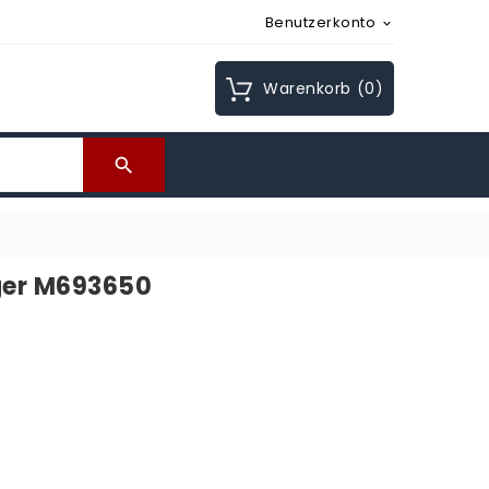
Benutzerkonto

Warenkorb
(0)

iger M693650