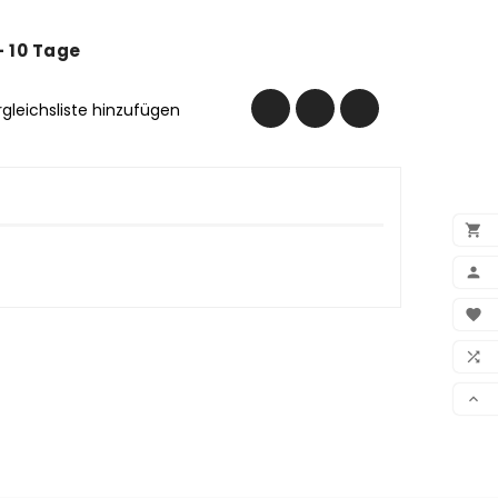
 - 10 Tage
rgleichsliste hinzufügen


BEN

WUN

VER
