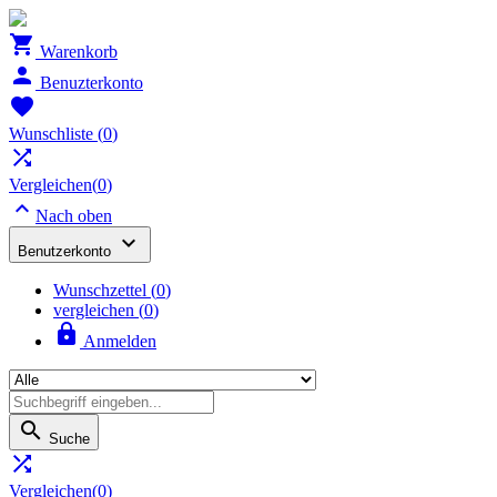

Warenkorb

Benuzterkonto

Wunschliste
(
0
)

Vergleichen(
0
)

Nach oben

Benutzerkonto
Wunschzettel
(
0
)
vergleichen (
0
)

Anmelden

Suche

Vergleichen(
0
)