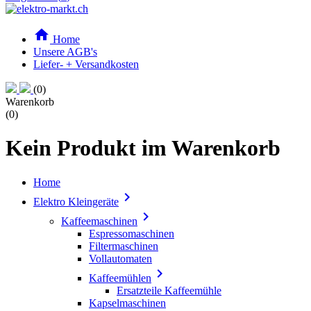

Home
Unsere AGB's
Liefer- + Versandkosten
(0)
Warenkorb
(0)
Kein Produkt im Warenkorb
Home

Elektro Kleingeräte

Kaffeemaschinen
Espressomaschinen
Filtermaschinen
Vollautomaten

Kaffeemühlen
Ersatzteile Kaffeemühle
Kapselmaschinen