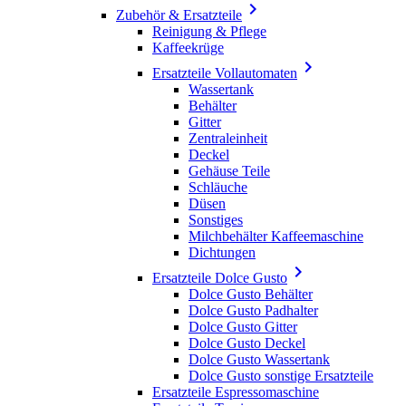

Zubehör & Ersatzteile
Reinigung & Pflege
Kaffeekrüge

Ersatzteile Vollautomaten
Wassertank
Behälter
Gitter
Zentraleinheit
Deckel
Gehäuse Teile
Schläuche
Düsen
Sonstiges
Milchbehälter Kaffeemaschine
Dichtungen

Ersatzteile Dolce Gusto
Dolce Gusto Behälter
Dolce Gusto Padhalter
Dolce Gusto Gitter
Dolce Gusto Deckel
Dolce Gusto Wassertank
Dolce Gusto sonstige Ersatzteile
Ersatzteile Espressomaschine