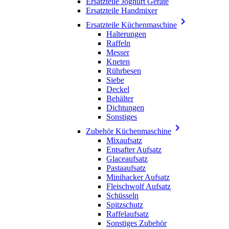
Ersatzteile Joghurt Geräte
Ersatzteile Handmixer

Ersatzteile Küchenmaschine
Halterungen
Raffeln
Messer
Kneten
Rührbesen
Siebe
Deckel
Behälter
Dichtungen
Sonstiges

Zubehör Küchenmaschine
Mixaufsatz
Entsafter Aufsatz
Glaceaufsatz
Pastaaufsatz
Minihacker Aufsatz
Fleischwolf Aufsatz
Schüsseln
Spitzschutz
Raffelaufsatz
Sonstiges Zubehör