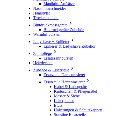
Maniküre Aufsätze
Nasenhaarschneider
Haarstyler
Trockenhauben

Blutdruckmessgeräte
Bludruckgeräte Zubehör
Warmluftbürsten

Ladyshave + Epilierer
Epilierer & Ladyshave Zubehör

Zahnpflege
Ersatzzahnbürsten
Heizdecken

Zubehör & Ersatzteile
Ersatzteile Damenrasierer

Ersatzteile Herrenrasierer
Kabel & Ladegeräte
Kartuschen & Pflegemittel
Messer & Siebe
Leiterplatten
Etuis
Halterungen & Schutzkappen
Sonstige Ersatzteile