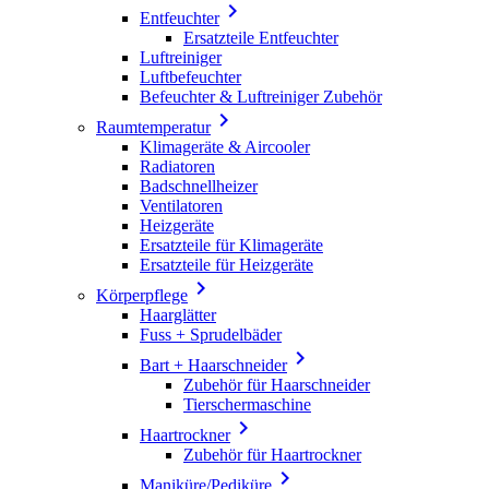

Entfeuchter
Ersatzteile Entfeuchter
Luftreiniger
Luftbefeuchter
Befeuchter & Luftreiniger Zubehör

Raumtemperatur
Klimageräte & Aircooler
Radiatoren
Badschnellheizer
Ventilatoren
Heizgeräte
Ersatzteile für Klimageräte
Ersatzteile für Heizgeräte

Körperpflege
Haarglätter
Fuss + Sprudelbäder

Bart + Haarschneider
Zubehör für Haarschneider
Tierschermaschine

Haartrockner
Zubehör für Haartrockner

Maniküre/Pediküre