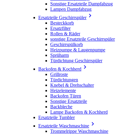
Sonstige Ersatzteile Dampfabzug
Lampen Dampfabzug

Ersatzteile Geschirrspüler
Besteckkorb
Ersatzfilter
Rollen & Räder
sonstige Ersatzteile Geschirrspüler
Geschirrspülkorb
Heizpumpe & Laugenpumpe
Sprüharm
Türdichtung Geschirrspüler

Backofen & Kochherd
Grillroste
Türdichtungen
Knebel & Drehschalter
Heizelemente
Backofen Türen
Sonstige Ersatzteile
Backbleche
Lampe Backofen & Kochherd
Ersatzteile Tumbler

Ersatzteile Waschmaschine
Trommelrippe Waschmaschine