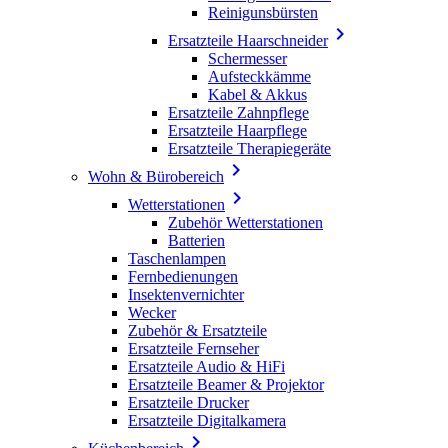
Reinigunsbürsten

Ersatzteile Haarschneider
Schermesser
Aufsteckkämme
Kabel & Akkus
Ersatzteile Zahnpflege
Ersatzteile Haarpflege
Ersatzteile Therapiegeräte

Wohn & Bürobereich

Wetterstationen
Zubehör Wetterstationen
Batterien
Taschenlampen
Fernbedienungen
Insektenvernichter
Wecker
Zubehör & Ersatzteile
Ersatzteile Fernseher
Ersatzteile Audio & HiFi
Ersatzteile Beamer & Projektor
Ersatzteile Drucker
Ersatzteile Digitalkamera
