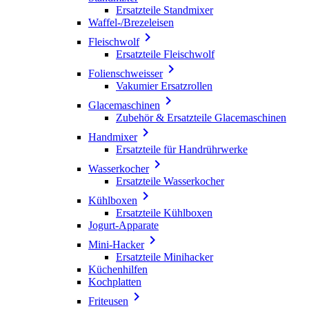
Ersatzteile Standmixer
Waffel-/Brezeleisen

Fleischwolf
Ersatzteile Fleischwolf

Folienschweisser
Vakumier Ersatzrollen

Glacemaschinen
Zubehör & Ersatzteile Glacemaschinen

Handmixer
Ersatzteile für Handrührwerke

Wasserkocher
Ersatzteile Wasserkocher

Kühlboxen
Ersatzteile Kühlboxen
Jogurt-Apparate

Mini-Hacker
Ersatzteile Minihacker
Küchenhilfen
Kochplatten

Friteusen