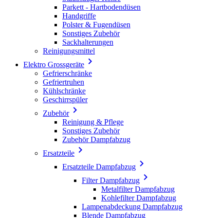
Parkett - Hartbodendüsen
Handgriffe
Polster & Fugendüsen
Sonstiges Zubehör
Sackhalterungen
Reinigungsmittel

Elektro Grossgeräte
Gefrierschränke
Gefriertruhen
Kühlschränke
Geschirrspüler

Zubehör
Reinigung & Pflege
Sonstiges Zubehör
Zubehör Dampfabzug

Ersatzteile

Ersatzteile Dampfabzug

Filter Dampfabzug
Metalfilter Dampfabzug
Kohlefilter Dampfabzug
Lampenabdeckung Dampfabzug
Blende Dampfabzug