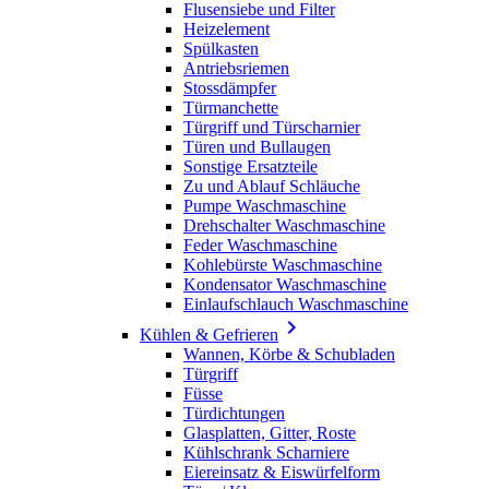
Flusensiebe und Filter
Heizelement
Spülkasten
Antriebsriemen
Stossdämpfer
Türmanchette
Türgriff und Türscharnier
Türen und Bullaugen
Sonstige Ersatzteile
Zu und Ablauf Schläuche
Pumpe Waschmaschine
Drehschalter Waschmaschine
Feder Waschmaschine
Kohlebürste Waschmaschine
Kondensator Waschmaschine
Einlaufschlauch Waschmaschine

Kühlen & Gefrieren
Wannen, Körbe & Schubladen
Türgriff
Füsse
Türdichtungen
Glasplatten, Gitter, Roste
Kühlschrank Scharniere
Eiereinsatz & Eiswürfelform