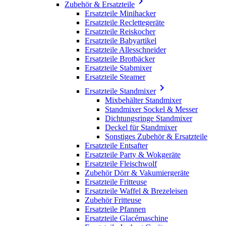

Zubehör & Ersatzteile
Ersatzteile Minihacker
Ersatzteile Reclettegeräte
Ersatzteile Reiskocher
Ersatzteile Babyartikel
Ersatzteile Allesschneider
Ersatzteile Brotbäcker
Ersatzteile Stabmixer
Ersatzteile Steamer

Ersatzteile Standmixer
Mixbehälter Standmixer
Standmixer Sockel & Messer
Dichtungsringe Standmixer
Deckel für Standmixer
Sonstiges Zubehör & Ersatzteile
Ersatzteile Entsafter
Ersatzteile Party & Wokgeräte
Ersatzteile Fleischwolf
Zubehör Dörr & Vakumiergeräte
Ersatzteile Fritteuse
Ersatzteile Waffel & Brezeleisen
Zubehör Fritteuse
Ersatzteile Pfannen
Ersatzteile Glacémaschine