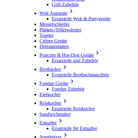
Grill Zubehör

Wok Apparate
Ersatzteile Wok & Partygeräte
Messerschleifer
Platten-/Tellerwärmer
Toaster
Crêpes Geräte
Dörrautomaten

Popcorn & Hot-Dog Geräte
Ersatzteile und Zubehör

Brotbäcker
Ersatzteile Brotbachmaschine

Fondue Geräte
Fondue Zubehör
Eierkocher

Reiskocher
Ersatzteile Reiskocher
Sandwichmaker

Entsafter
Ersatzteile für Entsafter

Standmixer