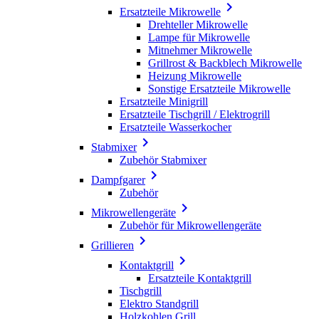

Ersatzteile Mikrowelle
Drehteller Mikrowelle
Lampe für Mikrowelle
Mitnehmer Mikrowelle
Grillrost & Backblech Mikrowelle
Heizung Mikrowelle
Sonstige Ersatzteile Mikrowelle
Ersatzteile Minigrill
Ersatzteile Tischgrill / Elektrogrill
Ersatzteile Wasserkocher

Stabmixer
Zubehör Stabmixer

Dampfgarer
Zubehör

Mikrowellengeräte
Zubehör für Mikrowellengeräte

Grillieren

Kontaktgrill
Ersatzteile Kontaktgrill
Tischgrill
Elektro Standgrill
Holzkohlen Grill