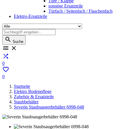
Türe / Klappe
sonstige Ersatzteile
Türfach / Seitenfach / Flaschenfach
Elektro-Ersatzteile

Suche



0

0
Startseite
Elektro Bodenpflege
Zubehör & Ersatzteile
Staubbehälter
Severin Staubsaugerbehälter 6998-048