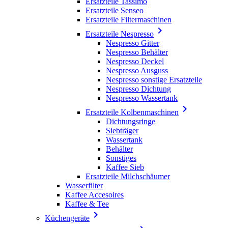
Ersatzteile Tassimo
Ersatzteile Senseo
Ersatzteile Filtermaschinen

Ersatzteile Nespresso
Nespresso Gitter
Nespresso Behälter
Nespresso Deckel
Nespresso Ausguss
Nespresso sonstige Ersatzteile
Nespresso Dichtung
Nespresso Wassertank

Ersatzteile Kolbenmaschinen
Dichtungsringe
Siebträger
Wassertank
Behälter
Sonstiges
Kaffee Sieb
Ersatzteile Milchschäumer
Wasserfilter
Kaffee Accesoires
Kaffee & Tee

Küchengeräte