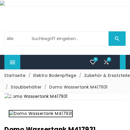

0
0



Startseite
Elektro Bodenpflege
Zubehör & Ersatzteile
Staubbehälter
Domo Wassertank M417931
Neu
Domo Wassertank M417931