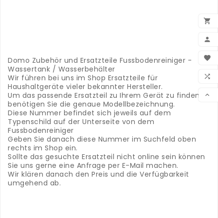
.
.

.
.

.
.
BEN

Domo Zubehör und Ersatzteile Fussbodenreiniger -
Wassertank / Wasserbehälter
WUN

Wir führen bei uns im Shop Ersatzteile für
Haushaltgeräte vieler bekannter Hersteller.
VER
Um das passende Ersatzteil zu Ihrem Gerät zu finden

benötigen Sie die genaue Modellbezeichnung.
Diese Nummer befindet sich jeweils auf dem
Typenschild auf der Unterseite von dem
Fussbodenreiniger
Geben Sie danach diese Nummer im Suchfeld oben
rechts im Shop ein.
Sollte das gesuchte Ersatzteil nicht online sein können
Sie uns gerne eine Anfrage per E-Mail machen.
Wir klären danach den Preis und die Verfügbarkeit
umgehend ab.
Hartbodenreniger
- Versand nur Schweiz
Domo Staubsaugerrad vorne M219761