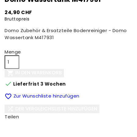
24,90 CHF
Bruttopreis
Domo Zubehör & Ersatzteile Bodenreiniger - Domo
Wassertank M417931
Menge
IN DEN WARENKORB


Lieferfrist 3 Wochen

Zur Wunschliste hinzufügen
DER VERGLEICHSLISTE HINZUFÜGEN

Teilen