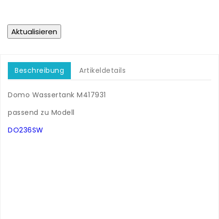
Beschreibung
Artikeldetails
Domo Wassertank M417931
.
passend zu Modell
.
DO236SW
.
.
.
.
.
.
.
.
.
.