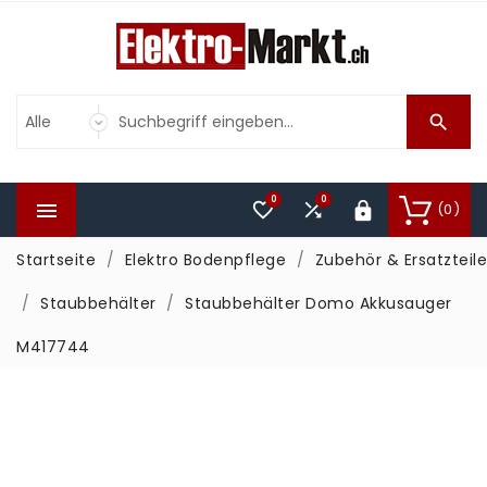

0
0



(0)

Startseite
Elektro Bodenpflege
Zubehör & Ersatzteile
Staubbehälter
Staubbehälter Domo Akkusauger
M417744