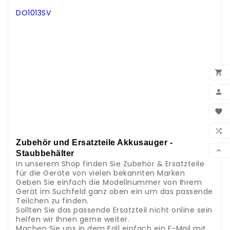
.
DO1013SV
.
.
.
.
.
.

.
.

.
.
BEN

.
.
WUN

.
Zubehör und Ersatzteile Akkusauger -
VER

Staubbehälter
In unserem Shop finden Sie Zubehör & Ersatzteile
für die Geräte von vielen bekannten Marken
Geben Sie einfach die Modellnummer von Ihrem
Gerät im Suchfeld ganz oben ein um das passende
Teilchen zu finden.
Sollten Sie das passende Ersatzteil nicht online sein
helfen wir Ihnen gerne weiter.
Machen Sie uns in dem Fall einfach ein E-Mail mit