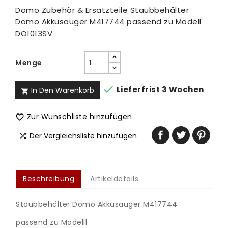
Domo Zubehör & Ersatzteile Staubbehälter
Domo Akkusauger M417744 passend zu Modell
DO1013SV
Menge

Lieferfrist 3 Wochen
In Den Warenkorb

Zur Wunschliste hinzufügen

Der Vergleichsliste hinzufügen

Beschreibung
Artikeldetails
Staubbehälter Domo Akkusauger M417744
.
passend zu Modelll