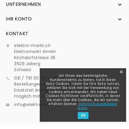
UNTERNEHMEN

IHR KONTO

KONTAKT
elektro-markt.ch

Elektromarkt GmbH
Kirchdorfstrasse 26
3629 Jaberg
Schweiz
Um Ihnen das bestmögliche
031 / 761 30 74 - Aktuell Betriebsferien -

Kundenerlebnis zu bieten, nutzt diese
Bestellungen & Mails werden normal bearbeitet -
Seite Cookies. Indem Sie Ihre Seite nutzen,
erklären Sie sich mit der Verwendung von
Ersatzteil Anfragen bitte per Mail und wenn
Cookies einverstanden. Wir haben neue
möglich mit einem Bild von dem Typenschild an:
Cookies-Richtlinien veröffentlicht, in denen
Sie mehr über die Cookies, die wir nutzen,
info@elektro-markt.ch
erfahren können.
Datenschutzerklärung

lesen.
Ok