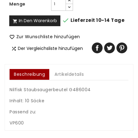
Menge

Lieferzeit 10-14 Tage
In Den Warenkorb

Zur Wunschliste hinzufügen

Der Vergleichsliste hinzufügen

Beschreibung
Artikeldetails
Nilfisk Staubsaugerbeutel G486004
Inhalt: 10 Säcke
Passend zu:
VP600