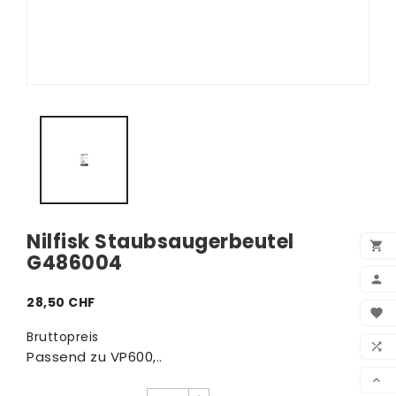
Nilfisk Staubsaugerbeutel

G486004

28,50 CHF
BEN

Bruttopreis
WUN

Passend zu VP600,..
VER
