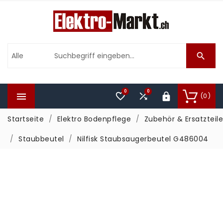

0
0



(0)

Startseite
Elektro Bodenpflege
Zubehör & Ersatzteile
Staubbeutel
Nilfisk Staubsaugerbeutel G486004