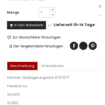
WUN

Menge
VER


Lieferzeit 10-14 Tage
In Den Warenkorb

Zur Wunschliste hinzufügen

Der Vergleichsliste hinzufügen

Beschreibung
Artikeldetails
Kärcher Verlängerungsrohr 8737071
Passend zu:
SC1402
SC1122