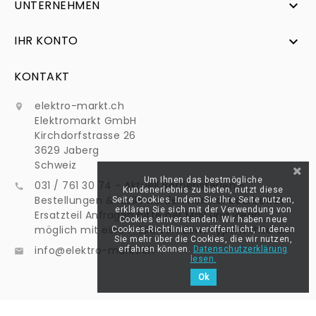
UNTERNEHMEN

IHR KONTO

KONTAKT
elektro-markt.ch

Elektromarkt GmbH
Kirchdorfstrasse 26
3629 Jaberg
Schweiz
Um Ihnen das bestmögliche
031 / 761 30 74 - Aktuell Betriebsferien -

Kundenerlebnis zu bieten, nutzt diese
Bestellungen & Mails werden normal bearbeitet -
Seite Cookies. Indem Sie Ihre Seite nutzen,
erklären Sie sich mit der Verwendung von
Ersatzteil Anfragen bitte per Mail und wenn
Cookies einverstanden. Wir haben neue
möglich mit einem Bild von dem Typenschild an:
Cookies-Richtlinien veröffentlicht, in denen
Sie mehr über die Cookies, die wir nutzen,
info@elektro-markt.ch
erfahren können.
Datenschutzerklärung

lesen.
Ok