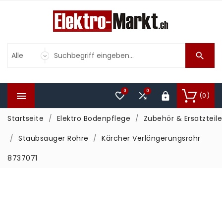

0
0



(0)

Startseite
Elektro Bodenpflege
Zubehör & Ersatzteile
Staubsauger Rohre
Kärcher Verlängerungsrohr
8737071