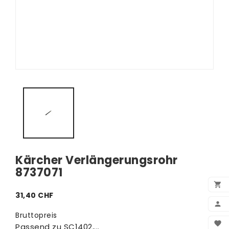
Kärcher Verlängerungsrohr
8737071

31,40 CHF

Bruttopreis
BEN

Passend zu SC1402,...