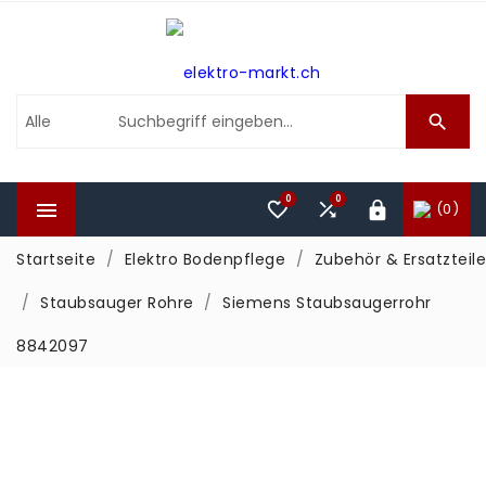

0
0



(0)

Startseite
Elektro Bodenpflege
Zubehör & Ersatzteile
Staubsauger Rohre
Siemens Staubsaugerrohr
8842097