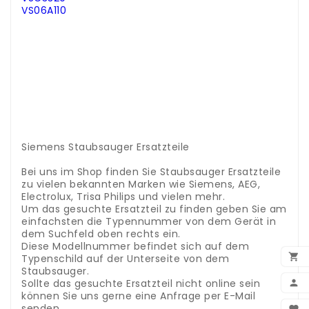
VS06A110
.
.
.
.
.
.
.
.
.
.
Siemens Staubsauger Ersatzteile
.
Bei uns im Shop finden Sie Staubsauger Ersatzteile
zu vielen bekannten Marken wie Siemens, AEG,
Electrolux, Trisa Philips und vielen mehr.
Um das gesuchte Ersatzteil zu finden geben Sie am
einfachsten die Typennummer von dem Gerät in
dem Suchfeld oben rechts ein.
Diese Modellnummer befindet sich auf dem

Typenschild auf der Unterseite von dem
Staubsauger.
Sollte das gesuchte Ersatzteil nicht online sein

können Sie uns gerne eine Anfrage per E-Mail
BEN
senden.
