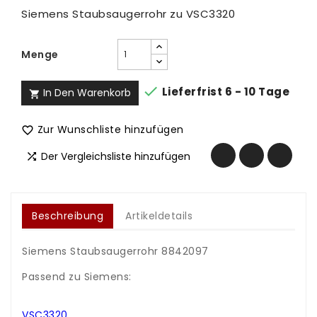
Siemens Staubsaugerrohr zu VSC3320
Menge

Lieferfrist 6 - 10 Tage
In Den Warenkorb

Zur Wunschliste hinzufügen

Der Vergleichsliste hinzufügen

Beschreibung
Artikeldetails
Siemens Staubsaugerrohr 8842097
-
Passend zu Siemens:
.
.
VSC3320