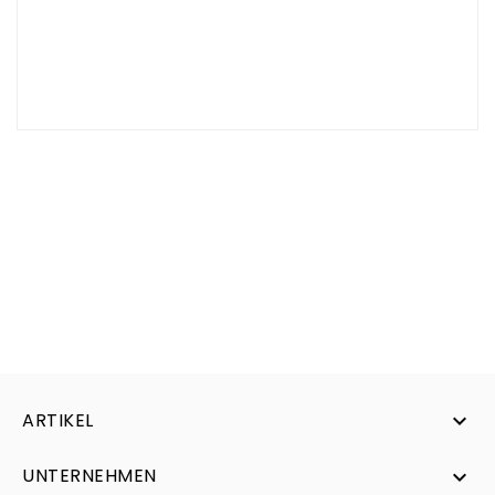
Sollte das gesuchte Ersatzteil nicht online sein
können Sie uns gerne eine Anfrage per E-Mail
senden.
Wir klären danach gerne den Preis und die
Verfügbar von dem Ersatzteil oder den Ersatzteilen
ab.
ARTIKEL

UNTERNEHMEN
