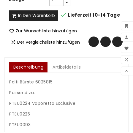

Lieferzeit 10-14 Tage
In Den Warenkorb


Zur Wunschliste hinzufügen


Der Vergleichsliste hinzufügen

BEN

WUN

Beschreibung
Artikeldetails
VER

Polti Bürste 6025815
Passend zu:
PTEU0224 Vaporetto Exclusive
PTEU0225
PTEU0093