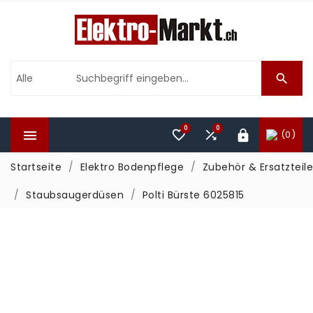

0
0



(0)

Startseite
Elektro Bodenpflege
Zubehör & Ersatzteile
Staubsaugerdüsen
Polti Bürste 6025815