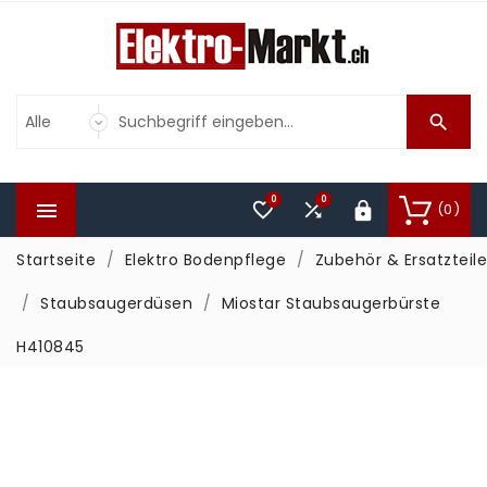

0
0



(0)

Startseite
Elektro Bodenpflege
Zubehör & Ersatzteile
Staubsaugerdüsen
Miostar Staubsaugerbürste
H410845