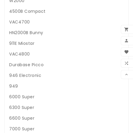
W2000
4500B Compact
VAC4700

HN2000B Bunny

911E Miostar
BEN

VAC4800
WUN

Durabase Picco
VER

946 Electronic
949
6000 Super
6300 Super
6600 Super
7000 Super