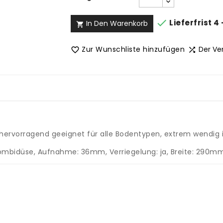

Lieferfrist 4
In Den Warenkorb

Zur Wunschliste hinzufügen
Der Ve


ervorragend geeignet für alle Bodentypen, extrem wendig i
mbidüse, Aufnahme: 36mm, Verriegelung: ja, Breite: 290mm,