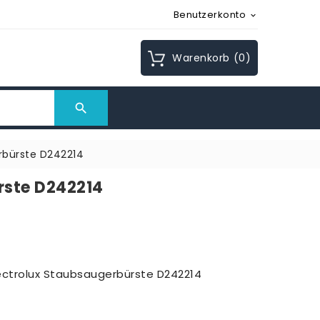
Benutzerkonto

Warenkorb
(0)

rbürste D242214
rste D242214
lectrolux Staubsaugerbürste D242214