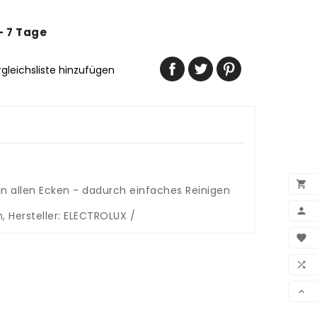
 - 7 Tage
rgleichsliste hinzufügen

n allen Ecken - dadurch einfaches Reinigen

 Hersteller: ELECTROLUX /
BEN

WUN

VER
