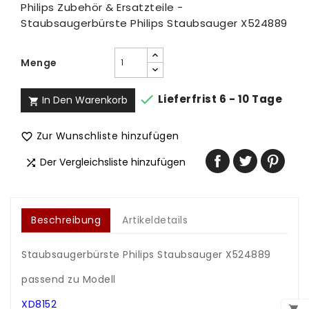
Philips Zubehör & Ersatzteile -
Staubsaugerbürste Philips Staubsauger X524889
Menge

Lieferfrist 6 - 10 Tage
In Den Warenkorb

Zur Wunschliste hinzufügen

Der Vergleichsliste hinzufügen

Beschreibung
Artikeldetails
Staubsaugerbürste Philips Staubsauger X524889
.
passend zu Modell
.
XD8152
