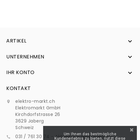
ARTIKEL

UNTERNEHMEN

IHR KONTO

KONTAKT
elektro-markt.ch

Elektromarkt GmbH
Kirchdorfstrasse 26
3629 Jaberg
Schweiz
Um Ihnen das bestmögliche
031 / 761 30 74 - Aktuell Betriebsferien -

Kundenerlebnis zu bieten, nutzt diese