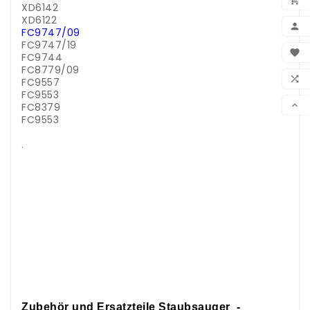
XD6142
XD6122

FC9747/09
FC9747/19
BEN

FC9744
FC8779/09
WUN

FC9557
FC9553
VER

FC8379
FC9553
.
.
.
.
.
.
.
.
.
.
.
.
.
.
Zubehör und Ersatzteile Staubsauger -