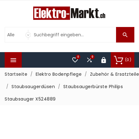

0
0



(0)

Startseite
Elektro Bodenpflege
Zubehör & Ersatzteile
Staubsaugerdüsen
Staubsaugerbürste Philips
Staubsauger X524889