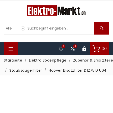

0
0



(0)

Startseite
Elektro Bodenpflege
Zubehör & Ersatzteile
Staubsaugerfilter
Hoover Ersatzfilter D127516 U64