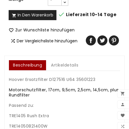

Lieferzeit 10-14 Tage
In Den Warenkorb

Zur Wunschliste hinzufügen

Der Vergleichsliste hinzufügen

Beschreibung
Artikeldetails
Hoover Ersatzfilter D127516 U64 35601223
Motorschutzfilter, 17cm, 9,5cm, 2,5cm, 14,5cm,
plus

Rundfilter

Passend zu:
BEN
TRE1405 Rush Extra

WUN
TRE14050821400W
